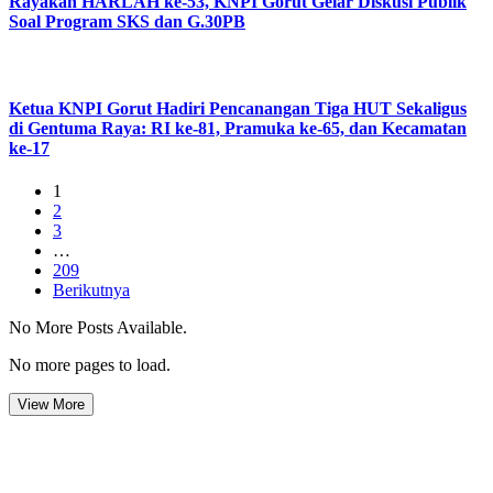
Rayakan HARLAH ke-53, KNPI Gorut Gelar Diskusi Publik
Soal Program SKS dan G.30PB
Ketua KNPI Gorut Hadiri Pencanangan Tiga HUT Sekaligus
di Gentuma Raya: RI ke-81, Pramuka ke-65, dan Kecamatan
ke-17
1
2
3
…
209
Berikutnya
No More Posts Available.
No more pages to load.
View More