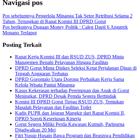
Navigasi pos
Pos sebelumnya
Pengelola Minanga Tak Setor Retribusi Selama 2
Tahun, Terungkap di Rapat Komisi III DPRD Gorut
Pos berikutnya
Dugaan Money Politik : Caleg Dapil 6 Anggrek
Monano Terlapor
Posting Terkait
Rapat Kerja Komisi III dan RSUD ZUS, DPRD Minta
Manajemen Benahi Pelayanan Hingga Fasilitas
DPRD Gorut Minta Dinkes Seleksi Ketat Perjalanan Dinas di
Tengah Anggaran Terbatas
DPRD Gorontalo Utara Dorong Perbaikan Kerja Sama
Kelola Wisata Pantai Minanga
Kasus Kekerasan terhadap Perempuan dan Anak di Gorut
Meningkat, DPRD Desak Pemda Segera Bertindak
Komisi III DPRD Gorut Tinjau RSUD ZUS, Temukan
Masalah Pelayanan dan Fasilitas Toilet
Kadis PUPR dan Jajaran Mangkir dari Rapat Komisi II,
DPRD Soroti Keseriusan Kinerja
Gorut Segera Miliki Perda Kawasan Kumuh, Paripurna
Dijadwalkan 20 Mei
Fitri Yusup Husain Bawa Program dan Beasiswa Pendidikan