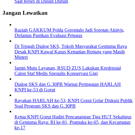
Saat Reses di Dusun Durian
Jangan Lewatkan
Raziah GAKKUM Polda Gorontalo Jadi Sorotan Aktivis,
Dirlantas Pastikan Evaluasi Petugas
Di Tengah Dialog SKS, Tokoh Masyarakat Gentuma Raya
Desak KNPI Kawal Kasus Kematian Remaja yang Masih
Misteri
Jamin Mutu Layanan, RSUD ZUS Lakukan Kredensial
Calon Staf Medis Spesialis Konservasi Gigi
Dialog SKS dan G.30PB Warnai Peringatan HARLAH
KNPI ke-53 di Gorut
Rayakan HARLAH ke-53, KNPI Gorut Gelar Diskusi Publik
Soal Program SKS dan G.30PB
Ketua KNPI Gorut Hadiri Pencanangan Tiga HUT Sekaligus
di Gentuma Raya: RI ke-81, Pramuka ke-65, dan Kecamatan
ke-17