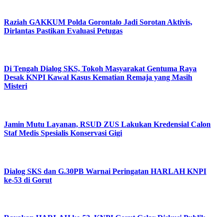
Raziah GAKKUM Polda Gorontalo Jadi Sorotan Aktivis,
Dirlantas Pastikan Evaluasi Petugas
Di Tengah Dialog SKS, Tokoh Masyarakat Gentuma Raya
Desak KNPI Kawal Kasus Kematian Remaja yang Masih
Misteri
Jamin Mutu Layanan, RSUD ZUS Lakukan Kredensial Calon
Staf Medis Spesialis Konservasi Gigi
Dialog SKS dan G.30PB Warnai Peringatan HARLAH KNPI
ke-53 di Gorut