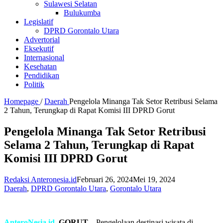
Sulawesi Selatan
Bulukumba
Legislatif
DPRD Gorontalo Utara
Advertorial
Eksekutif
Internasional
Kesehatan
Pendidikan
Politik
Homepage
/
Daerah
Pengelola Minanga Tak Setor Retribusi Selama
2 Tahun, Terungkap di Rapat Komisi III DPRD Gorut
Pengelola Minanga Tak Setor Retribusi
Selama 2 Tahun, Terungkap di Rapat
Komisi III DPRD Gorut
Redaksi Anteronesia.id
Februari 26, 2024
Mei 19, 2024
Daerah
,
DPRD Gorontalo Utara
,
Gorontalo Utara
AnteroNesia.id
,
GORUT
– Pengelolaan destinasi wisata di