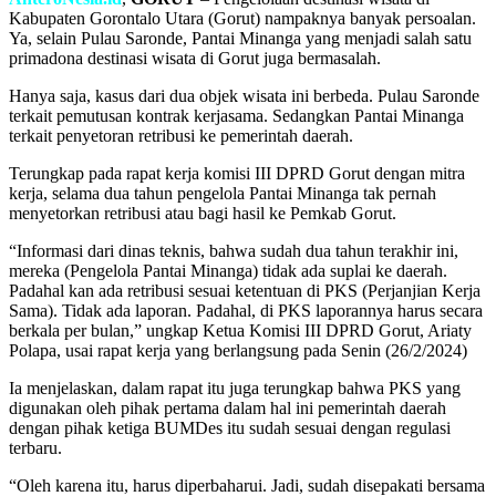
Kabupaten Gorontalo Utara (Gorut) nampaknya banyak persoalan.
Ya, selain Pulau Saronde, Pantai Minanga yang menjadi salah satu
primadona destinasi wisata di Gorut juga bermasalah.
Hanya saja, kasus dari dua objek wisata ini berbeda. Pulau Saronde
terkait pemutusan kontrak kerjasama. Sedangkan Pantai Minanga
terkait penyetoran retribusi ke pemerintah daerah.
Terungkap pada rapat kerja komisi III DPRD Gorut dengan mitra
kerja, selama dua tahun pengelola Pantai Minanga tak pernah
menyetorkan retribusi atau bagi hasil ke Pemkab Gorut.
“Informasi dari dinas teknis, bahwa sudah dua tahun terakhir ini,
mereka (Pengelola Pantai Minanga) tidak ada suplai ke daerah.
Padahal kan ada retribusi sesuai ketentuan di PKS (Perjanjian Kerja
Sama). Tidak ada laporan. Padahal, di PKS laporannya harus secara
berkala per bulan,” ungkap Ketua Komisi III DPRD Gorut, Ariaty
Polapa, usai rapat kerja yang berlangsung pada Senin (26/2/2024)
Ia menjelaskan, dalam rapat itu juga terungkap bahwa PKS yang
digunakan oleh pihak pertama dalam hal ini pemerintah daerah
dengan pihak ketiga BUMDes itu sudah sesuai dengan regulasi
terbaru.
“Oleh karena itu, harus diperbaharui. Jadi, sudah disepakati bersama