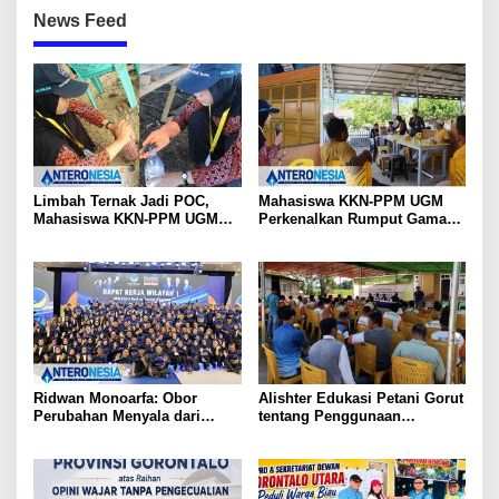
News Feed
Limbah Ternak Jadi POC,
Mahasiswa KKN-PPM UGM
Mahasiswa KKN-PPM UGM
Perkenalkan Rumput Gama
Latih Warga Motihelumo
Umami, Inovasi Pakan Ternak
Unggul di Gorontalo Utara
Ridwan Monoarfa: Obor
Alishter Edukasi Petani Gorut
Perubahan Menyala dari
tentang Penggunaan
Gorontalo
Herbisida yang Aman dan
Efektif