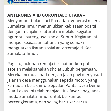
r
J
a
ANTERONESIA.ID GORONTALO UTARA
–
l
Menyambut bulan suci Ramadan, generasi milenial
i
n
Sumalata Timur menunjukkan kebiasaan positif
S
dengan menjalin silaturahmi melalui kegiatan
i
ngumpul bareng usai sholat Subuh. Kegiatan ini
l
menjadi kebiasaan tahunan yang semakin
a
menguatkan ikatan sosial antarremaja di Kec.
t
u
Sumalata Timur.
r
a
Pagi itu, puluhan remaja terlihat berkumpul
h
setelah melaksanakan sholat Subuh berjamaah.
m
Mereka memulai hari dengan jalan pagi menyusuri
i
d
jalanan desa menggunakan sepeda motor, yang
i
kemudian berakhir di Sepadan Pantai Desa Deme
A
Dua. Lokasi ini telah menjadi titik favorit bagi anak
w
muda Sumalata Timur untuk berkumpul,
a
l
bercengkerama, dan saling bertukar cerita.
R
a