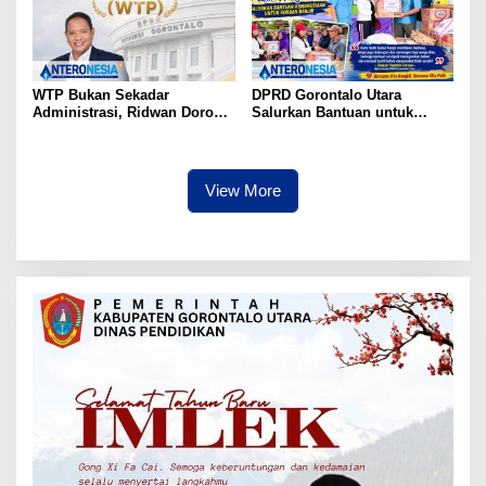
WTP Bukan Sekadar
DPRD Gorontalo Utara
Administrasi, Ridwan Dorong
Salurkan Bantuan untuk
APBD Gorontalo Wujudkan
Korban Banjir di Kecamatan
Kesejahteraan Rakyat
Biau
View More