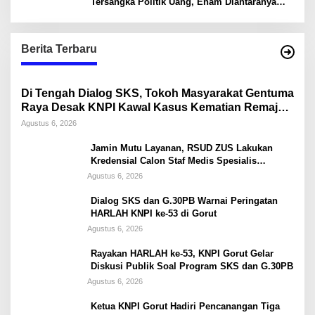
Tersangka Politik Uang, Enam Diantaranya
Kepala Desa
Berita Terbaru
Di Tengah Dialog SKS, Tokoh Masyarakat Gentuma
Raya Desak KNPI Kawal Kasus Kematian Remaja
yang Masih Misteri
Agustus 6, 2026
Jamin Mutu Layanan, RSUD ZUS Lakukan
Kredensial Calon Staf Medis Spesialis
Konservasi Gigi
Agustus 6, 2026
Dialog SKS dan G.30PB Warnai Peringatan
HARLAH KNPI ke-53 di Gorut
Agustus 6, 2026
Rayakan HARLAH ke-53, KNPI Gorut Gelar
Diskusi Publik Soal Program SKS dan G.30PB
Agustus 6, 2026
Ketua KNPI Gorut Hadiri Pencanangan Tiga