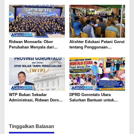
Unggul di Gorontalo Utara
Ridwan Monoarfa: Obor
Alishter Edukasi Petani Gorut
Perubahan Menyala dari
tentang Penggunaan
Gorontalo
Herbisida yang Aman dan
Efektif
WTP Bukan Sekadar
DPRD Gorontalo Utara
Administrasi, Ridwan Dorong
Salurkan Bantuan untuk
APBD Gorontalo Wujudkan
Korban Banjir di Kecamatan
Kesejahteraan Rakyat
Biau
Tinggalkan Balasan