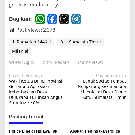
generasi muda lainnya.
Bagikan:
Post Views:
2,378
1. Ramadan 1446 H
Kec. Sumalata Timur
Milenial
Writer: Agus
Editor: Redaksi
Source News
N
Pos sebelumnya
Pos berikutnya
Wakil Ketua DPRD Provinsi
Lapak Socita: Tempat
a
Gorontalo Apresiasi
Nongkrong Kekinian ala
Keberhasilan Desa
Milenial di Desa Deme
v
Dulukapa Turunkan Angka
Satu, Sumalata Timur
i
Stunting ke 0%
g
Posting Terkait
a
s
Police Line di Hulawa Tak
Apakah Penindakan Police