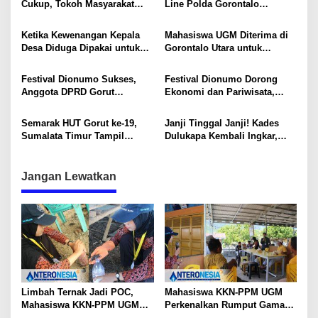
i
Cukup, Tokoh Masyarakat
Line Polda Gorontalo
Minta Polda Usut Tuntas PETI
berdasarkan Laporan
p
Informasi atas kematian RL
Ketika Kewenangan Kepala
Mahasiswa UGM Diterima di
o
atau karena PETI?
Desa Diduga Dipakai untuk
Gorontalo Utara untuk
s
Mendukung PETI dan
Program KKN-PPM
Berujung Kematian Pekerja
Festival Dionumo Sukses,
Festival Dionumo Dorong
Anggota DPRD Gorut
Ekonomi dan Pariwisata,
Thamrin Yusuf: Dorong
Hendra Nurdin Sampaikan
Masuk Kalender Wisata
Apresiasi
Semarak HUT Gorut ke-19,
Janji Tinggal Janji! Kades
Nasional
Sumalata Timur Tampil
Dulukapa Kembali Ingkar,
Spektakuler pada Lomba
LPJ Dana Ketapang Rp139
Vokalia dan Sambung Lirik
Juta Tak Kunjung Rampung
Jangan Lewatkan
Limbah Ternak Jadi POC,
Mahasiswa KKN-PPM UGM
Mahasiswa KKN-PPM UGM
Perkenalkan Rumput Gama
Latih Warga Motihelumo
Umami, Inovasi Pakan Ternak