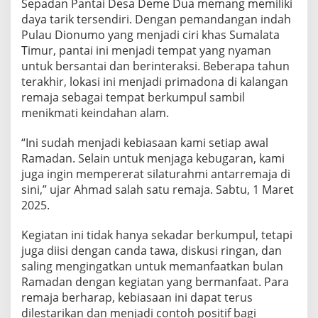
Sepadan Pantai Desa Deme Dua memang memiliki
m
daya tarik tersendiri. Dengan pemandangan indah
a
Pulau Dionumo yang menjadi ciri khas Sumalata
d
a
Timur, pantai ini menjadi tempat yang nyaman
n
untuk bersantai dan berinteraksi. Beberapa tahun
d
terakhir, lokasi ini menjadi primadona di kalangan
e
remaja sebagai tempat berkumpul sambil
n
menikmati keindahan alam.
g
a
n
“Ini sudah menjadi kebiasaan kami setiap awal
N
Ramadan. Selain untuk menjaga kebugaran, kami
g
juga ingin mempererat silaturahmi antarremaja di
u
sini,” ujar Ahmad salah satu remaja. Sabtu, 1 Maret
m
p
2025.
u
l
Kegiatan ini tidak hanya sekadar berkumpul, tetapi
B
juga diisi dengan canda tawa, diskusi ringan, dan
a
saling mengingatkan untuk memanfaatkan bulan
r
e
Ramadan dengan kegiatan yang bermanfaat. Para
n
remaja berharap, kebiasaan ini dapat terus
g
dilestarikan dan menjadi contoh positif bagi