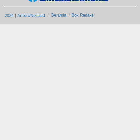
2024 | AnteroNesia.id
Beranda
Box Redaksi