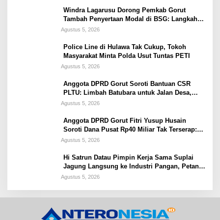
Windra Lagarusu Dorong Pemkab Gorut
Tambah Penyertaan Modal di BSG: Langkah
Strategis Perkuat Fiskal Daerah
Agustus 5, 2026
Police Line di Hulawa Tak Cukup, Tokoh
Masyarakat Minta Polda Usut Tuntas PETI
Agustus 5, 2026
Anggota DPRD Gorut Soroti Bantuan CSR
PLTU: Limbah Batubara untuk Jalan Desa,
Kesehatan Warga Terancam
Agustus 5, 2026
Anggota DPRD Gorut Fitri Yusup Husain
Soroti Dana Pusat Rp40 Miliar Tak Terserap:
Kita Tidak Punya Bank Data
Agustus 5, 2026
Hi Satrun Datau Pimpin Kerja Sama Suplai
Jagung Langsung ke Industri Pangan, Petani
Dapat Jaminan Pasar
Agustus 5, 2026