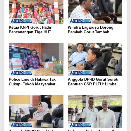
Ketua KNPI Gorut Hadiri
Windra Lagarusu Dorong
Pencanangan Tiga HUT
Pemkab Gorut Tambah
Sekaligus di Gentuma Raya:
Penyertaan Modal di BSG:
RI ke-81, Pramuka ke-65, dan
Langkah Strategis Perkuat
Kecamatan ke-17
Fiskal Daerah
Police Line di Hulawa Tak
Anggota DPRD Gorut Soroti
Cukup, Tokoh Masyarakat
Bantuan CSR PLTU: Limbah
Minta Polda Usut Tuntas PETI
Batubara untuk Jalan Desa,
Kesehatan Warga Terancam