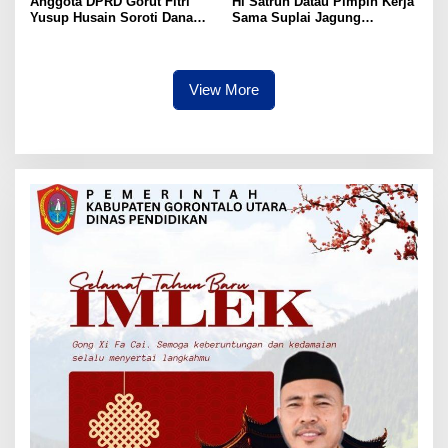
Anggota DPRD Gorut Fitri
Hi Satrun Datau Pimpin Kerja
Yusup Husain Soroti Dana
Sama Suplai Jagung
Pusat Rp40 Miliar Tak
Langsung ke Industri
Terserap: Kita Tidak Punya
Pangan, Petani Dapat
Bank Data
Jaminan Pasar
View More