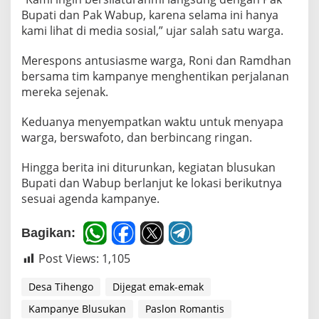
a
Bupati dan Pak Wabup, karena selama ini hanya
a
kami lihat di media sosial,” ujar salah satu warga.
t
K
Merespons antusiasme warga, Roni dan Ramdhan
a
m
bersama tim kampanye menghentikan perjalanan
p
mereka sejenak.
a
n
Keduanya menyempatkan waktu untuk menyapa
y
warga, berswafoto, dan berbincang ringan.
e
B
l
Hingga berita ini diturunkan, kegiatan blusukan
u
Bupati dan Wabup berlanjut ke lokasi berikutnya
s
sesuai agenda kampanye.
u
k
a
Bagikan:
n
d
Post Views:
1,105
i
P
Desa Tihengo
Dijegat emak-emak
o
n
Kampanye Blusukan
Paslon Romantis
e