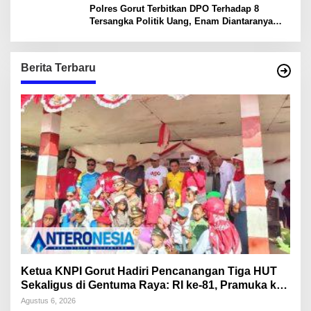
Polres Gorut Terbitkan DPO Terhadap 8
Tersangka Politik Uang, Enam Diantaranya
Kepala Desa
Berita Terbaru
Ketua KNPI Gorut Hadiri Pencanangan Tiga HUT
Sekaligus di Gentuma Raya: RI ke-81, Pramuka ke-
65, dan Kecamatan ke-17
Agustus 6, 2026