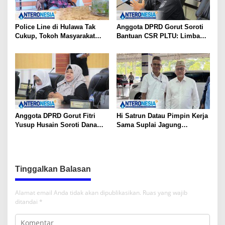
Police Line di Hulawa Tak
Anggota DPRD Gorut Soroti
Cukup, Tokoh Masyarakat
Bantuan CSR PLTU: Limbah
Minta Polda Usut Tuntas PETI
Batubara untuk Jalan Desa,
Kesehatan Warga Terancam
Anggota DPRD Gorut Fitri
Hi Satrun Datau Pimpin Kerja
Yusup Husain Soroti Dana
Sama Suplai Jagung
Pusat Rp40 Miliar Tak
Langsung ke Industri
Terserap: Kita Tidak Punya
Pangan, Petani Dapat
Bank Data
Jaminan Pasar
Tinggalkan Balasan
Alamat email Anda tidak akan dipublikasikan.
Ruas yang wajib
ditandai
*