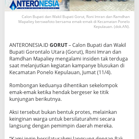
n
g
a
Calon Bupati dan Wakil Bupati Gorut, Roni Imran dan Ramdhan
n
Mapaliey berswafoto bersama emak-emak di Kecamatan Ponelo
C
Kepulauan. (dok.AN).
a
b
u
ANTERONESIA.ID
GORUT
– Calon Bupati dan Wakil
p
Bupati Gorontalo Utara (Gorut), Roni Imran dan
d
Ramdhan Mapaliey mengalami insiden tak terduga
a
saat melanjutkan kegiatan kampanye blusukan di
n
C
Kecamatan Ponelo Kepulauan, Jumat (11/4).
a
w
Rombongan keduanya dihentikan sekelompok
a
emak-emak ketika hendak bergeser ke titik
b
kunjungan berikutnya.
u
p
G
Aksi tersebut bukan bentuk protes, melainkan
o
keinginan warga untuk bersilaturahmi secara
r
langsung dengan pemimpin daerah mereka.
u
t
S
“Kami ingin bersilaturahmi langsung dengan Pak