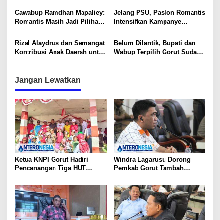
Ramdhan, Pilihan Tepat
Lewat Orang-Orang Baik
Cawabup Ramdhan Mapaliey:
Jelang PSU, Paslon Romantis
Romantis Masih Jadi Pilihan
Intensifkan Kampanye
Warga Gorut
Blusukan di Desa Monas
Rizal Alaydrus dan Semangat
Belum Dilantik, Bupati dan
Kontribusi Anak Daerah untuk
Wabup Terpilih Gorut Sudah
Kemajuan Gorut
Dapat Ucapan Selamat
Jangan Lewatkan
Ketua KNPI Gorut Hadiri
Windra Lagarusu Dorong
Pencanangan Tiga HUT
Pemkab Gorut Tambah
Sekaligus di Gentuma Raya:
Penyertaan Modal di BSG:
RI ke-81, Pramuka ke-65, dan
Langkah Strategis Perkuat
Kecamatan ke-17
Fiskal Daerah