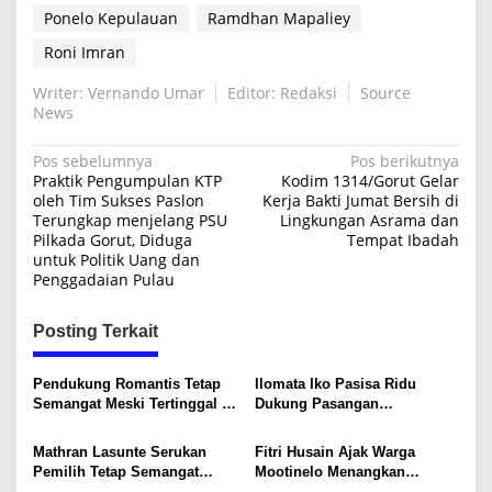
Ponelo Kepulauan
Ramdhan Mapaliey
l
o
Roni Imran
K
e
Writer: Vernando Umar
Editor: Redaksi
Source
p
News
u
l
a
N
Pos sebelumnya
Pos berikutnya
u
Praktik Pengumpulan KTP
Kodim 1314/Gorut Gelar
a
a
oleh Tim Sukses Paslon
Kerja Bakti Jumat Bersih di
n
Terungkap menjelang PSU
Lingkungan Asrama dan
v
Pilkada Gorut, Diduga
Tempat Ibadah
i
untuk Politik Uang dan
Penggadaian Pulau
g
a
Posting Terkait
s
i
Pendukung Romantis Tetap
Ilomata Iko Pasisa Ridu
Semangat Meski Tertinggal di
Dukung Pasangan
p
PSU Pilkada Gorut
“Romantis” pada PSU
o
Gorontalo Utara
Mathran Lasunte Serukan
Fitri Husain Ajak Warga
s
Pemilih Tetap Semangat
Mootinelo Menangkan
Hadapi PSU: Paslon Roni-
Romantis: Kase Bae Gorut