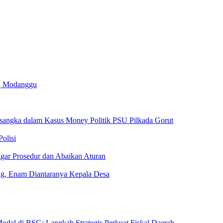
iq Modanggu
rsangka dalam Kasus Money Politik PSU Pilkada Gorut
olisi
gar Prosedur dan Abaikan Aturan
ng, Enam Diantaranya Kepala Desa
al di BSG: Langkah Strategis Perkuat Fiskal Daerah