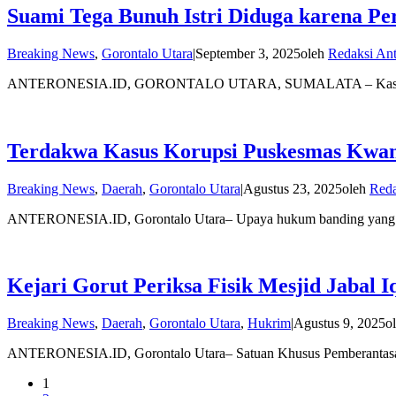
Suami Tega Bunuh Istri Diduga karena Pe
Breaking News
,
Gorontalo Utara
|
September 3, 2025
oleh
Redaksi Ant
ANTERONESIA.ID, GORONTALO UTARA, SUMALATA – Kasus pe
Terdakwa Kasus Korupsi Puskesmas Kwand
Breaking News
,
Daerah
,
Gorontalo Utara
|
Agustus 23, 2025
oleh
Reda
ANTERONESIA.ID, Gorontalo Utara– Upaya hukum banding yang dia
Kejari Gorut Periksa Fisik Mesjid Jabal 
Breaking News
,
Daerah
,
Gorontalo Utara
,
Hukrim
|
Agustus 9, 2025
o
ANTERONESIA.ID, Gorontalo Utara– Satuan Khusus Pemberantasan 
1