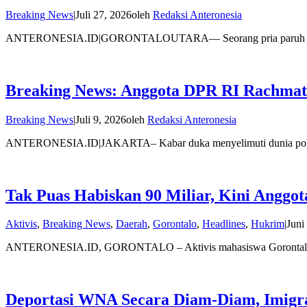
Breaking News
|
Juli 27, 2026
oleh
Redaksi Anteronesia
ANTERONESIA.ID|GORONTALOUTARA— Seorang pria paruh baya d
Breaking News: Anggota DPR RI Rachmat
Breaking News
|
Juli 9, 2026
oleh
Redaksi Anteronesia
ANTERONESIA.ID|JAKARTA– Kabar duka menyelimuti dunia politi
Tak Puas Habiskan 90 Miliar, Kini Anggo
Aktivis
,
Breaking News
,
Daerah
,
Gorontalo
,
Headlines
,
Hukrim
|
Juni
ANTERONESIA.ID, GORONTALO – Aktivis mahasiswa Gorontalo, A
Deportasi WNA Secara Diam-Diam, Imigras