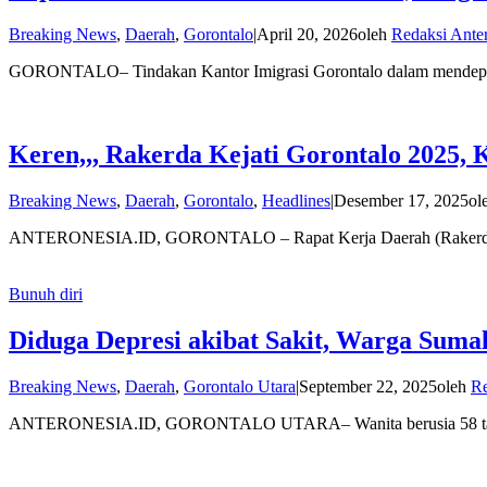
Breaking News
,
Daerah
,
Gorontalo
|
April 20, 2026
oleh
Redaksi Ante
‎GORONTALO– Tindakan Kantor Imigrasi Gorontalo dalam mendepo
Keren,,, Rakerda Kejati Gorontalo 2025, 
Breaking News
,
Daerah
,
Gorontalo
,
Headlines
|
Desember 17, 2025
ol
ANTERONESIA.ID, GORONTALO – Rapat Kerja Daerah (Rakerda) 
Bunuh diri
Diduga Depresi akibat Sakit, Warga Suma
Breaking News
,
Daerah
,
Gorontalo Utara
|
September 22, 2025
oleh
Re
ANTERONESIA.ID, GORONTALO UTARA– Wanita berusia 58 tahun 