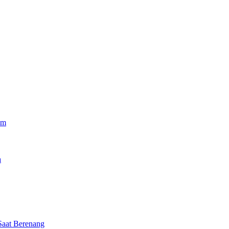
am
a
Saat Berenang