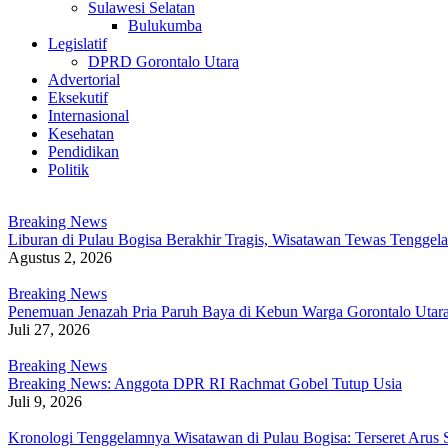
Sulawesi Selatan
Bulukumba
Legislatif
DPRD Gorontalo Utara
Advertorial
Eksekutif
Internasional
Kesehatan
Pendidikan
Politik
Breaking News
Liburan di Pulau Bogisa Berakhir Tragis, Wisatawan Tewas Tenggel
Agustus 2, 2026
Breaking News
Penemuan Jenazah Pria Paruh Baya di Kebun Warga Gorontalo Utar
Juli 27, 2026
Breaking News
Breaking News: Anggota DPR RI Rachmat Gobel Tutup Usia
Juli 9, 2026
Kronologi Tenggelamnya Wisatawan di Pulau Bogisa: Terseret Arus 