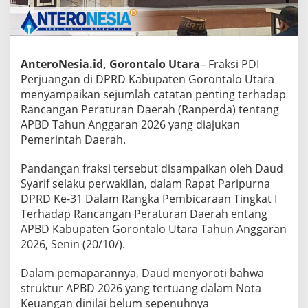
j
u
a
n
g
AnteroNesia.id, Gorontalo Utara
– Fraksi PDI
a
Perjuangan di DPRD Kabupaten Gorontalo Utara
n
menyampaikan sejumlah catatan penting terhadap
D
o
Rancangan Peraturan Daerah (Ranperda) tentang
r
APBD Tahun Anggaran 2026 yang diajukan
o
Pemerintah Daerah.
n
g
Pandangan fraksi tersebut disampaikan oleh Daud
D
i
Syarif selaku perwakilan, dalam Rapat Paripurna
g
DPRD Ke-31 Dalam Rangka Pembicaraan Tingkat I
i
Terhadap Rancangan Peraturan Daerah entang
t
APBD Kabupaten Gorontalo Utara Tahun Anggaran
a
2026, Senin (20/10/).
l
i
s
Dalam pemaparannya, Daud menyoroti bahwa
a
struktur APBD 2026 yang tertuang dalam Nota
s
Keuangan dinilai belum sepenuhnya
i