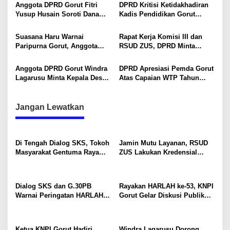
Langkah Strategis Perkuat
Kesehatan Warga Terancam
Anggota DPRD Gorut Fitri
DPRD Kritisi Ketidakhadiran
o
Fiskal Daerah
Yusup Husain Soroti Dana
Kadis Pendidikan Gorut
s
Pusat Rp40 Miliar Tak
dalam RDP Bahas Dugaan
Terserap: Kita Tidak Punya
Pungli dan Kekerasan di SD
Suasana Haru Warnai
Rapat Kerja Komisi III dan
Bank Data
Paripurna Gorut, Anggota
RSUD ZUS, DPRD Minta
DPRD, Hendra Nurdin Minta
Manajemen Benahi Pelayanan
Doakan Rachmat Gobel
Hingga Fasilitas
Anggota DPRD Gorut Windra
DPRD Apresiasi Pemda Gorut
Lagarusu Minta Kepala Desa
Atas Capaian WTP Tahun
Tindaklanjuti SE Bupati soal
Anggaran 2025, Hendra
Larangan Libatkan LGBT
Nurdin: Bukti Tata Kelola
dalam Hajatan
Keuangan yang Akuntabel
Jangan Lewatkan
Di Tengah Dialog SKS, Tokoh
Jamin Mutu Layanan, RSUD
Masyarakat Gentuma Raya
ZUS Lakukan Kredensial
Desak KNPI Kawal Kasus
Calon Staf Medis Spesialis
Kematian Remaja yang Masih
Konservasi Gigi
Misteri
Dialog SKS dan G.30PB
Rayakan HARLAH ke-53, KNPI
Warnai Peringatan HARLAH
Gorut Gelar Diskusi Publik
KNPI ke-53 di Gorut
Soal Program SKS dan
G.30PB
Ketua KNPI Gorut Hadiri
Windra Lagarusu Dorong