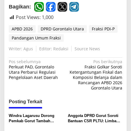
Bagikan:
Post Views:
1,000
APBD 2026
DPRD Gorontalo Utara
Fraksi PDI-P
Pandangan Umum Fraksi
Writer: Agus
Editor: Redaksi
Source News
N
Pos sebelumnya
Pos berikutnya
Perkuat PAD, Gorontalo
Fraksi Golkar Soroti
a
Utara Perbarui Regulasi
Ketergantungan Fiskal dan
Pengelolaan Aset Daerah
Komposisi Belanja dalam
v
Rancangan APBD 2026
i
Gorontalo Utara
g
Posting Terkait
a
s
Windra Lagarusu Dorong
Anggota DPRD Gorut Soroti
i
Pemkab Gorut Tambah
Bantuan CSR PLTU: Limbah
Penyertaan Modal di BSG:
Batubara untuk Jalan Desa,
p