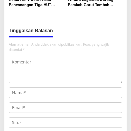
Pencanangan Tiga HUT
Pemkab Gorut Tambah
Sekaligus di Gentuma Raya:
Penyertaan Modal di BSG:
RI ke-81, Pramuka ke-65, dan
Langkah Strategis Perkuat
Kecamatan ke-17
Fiskal Daerah
Tinggalkan Balasan
Alamat email Anda tidak akan dipublikasikan.
Ruas yang wajib
ditandai
*