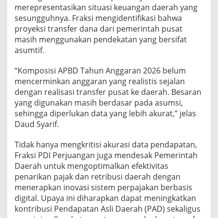
merepresentasikan situasi keuangan daerah yang
S
i
sesungguhnya. Fraksi mengidentifikasi bahwa
s
proyeksi transfer dana dari pemerintah pusat
t
masih menggunakan pendekatan yang bersifat
e
asumtif.
m
P
a
“Komposisi APBD Tahun Anggaran 2026 belum
j
mencerminkan anggaran yang realistis sejalan
a
dengan realisasi transfer pusat ke daerah. Besaran
k
yang digunakan masih berdasar pada asumsi,
D
a
sehingga diperlukan data yang lebih akurat,” jelas
e
Daud Syarif.
r
a
Tidak hanya mengkritisi akurasi data pendapatan,
h
Fraksi PDI Perjuangan juga mendesak Pemerintah
d
i
Daerah untuk mengoptimalkan efektivitas
G
penarikan pajak dan retribusi daerah dengan
o
menerapkan inovasi sistem perpajakan berbasis
r
digital. Upaya ini diharapkan dapat meningkatkan
u
kontribusi Pendapatan Asli Daerah (PAD) sekaligus
t