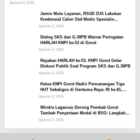
yang Masih Misteri
Agustus 6, 2026
Jamin Mutu Layanan, RSUD ZUS Lakukan
Kredensial Calon Staf Medis Spesialis
Konservasi Gigi
Agustus 6, 2026
Dialog SKS dan G.30PB Warnai Peringatan
HARLAH KNPI ke-53 di Gorut
Agustus 6, 2026
Rayakan HARLAH ke-53, KNPI Gorut Gelar
Diskusi Publik Soal Program SKS dan G.30PB
Agustus 6, 2026
Ketua KNPI Gorut Hadiri Pencanangan Tiga
HUT Sekaligus di Gentuma Raya: RI ke-81,
Pramuka ke-65, dan Kecamatan ke-17
Agustus 6, 2026
Windra Lagarusu Dorong Pemkab Gorut
Tambah Penyertaan Modal di BSG: Langkah
Strategis Perkuat Fiskal Daerah
Agustus 5, 2026