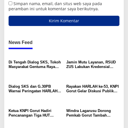
Simpan nama, email, dan situs web saya pada
peramban ini untuk komentar saya berikutnya.
News Feed
Di Tengah Dialog SKS, Tokoh
Jamin Mutu Layanan, RSUD
Masyarakat Gentuma Raya
ZUS Lakukan Kredensial
Desak KNPI Kawal Kasus
Calon Staf Medis Spesialis
Kematian Remaja yang Masih
Konservasi Gigi
Misteri
Dialog SKS dan G.30PB
Rayakan HARLAH ke-53, KNPI
Warnai Peringatan HARLAH
Gorut Gelar Diskusi Publik
KNPI ke-53 di Gorut
Soal Program SKS dan
G.30PB
Ketua KNPI Gorut Hadiri
Windra Lagarusu Dorong
Pencanangan Tiga HUT
Pemkab Gorut Tambah
Sekaligus di Gentuma Raya:
Penyertaan Modal di BSG:
RI ke-81, Pramuka ke-65, dan
Langkah Strategis Perkuat