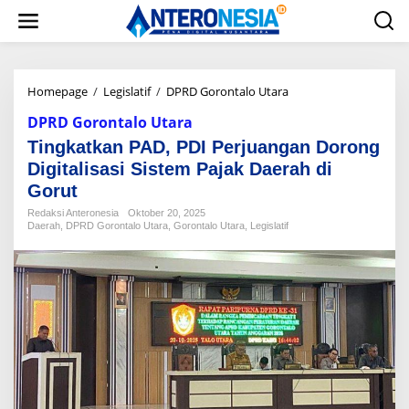
L
e
w
a
t
i
Homepage
/
Legislatif
/
DPRD Gorontalo Utara
T
k
i
DPRD Gorontalo Utara
e
n
k
g
Tingkatkan PAD, PDI Perjuangan Dorong
o
k
Digitalisasi Sistem Pajak Daerah di
n
a
t
Gorut
t
e
k
Redaksi Anteronesia
Oktober 20, 2025
n
a
Daerah
,
DPRD Gorontalo Utara
,
Gorontalo Utara
,
Legislatif
n
P
A
D
,
P
D
I
P
e
r