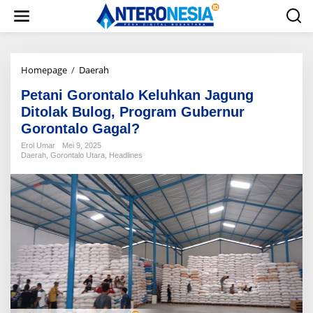
L
e
w
a
t
i
Homepage
/
Daerah
P
k
e
e
Petani Gorontalo Keluhkan Jagung
t
k
a
Ditolak Bulog, Program Gubernur
o
n
Gorontalo Gagal?
n
i
t
G
Erol Umar
Mei 9, 2025
e
Daerah
,
Gorontalo Utara
,
Headlines
o
n
r
o
n
t
a
l
o
K
e
l
u
h