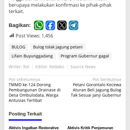
berupaya melakukan konfirmasi ke pihak-pihak
l
?
terkait.
Bagikan:
Post Views:
1,456
BULOG
Bulog tolak jagung petani
Lifain Buyunggadang
Program Gubernur gagal
Writer: Rol
Editor: Redaksi
Source News
N
Pos sebelumnya
Pos berikutnya
TMMD ke-124 Dorong
Petani Gorontalo Kecewa
a
Pembangunan Drainase di
Aturan Beli Jagung Bulog
Desa Ombulodata, Warga
Tak Sesuai Janji Gubernur
v
Antusias Terlibat
i
g
Posting Terkait
a
s
Aktivis Ingatkan Restorative
Aktivis Kritik Penjemuran