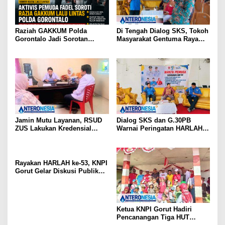
Raziah GAKKUM Polda
Di Tengah Dialog SKS, Tokoh
Gorontalo Jadi Sorotan
Masyarakat Gentuma Raya
Aktivis, Dirlantas Pastikan
Desak KNPI Kawal Kasus
Evaluasi Petugas
Kematian Remaja yang Masih
Misteri
Jamin Mutu Layanan, RSUD
Dialog SKS dan G.30PB
ZUS Lakukan Kredensial
Warnai Peringatan HARLAH
Calon Staf Medis Spesialis
KNPI ke-53 di Gorut
Konservasi Gigi
Rayakan HARLAH ke-53, KNPI
Gorut Gelar Diskusi Publik
Soal Program SKS dan
G.30PB
Ketua KNPI Gorut Hadiri
Pencanangan Tiga HUT