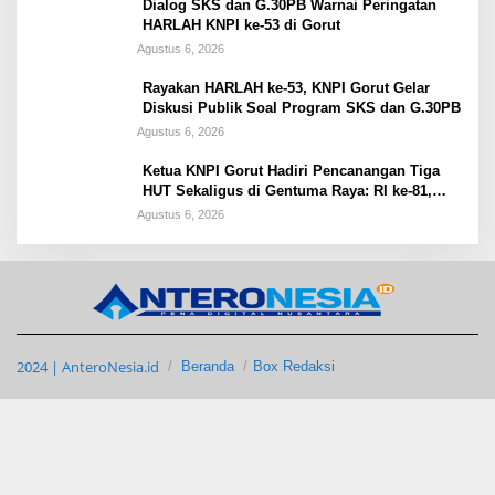
Dialog SKS dan G.30PB Warnai Peringatan
HARLAH KNPI ke-53 di Gorut
Agustus 6, 2026
Rayakan HARLAH ke-53, KNPI Gorut Gelar
Diskusi Publik Soal Program SKS dan G.30PB
Agustus 6, 2026
Ketua KNPI Gorut Hadiri Pencanangan Tiga
HUT Sekaligus di Gentuma Raya: RI ke-81,
Pramuka ke-65, dan Kecamatan ke-17
Agustus 6, 2026
2024 | AnteroNesia.id
Beranda
Box Redaksi