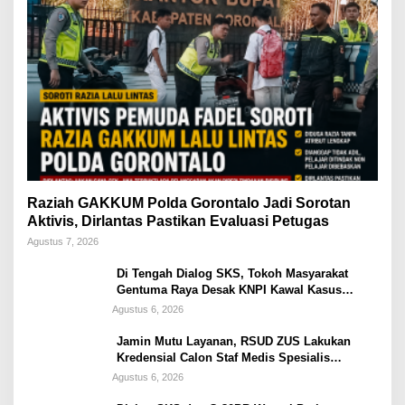
Raziah GAKKUM Polda Gorontalo Jadi Sorotan
Aktivis, Dirlantas Pastikan Evaluasi Petugas
Agustus 7, 2026
Di Tengah Dialog SKS, Tokoh Masyarakat
Gentuma Raya Desak KNPI Kawal Kasus
Kematian Remaja yang Masih Misteri
Agustus 6, 2026
Jamin Mutu Layanan, RSUD ZUS Lakukan
Kredensial Calon Staf Medis Spesialis
Konservasi Gigi
Agustus 6, 2026