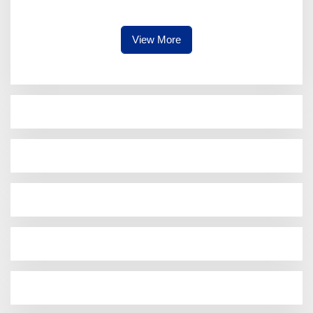
Sekaligus di Gentuma Raya:
RI ke-81, Pramuka ke-65, dan
Kecamatan ke-17
View More