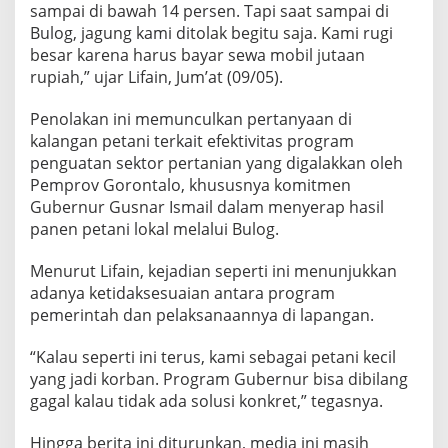
sampai di bawah 14 persen. Tapi saat sampai di
g
Bulog, jagung kami ditolak begitu saja. Kami rugi
r
a
besar karena harus bayar sewa mobil jutaan
m
rupiah,” ujar Lifain, Jum’at (09/05).
G
u
Penolakan ini memunculkan pertanyaan di
b
kalangan petani terkait efektivitas program
e
r
penguatan sektor pertanian yang digalakkan oleh
n
Pemprov Gorontalo, khususnya komitmen
u
Gubernur Gusnar Ismail dalam menyerap hasil
r
panen petani lokal melalui Bulog.
G
o
r
Menurut Lifain, kejadian seperti ini menunjukkan
o
adanya ketidaksesuaian antara program
n
pemerintah dan pelaksanaannya di lapangan.
t
a
“Kalau seperti ini terus, kami sebagai petani kecil
l
o
yang jadi korban. Program Gubernur bisa dibilang
G
gagal kalau tidak ada solusi konkret,” tegasnya.
a
g
Hingga berita ini diturunkan, media ini masih
a