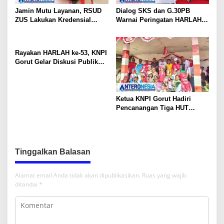
Jamin Mutu Layanan, RSUD
Dialog SKS dan G.30PB
ZUS Lakukan Kredensial
Warnai Peringatan HARLAH
Calon Staf Medis Spesialis
KNPI ke-53 di Gorut
Konservasi Gigi
Rayakan HARLAH ke-53, KNPI
Gorut Gelar Diskusi Publik
Soal Program SKS dan
G.30PB
Ketua KNPI Gorut Hadiri
Pencanangan Tiga HUT
Sekaligus di Gentuma Raya:
RI ke-81, Pramuka ke-65, dan
Kecamatan ke-17
Tinggalkan Balasan
Alamat email Anda tidak akan dipublikasikan.
Ruas yang wajib
ditandai
*