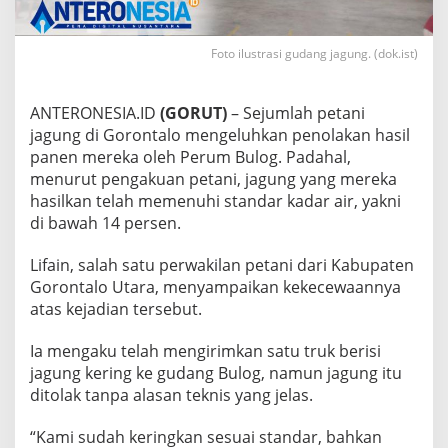
k
a
n
Foto ilustrasi gudang jagung. (dok.ist)
J
a
g
ANTERONESIA.ID
(GORUT)
– Sejumlah petani
u
jagung di Gorontalo mengeluhkan penolakan hasil
n
panen mereka oleh Perum Bulog. Padahal,
g
D
menurut pengakuan petani, jagung yang mereka
i
hasilkan telah memenuhi standar kadar air, yakni
t
di bawah 14 persen.
o
l
Lifain, salah satu perwakilan petani dari Kabupaten
a
k
Gorontalo Utara, menyampaikan kekecewaannya
B
atas kejadian tersebut.
u
l
Ia mengaku telah mengirimkan satu truk berisi
o
jagung kering ke gudang Bulog, namun jagung itu
g
,
ditolak tanpa alasan teknis yang jelas.
P
r
“Kami sudah keringkan sesuai standar, bahkan
o