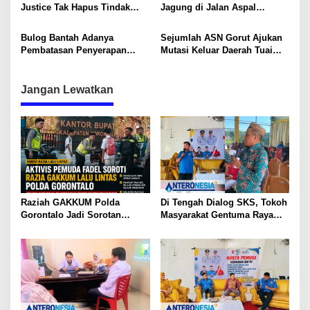
Justice Tak Hapus Tindak
Jagung di Jalan Aspal
i
Pidana
Pontolo Atas, Desak Tindakan
Tegas
p
Bulog Bantah Adanya
Sejumlah ASN Gorut Ajukan
Pembatasan Penyerapan
Mutasi Keluar Daerah Tuai
o
Jagung di Gorontalo
Sorotan
s
Jangan Lewatkan
Raziah GAKKUM Polda
Di Tengah Dialog SKS, Tokoh
Gorontalo Jadi Sorotan
Masyarakat Gentuma Raya
Aktivis, Dirlantas Pastikan
Desak KNPI Kawal Kasus
Evaluasi Petugas
Kematian Remaja yang Masih
Misteri