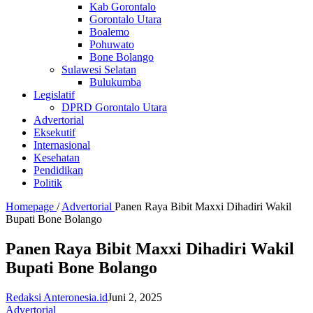
Kab Gorontalo
Gorontalo Utara
Boalemo
Pohuwato
Bone Bolango
Sulawesi Selatan
Bulukumba
Legislatif
DPRD Gorontalo Utara
Advertorial
Eksekutif
Internasional
Kesehatan
Pendidikan
Politik
Homepage
/
Advertorial
Panen Raya Bibit Maxxi Dihadiri Wakil
Bupati Bone Bolango
Panen Raya Bibit Maxxi Dihadiri Wakil
Bupati Bone Bolango
Redaksi Anteronesia.id
Juni 2, 2025
Advertorial