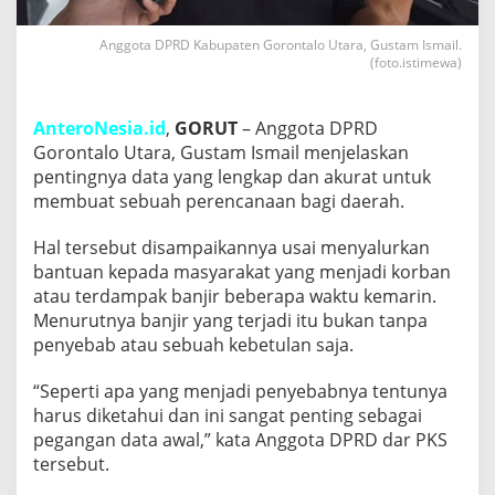
n
g
Anggota DPRD Kabupaten Gorontalo Utara, Gustam Ismail.
g
(foto.istimewa)
u
l
a
AnteroNesia.id
,
GORUT
– Anggota DPRD
n
Gorontalo Utara, Gustam Ismail menjelaskan
g
a
pentingnya data yang lengkap dan akurat untuk
n
membuat sebuah perencanaan bagi daerah.
B
e
Hal tersebut disampaikannya usai menyalurkan
n
bantuan kepada masyarakat yang menjadi korban
c
a
atau terdampak banjir beberapa waktu kemarin.
n
Menurutnya banjir yang terjadi itu bukan tanpa
a
penyebab atau sebuah kebetulan saja.
S
a
“Seperti apa yang menjadi penyebabnya tentunya
n
g
harus diketahui dan ini sangat penting sebagai
a
pegangan data awal,” kata Anggota DPRD dar PKS
t
tersebut.
P
e