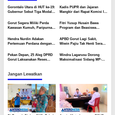
s
Gorontalo Utara di HUT ke-19:
Kadis PUPR dan Jajaran
i
Gubernur Sebut Tiga Modal
Mangkir dari Rapat Komisi II,
Besar Menuju Kekuatan Baru
DPRD Soroti Keseriusan
p
di Timur Indonesia
Kinerja
Gorut Segera Miliki Perda
Fitri Yusup Husain Bawa
o
Kawasan Kumuh, Paripurna
Program dan Beasiswa
s
Dijadwalkan 20 Mei
Pendidikan Saat Reses di
Dusun Durian
Hendra Nurdin Adakan
APBD Gorut Lagi Sakit,
Pertemuan Perdana dengan
Wiwin Pajiu Tak Henti Serap
Konstituen dalam Reses
Aspirasi Warga Tomilito
DPRD Gorut di Desa Bulalo
Pekan Depan, 25 Aleg DPRD
Windra Lagarusu Dorong
Gorut Laksanakan Reses
Maksimalisasi Sidang MP-
Serentak di 6 Dapil
TPGR 2025 Bagi Pemulihan
Keuangan Daerah
Jangan Lewatkan