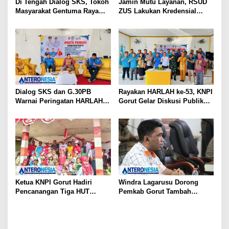
Di Tengah Dialog SKS, Tokoh
Jamin Mutu Layanan, RSUD
Masyarakat Gentuma Raya
ZUS Lakukan Kredensial
Desak KNPI Kawal Kasus
Calon Staf Medis Spesialis
Kematian Remaja yang Masih
Konservasi Gigi
Misteri
Dialog SKS dan G.30PB
Rayakan HARLAH ke-53, KNPI
Warnai Peringatan HARLAH
Gorut Gelar Diskusi Publik
KNPI ke-53 di Gorut
Soal Program SKS dan
G.30PB
Ketua KNPI Gorut Hadiri
Windra Lagarusu Dorong
Pencanangan Tiga HUT
Pemkab Gorut Tambah
Sekaligus di Gentuma Raya:
Penyertaan Modal di BSG:
RI ke-81, Pramuka ke-65, dan
Langkah Strategis Perkuat
Kecamatan ke-17
Fiskal Daerah