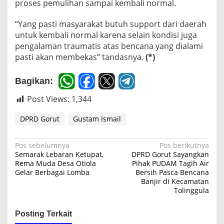
proses pemulihan sampai kembali normal.
“Yang pasti masyarakat butuh support dari daerah
untuk kembali normal karena selain kondisi juga
pengalaman traumatis atas bencana yang dialami
pasti akan membekas” tandasnya.
(*)
Bagikan:
Post Views:
1,344
DPRD Gorut
Gustam Ismail
N
Pos sebelumnya
Pos berikutnya
Semarak Lebaran Ketupat,
DPRD Gorut Sayangkan
a
Rema Muda Desa Otiola
Pihak PUDAM Tagih Air
Gelar Berbagai Lomba
Bersih Pasca Bencana
v
Banjir di Kecamatan
i
Tolinggula
g
Posting Terkait
a