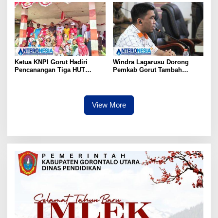
Ketua KNPI Gorut Hadiri
Windra Lagarusu Dorong
Pencanangan Tiga HUT
Pemkab Gorut Tambah
Sekaligus di Gentuma Raya:
Penyertaan Modal di BSG:
RI ke-81, Pramuka ke-65, dan
Langkah Strategis Perkuat
Kecamatan ke-17
Fiskal Daerah
View More