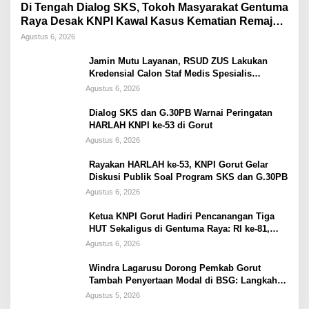
Di Tengah Dialog SKS, Tokoh Masyarakat Gentuma
Raya Desak KNPI Kawal Kasus Kematian Remaja
yang Masih Misteri
Agustus 6, 2026
Jamin Mutu Layanan, RSUD ZUS Lakukan
Kredensial Calon Staf Medis Spesialis
Konservasi Gigi
Agustus 6, 2026
Dialog SKS dan G.30PB Warnai Peringatan
HARLAH KNPI ke-53 di Gorut
Agustus 6, 2026
Rayakan HARLAH ke-53, KNPI Gorut Gelar
Diskusi Publik Soal Program SKS dan G.30PB
Agustus 6, 2026
Ketua KNPI Gorut Hadiri Pencanangan Tiga
HUT Sekaligus di Gentuma Raya: RI ke-81,
Pramuka ke-65, dan Kecamatan ke-17
Agustus 6, 2026
Windra Lagarusu Dorong Pemkab Gorut
Tambah Penyertaan Modal di BSG: Langkah
Strategis Perkuat Fiskal Daerah
Agustus 5, 2026