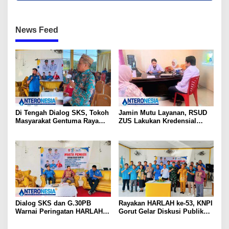
News Feed
Di Tengah Dialog SKS, Tokoh
Jamin Mutu Layanan, RSUD
Masyarakat Gentuma Raya
ZUS Lakukan Kredensial
Desak KNPI Kawal Kasus
Calon Staf Medis Spesialis
Kematian Remaja yang Masih
Konservasi Gigi
Misteri
Dialog SKS dan G.30PB
Rayakan HARLAH ke-53, KNPI
Warnai Peringatan HARLAH
Gorut Gelar Diskusi Publik
KNPI ke-53 di Gorut
Soal Program SKS dan
G.30PB