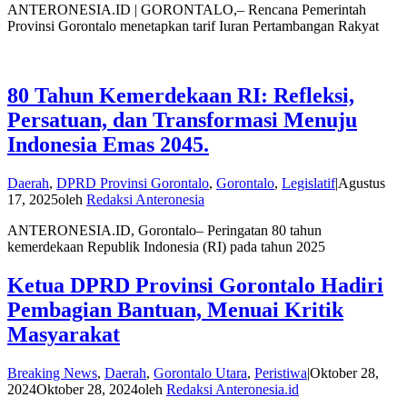
ANTERONESIA.ID | GORONTALO,– Rencana Pemerintah
Provinsi Gorontalo menetapkan tarif Iuran Pertambangan Rakyat
80 Tahun Kemerdekaan RI: Refleksi,
Persatuan, dan Transformasi Menuju
Indonesia Emas 2045.
Daerah
,
DPRD Provinsi Gorontalo
,
Gorontalo
,
Legislatif
|
Agustus
17, 2025
oleh
Redaksi Anteronesia
ANTERONESIA.ID, Gorontalo– Peringatan 80 tahun
kemerdekaan Republik Indonesia (RI) pada tahun 2025
Ketua DPRD Provinsi Gorontalo Hadiri
Pembagian Bantuan, Menuai Kritik
Masyarakat
Breaking News
,
Daerah
,
Gorontalo Utara
,
Peristiwa
|
Oktober 28,
2024
Oktober 28, 2024
oleh
Redaksi Anteronesia.id