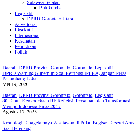
Sulawesi Selatan
Bulukumba
Legislatif
DPRD Gorontalo Utara
Advertorial
Eksekutif
Internasional
Kesehatan
Pendidikan
Politik
Daerah
,
DPRD Provinsi Gorontalo
,
Gorontalo
,
Legislatif
DPRD Warning Gubernur: Soal Retribusi IPERA, Jangan Peras
Penambang Lokal
Mei 19, 2026
Daerah
,
DPRD Provinsi Gorontalo
,
Gorontalo
,
Legislatif
80 Tahun Kemerdekaan RI: Refleksi, Persatuan, dan Transformasi
Menuju Indonesia Emas 2045.
Agustus 17, 2025
Kronologi Tenggelamnya Wisatawan di Pulau Bogisa: Terseret Arus
Saat Berenang