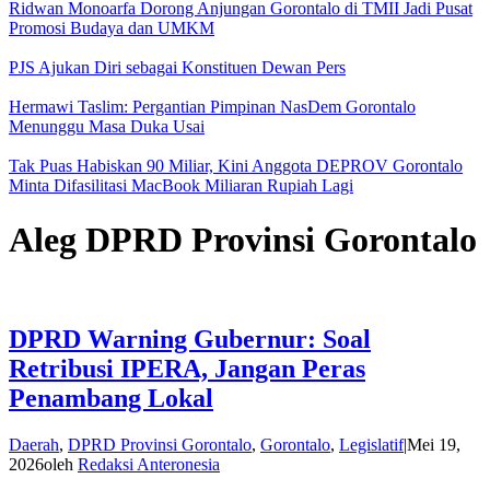
Ridwan Monoarfa Dorong Anjungan Gorontalo di TMII Jadi Pusat
Promosi Budaya dan UMKM
PJS Ajukan Diri sebagai Konstituen Dewan Pers
Hermawi Taslim: Pergantian Pimpinan NasDem Gorontalo
Menunggu Masa Duka Usai
Tak Puas Habiskan 90 Miliar, Kini Anggota DEPROV Gorontalo
Minta Difasilitasi MacBook Miliaran Rupiah Lagi
Aleg DPRD Provinsi Gorontalo
DPRD Warning Gubernur: Soal
Retribusi IPERA, Jangan Peras
Penambang Lokal
Daerah
,
DPRD Provinsi Gorontalo
,
Gorontalo
,
Legislatif
|
Mei 19,
2026
oleh
Redaksi Anteronesia