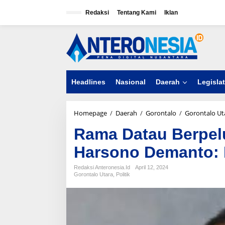
L
e
Redaksi
Tentang Kami
Iklan
w
a
t
i
k
e
k
Headlines
Nasional
Daerah
Legislat
o
n
t
e
Homepage
/
Daerah
/
Gorontalo
/
Gorontalo Ut
n
Rama Datau Berpelu
Harsono Demanto:
Redaksi Anteronesia.id
April 12, 2024
Gorontalo Utara
,
Politik