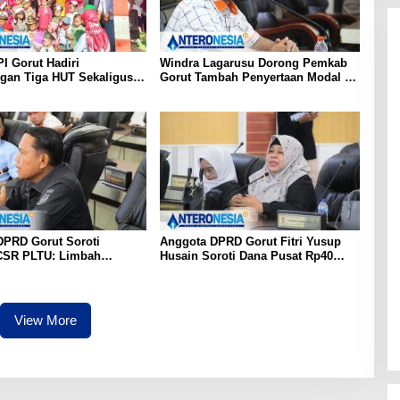
I Gorut Hadiri
Windra Lagarusu Dorong Pemkab
gan Tiga HUT Sekaligus
Gorut Tambah Penyertaan Modal di
a Raya: RI ke-81,
BSG: Langkah Strategis Perkuat
e-65, dan Kecamatan ke-
Fiskal Daerah
DPRD Gorut Soroti
Anggota DPRD Gorut Fitri Yusup
CSR PLTU: Limbah
Husain Soroti Dana Pusat Rp40
untuk Jalan Desa,
Miliar Tak Terserap: Kita Tidak
n Warga Terancam
Punya Bank Data
View More