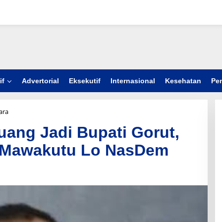
if
Advertorial
Eksekutif
Internasional
Kesehatan
Pe
ara
R
a
ang Jadi Bupati Gorut,
m
a
 Mawakutu Lo NasDem
D
a
t
a
u
B
e
r
p