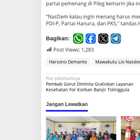
partai pemenang di Pileg kemarin jika i
“NasDem kalau ingin menang harus memb
PDI-P, Partai Hanura, dan PKS,” tandas
Bagikan:
Post Views:
1,283
Harsono Demanto
Mawakutu Lio Nasd
N
Pos sebelumnya
Pemkab Gorut Diminta Gratiskan Layanan
a
Kesehatan For Korban Banjir Tolinggula
v
i
Jangan Lewatkan
g
a
s