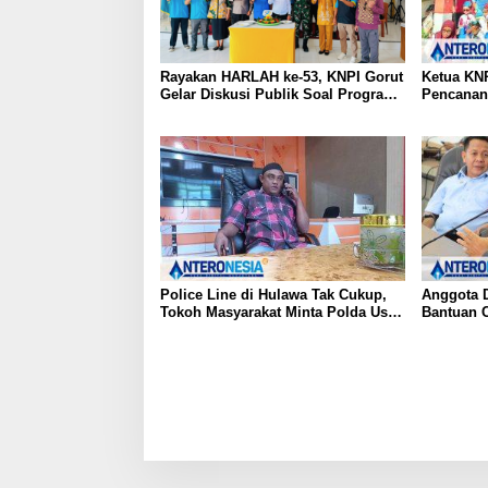
Rayakan HARLAH ke-53, KNPI Gorut
Ketua KNP
Gelar Diskusi Publik Soal Program
Pencanan
SKS dan G.30PB
di Gentum
Pramuka k
17
Police Line di Hulawa Tak Cukup,
Anggota 
Tokoh Masyarakat Minta Polda Usut
Bantuan 
Tuntas PETI
Batubara 
Kesehata