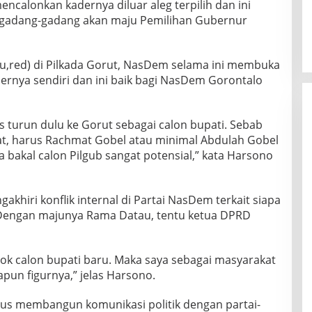
alonkan kadernya diluar aleg terpilih dan ini
D
igadang-gadang akan maju Pemilihan Gubernur
e
m
u,red) di Pilkada Gorut, NasDem selama ini membuka
dernya sendiri dan ini baik bagi NasDem Gorontalo
turun dulu ke Gorut sebagai calon bupati. Sebab
rat, harus Rachmat Gobel atau minimal Abdulah Gobel
bakal calon Pilgub sangat potensial,” kata Harsono
khiri konflik internal di Partai NasDem terkait siapa
 Dengan majunya Rama Datau, tentu ketua DPRD
ok calon bupati baru. Maka saya sebagai masyarakat
un figurnya,” jelas Harsono.
s membangun komunikasi politik dengan partai-