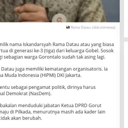
s
o
n
o
D
Rama Datau. (dok.istimewa)
e
m
a
ilik nama Iskandarsyah Rama Datau atau yang biasa
n
a di generasi ke-3 (tiga) dari keluarga Gobel. Sosok
t
o
bagi sebagian warga Gorontalo sudah tak asing lagi.
:
M
Datau juga memiliki kematangan organisatoris. Ia
a
Muda Indonesia (HIPMI) DKI Jakarta.
w
a
k
entu sebagai pengamat politik, dirinya harus
u
nal Demokrat (NasDem).
t
u
ng bakalan menduduki jabatan Ketua DPRD Gorut
L
maju di Pilkada, menurutnya masih ada kader lain
o
N
tidak akan berubah.
a
s