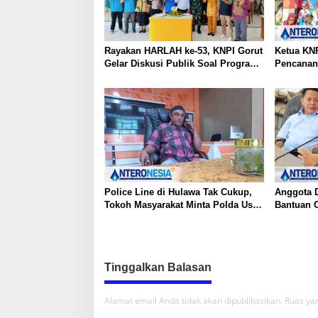
i
p
o
Rayakan HARLAH ke-53, KNPI Gorut
Ketua KNP
s
Gelar Diskusi Publik Soal Program
Pencanan
SKS dan G.30PB
di Gentum
Pramuka k
17
Police Line di Hulawa Tak Cukup,
Anggota 
Tokoh Masyarakat Minta Polda Usut
Bantuan 
Tuntas PETI
Batubara 
Kesehata
Tinggalkan Balasan
Alamat email Anda tidak akan dipublikasikan.
Ruas yan