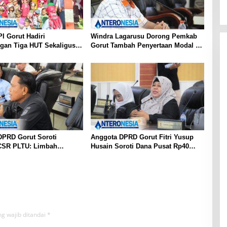
I Gorut Hadiri
Windra Lagarusu Dorong Pemkab
gan Tiga HUT Sekaligus
Gorut Tambah Penyertaan Modal di
a Raya: RI ke-81,
BSG: Langkah Strategis Perkuat
e-65, dan Kecamatan ke-
Fiskal Daerah
DPRD Gorut Soroti
Anggota DPRD Gorut Fitri Yusup
CSR PLTU: Limbah
Husain Soroti Dana Pusat Rp40
untuk Jalan Desa,
Miliar Tak Terserap: Kita Tidak
n Warga Terancam
Punya Bank Data
g wajib ditandai
*