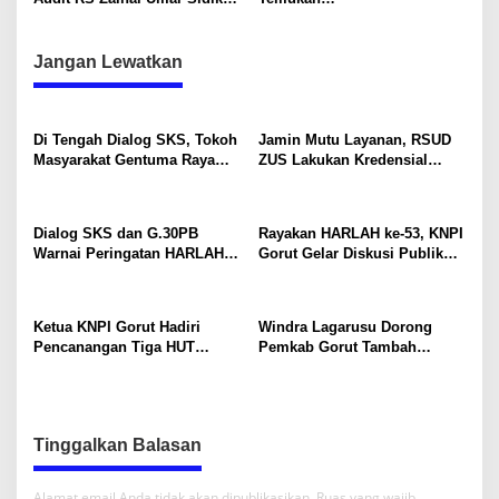
Tindak Lanjut Instruksi
Ketidaksinkronan LPJ Bupat
Bupati
i Tahun Anggaran 2024
dengan Hasil Audit BPK
Jangan Lewatkan
Di Tengah Dialog SKS, Tokoh
Jamin Mutu Layanan, RSUD
Masyarakat Gentuma Raya
ZUS Lakukan Kredensial
Desak KNPI Kawal Kasus
Calon Staf Medis Spesialis
Kematian Remaja yang Masih
Konservasi Gigi
Misteri
Dialog SKS dan G.30PB
Rayakan HARLAH ke-53, KNPI
Warnai Peringatan HARLAH
Gorut Gelar Diskusi Publik
KNPI ke-53 di Gorut
Soal Program SKS dan
G.30PB
Ketua KNPI Gorut Hadiri
Windra Lagarusu Dorong
Pencanangan Tiga HUT
Pemkab Gorut Tambah
Sekaligus di Gentuma Raya:
Penyertaan Modal di BSG:
RI ke-81, Pramuka ke-65, dan
Langkah Strategis Perkuat
Kecamatan ke-17
Fiskal Daerah
Tinggalkan Balasan
Alamat email Anda tidak akan dipublikasikan.
Ruas yang wajib