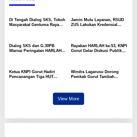
Di Tengah Dialog SKS, Tokoh
Jamin Mutu Layanan, RSUD
Masyarakat Gentuma Raya
ZUS Lakukan Kredensial
Desak KNPI Kawal Kasus
Calon Staf Medis Spesialis
Kematian Remaja yang Masih
Konservasi Gigi
Misteri
Dialog SKS dan G.30PB
Rayakan HARLAH ke-53, KNPI
Warnai Peringatan HARLAH
Gorut Gelar Diskusi Publik
KNPI ke-53 di Gorut
Soal Program SKS dan
G.30PB
Ketua KNPI Gorut Hadiri
Windra Lagarusu Dorong
Pencanangan Tiga HUT
Pemkab Gorut Tambah
Sekaligus di Gentuma Raya:
Penyertaan Modal di BSG:
RI ke-81, Pramuka ke-65, dan
Langkah Strategis Perkuat
Kecamatan ke-17
Fiskal Daerah
View More