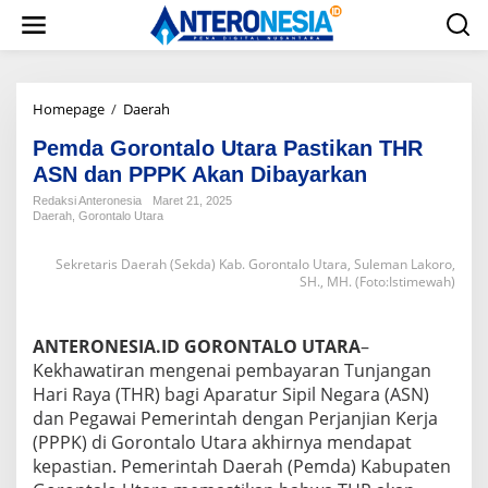
L
e
w
a
t
i
Homepage
/
Daerah
P
k
e
e
Pemda Gorontalo Utara Pastikan THR
m
k
d
ASN dan PPPK Akan Dibayarkan
o
a
Redaksi Anteronesia
Maret 21, 2025
n
G
Daerah
,
Gorontalo Utara
t
o
e
r
n
Sekretaris Daerah (Sekda) Kab. Gorontalo Utara, Suleman Lakoro,
o
SH., MH. (Foto:Istimewah)
n
t
a
ANTERONESIA.ID GORONTALO UTARA
l
–
o
Kekhawatiran mengenai pembayaran Tunjangan
U
Hari Raya (THR) bagi Aparatur Sipil Negara (ASN)
t
dan Pegawai Pemerintah dengan Perjanjian Kerja
a
(PPPK) di Gorontalo Utara akhirnya mendapat
r
a
kepastian. Pemerintah Daerah (Pemda) Kabupaten
P