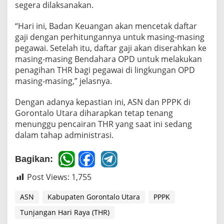
segera dilaksanakan.
i
b
“Hari ini, Badan Keuangan akan mencetak daftar
a
y
gaji dengan perhitungannya untuk masing-masing
a
pegawai. Setelah itu, daftar gaji akan diserahkan ke
r
masing-masing Bendahara OPD untuk melakukan
k
penagihan THR bagi pegawai di lingkungan OPD
a
n
masing-masing,” jelasnya.
Dengan adanya kepastian ini, ASN dan PPPK di
Gorontalo Utara diharapkan tetap tenang
menunggu pencairan THR yang saat ini sedang
dalam tahap administrasi.
Bagikan:
Post Views:
1,755
ASN
Kabupaten Gorontalo Utara
PPPK
Tunjangan Hari Raya (THR)