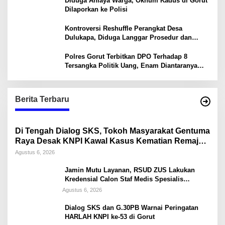
Diduga Aniaya Warga, Oknum Kadus di Gorut
Dilaporkan ke Polisi
Kontroversi Reshuffle Perangkat Desa
Dulukapa, Diduga Langgar Prosedur dan
Abaikan Aturan
Polres Gorut Terbitkan DPO Terhadap 8
Tersangka Politik Uang, Enam Diantaranya
Kepala Desa
Berita Terbaru
Di Tengah Dialog SKS, Tokoh Masyarakat Gentuma
Raya Desak KNPI Kawal Kasus Kematian Remaja
yang Masih Misteri
Agustus 6, 2026
Jamin Mutu Layanan, RSUD ZUS Lakukan
Kredensial Calon Staf Medis Spesialis
Konservasi Gigi
Agustus 6, 2026
Dialog SKS dan G.30PB Warnai Peringatan
HARLAH KNPI ke-53 di Gorut