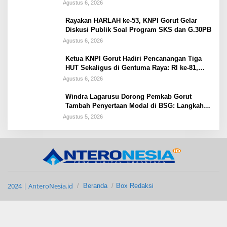
Agustus 6, 2026
Rayakan HARLAH ke-53, KNPI Gorut Gelar
Diskusi Publik Soal Program SKS dan G.30PB
Agustus 6, 2026
Ketua KNPI Gorut Hadiri Pencanangan Tiga
HUT Sekaligus di Gentuma Raya: RI ke-81,
Pramuka ke-65, dan Kecamatan ke-17
Agustus 6, 2026
Windra Lagarusu Dorong Pemkab Gorut
Tambah Penyertaan Modal di BSG: Langkah
Strategis Perkuat Fiskal Daerah
Agustus 5, 2026
2024 | AnteroNesia.id
Beranda
Box Redaksi