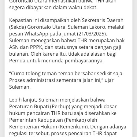
Gorontalo Utara memastikan bahwa THR akan
a
segera dibayarkan dalam waktu dekat.
s
t
Kepastian ini disampaikan oleh Sekretaris Daerah
i
k
(Sekda) Gorontalo Utara, Suleman Lakoro, melalui
a
pesan WhatsApp pada Jumat (21/03/2025).
n
Suleman menegaskan bahwa THR merupakan hak
T
ASN dan PPPK, dan statusnya setara dengan gaji
H
bulanan. Oleh karena itu, tidak ada alasan bagi
R
A
Pemda untuk menunda pembayarannya.
S
N
“Cuma tolong teman-teman bersabar sedikit saja.
d
Proses administrasi sementara jalan ini,” ujar
a
Suleman.
n
P
P
Lebih lanjut, Suleman menjelaskan bahwa
P
Peraturan Bupati (Perbup) yang menjadi dasar
K
hukum pencairan THR baru saja diserahkan ke
A
Pemerintah Kabupaten (Pemkab) oleh
k
a
Kementerian Hukum (Kemenkum). Dengan adanya
n
regulasi tersebut, proses pencairan THR dapat
D