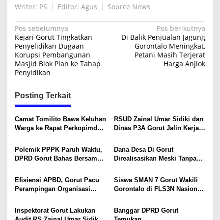
Writer: PS
Editor: Agus
Source News
N
Pos sebelumnya
Pos berikutnya
Kejari Gorut Tingkatkan
Di Balik Penjualan Jagung
a
Penyelidikan Dugaan
Gorontalo Meningkat,
Korupsi Pembangunan
Petani Masih Terjerat
v
Masjid Blok Plan ke Tahap
Harga Anjlok
i
Penyidikan
g
Posting Terkait
a
s
Camat Tomilito Bawa Keluhan
RSUD Zainal Umar Sidiki dan
i
Warga ke Rapat Perkopimda:
Dinas P3A Gorut Jalin Kerja
Tolak Overload Truk
Sama Layanan Perempuan
p
Pengangkut Kayu HTI
dan Anak
Polemik PPPK Paruh Waktu,
Dana Desa Di Gorut
o
DPRD Gorut Bahas Bersama
Direalisasikan Meski Tanpa
s
BKN Regional XI
Perbup
Efisiensi APBD, Gorut Pacu
Siswa SMAN 7 Gorut Wakili
Perampingan Organisasi
Gorontalo di FLS3N Nasional
hingga Hemat Rp18,5 M
2025 lewat Lomba Cipta Puisi
Inspektorat Gorut Lakukan
Banggar DPRD Gorut
Audit RS Zainal Umar Sidiki,
Temukan