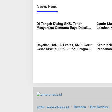
News Feed
Di Tengah Dialog SKS, Tokoh
Jamin Mu
Masyarakat Gentuma Raya Desak
Lakukan K
KNPI Kawal Kasus Kematian
Medis Spe
Remaja yang Masih Misteri
Rayakan HARLAH ke-53, KNPI Gorut
Ketua KNP
Gelar Diskusi Publik Soal Program
Pencanan
SKS dan G.30PB
di Gentum
Pramuka k
17
2024 | AnteroNesia.id
Beranda
Box Redaksi