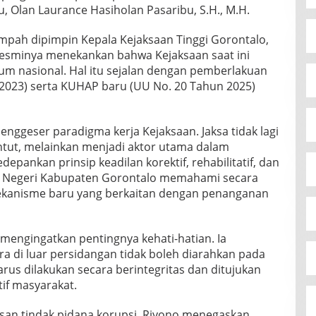
ru, Olan Laurance Hasiholan Pasaribu, S.H., M.H.
mpah dipimpin Kepala Kejaksaan Tinggi Gorontalo,
 resminya menekankan bahwa Kejaksaan saat ini
kum nasional. Hal itu sejalan dengan pemberlakuan
2023) serta KUHAP baru (UU No. 20 Tahun 2025)
ggeser paradigma kerja Kejaksaan. Jaksa tidak lagi
tut, melainkan menjadi aktor utama dalam
pankan prinsip keadilan korektif, rehabilitatif, dan
aan Negeri Kabupaten Gorontalo memahami secara
ekanisme baru yang berkaitan dengan penanganan
 mengingatkan pentingnya kehati-hatian. Ia
 di luar persidangan tidak boleh diarahkan pada
us dilakukan secara berintegritas dan ditujukan
if masyarakat.
san tindak pidana korupsi, Riyono menegaskan