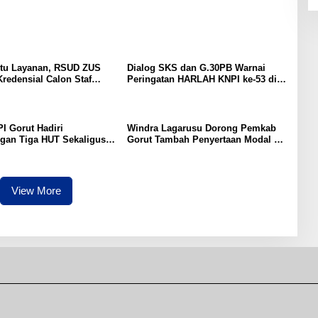
tu Layanan, RSUD ZUS
Dialog SKS dan G.30PB Warnai
redensial Calon Staf
Peringatan HARLAH KNPI ke-53 di
sialis Konservasi Gigi
Gorut
I Gorut Hadiri
Windra Lagarusu Dorong Pemkab
gan Tiga HUT Sekaligus
Gorut Tambah Penyertaan Modal di
a Raya: RI ke-81,
BSG: Langkah Strategis Perkuat
e-65, dan Kecamatan ke-
Fiskal Daerah
View More