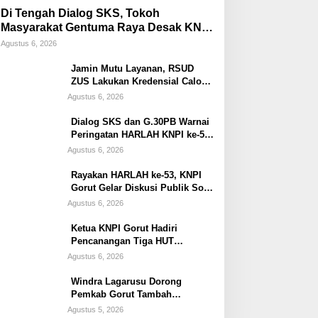
Di Tengah Dialog SKS, Tokoh
Masyarakat Gentuma Raya Desak KNPI
Kawal Kasus Kematian Remaja yang
Agustus 6, 2026
Masih Misteri
Jamin Mutu Layanan, RSUD
ZUS Lakukan Kredensial Calon
Staf Medis Spesialis Konservasi
Agustus 6, 2026
Gigi
Dialog SKS dan G.30PB Warnai
Peringatan HARLAH KNPI ke-53
di Gorut
Agustus 6, 2026
Rayakan HARLAH ke-53, KNPI
Gorut Gelar Diskusi Publik Soal
Program SKS dan G.30PB
Agustus 6, 2026
Ketua KNPI Gorut Hadiri
Pencanangan Tiga HUT
Sekaligus di Gentuma Raya: RI
Agustus 6, 2026
ke-81, Pramuka ke-65, dan
Kecamatan ke-17
Windra Lagarusu Dorong
Pemkab Gorut Tambah
Penyertaan Modal di BSG:
Agustus 5, 2026