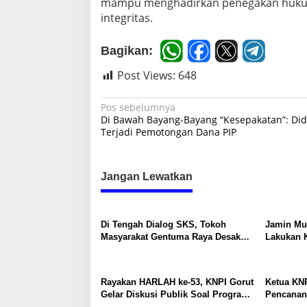
mampu menghadirkan penegakan hukum y
t
integritas.
i
v
e
Bagikan:
J
u
Post Views:
648
s
t
i
N
Pos sebelumnya
c
Di Bawah Bayang-Bayang “Kesepakatan”: Di
a
e
Terjadi Pemotongan Dana PIP
v
i
Jangan Lewatkan
g
a
s
Di Tengah Dialog SKS, Tokoh
Jamin Mu
Masyarakat Gentuma Raya Desak
Lakukan K
i
KNPI Kawal Kasus Kematian
Medis Spe
p
Remaja yang Masih Misteri
o
Rayakan HARLAH ke-53, KNPI Gorut
Ketua KNP
Gelar Diskusi Publik Soal Program
Pencanan
s
SKS dan G.30PB
di Gentum