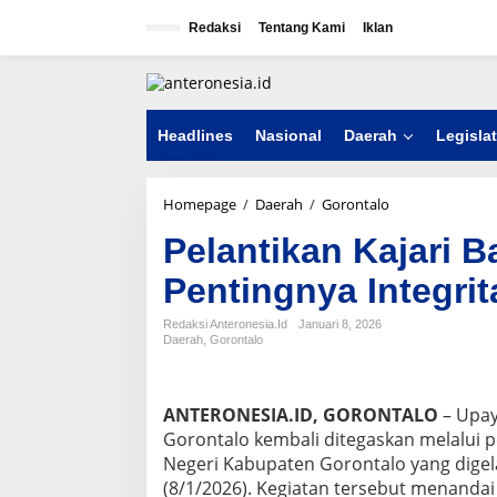
L
e
Redaksi
Tentang Kami
Iklan
w
a
t
i
k
Headlines
Nasional
Daerah
Legislat
e
k
o
Homepage
/
Daerah
/
Gorontalo
P
n
e
t
Pelantikan Kajari B
l
e
a
n
Pentingnya Integrit
n
t
i
Redaksi Anteronesia.id
Januari 8, 2026
Daerah
,
Gorontalo
k
a
n
K
ANTERONESIA.ID, GORONTALO
– Upay
a
Gorontalo kembali ditegaskan melalui 
j
Negeri Kabupaten Gorontalo yang digela
a
r
(8/1/2026). Kegiatan tersebut menanda