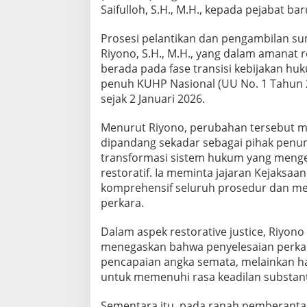
i
Saifulloh, S.H., M.H., kepada pejabat ba
B
a
Prosesi pelantikan dan pengambilan su
r
Riyono, S.H., M.H., yang dalam amanat
u
,
berada pada fase transisi kebijakan hu
K
penuh KUHP Nasional (UU No. 1 Tahun 
a
sejak 2 Januari 2026.
j
a
Menurut Riyono, perubahan tersebut men
t
i
dipandang sekadar sebagai pihak penun
I
transformasi sistem hukum yang mengede
n
restoratif. Ia meminta jajaran Kejaks
g
komprehensif seluruh prosedur dan m
a
perkara.
t
k
a
Dalam aspek restorative justice, Riyono
n
menegaskan bahwa penyelesaian perkara
P
pencapaian angka semata, melainkan har
e
untuk memenuhi rasa keadilan substant
n
t
i
Sementara itu, pada ranah pemberanta