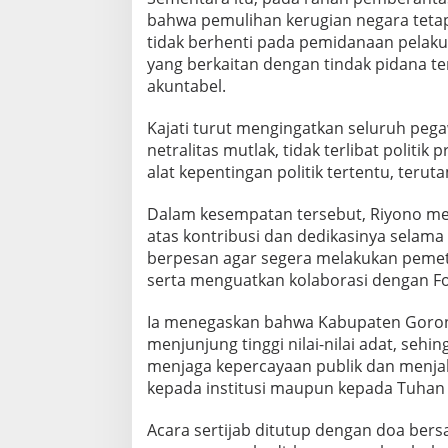
n
bahwa pemulihan kerugian negara tetap
g
tidak berhenti pada pemidanaan pelaku,
n
yang berkaitan dengan tindak pidana
y
a
akuntabel.
I
n
Kajati turut mengingatkan seluruh peg
t
netralitas mutlak, tidak terlibat politi
e
alat kepentingan politik tertentu, terut
g
r
i
Dalam kesempatan tersebut, Riyono men
t
atas kontribusi dan dedikasinya selama 
a
berpesan agar segera melakukan pemetaa
s
serta menguatkan kolaborasi dengan F
d
a
n
Ia menegaskan bahwa Kabupaten Goronta
R
menjunjung tinggi nilai-nilai adat, se
e
menjaga kepercayaan publik dan menja
s
kepada institusi maupun kepada Tuhan
t
o
r
Acara sertijab ditutup dengan doa ber
a