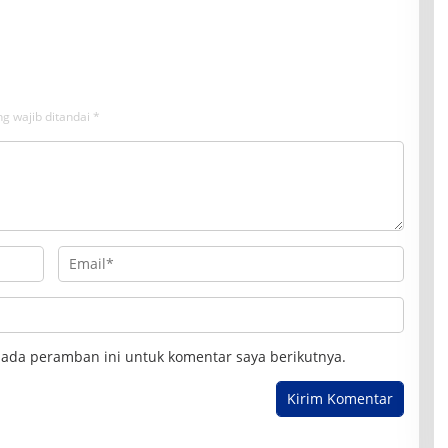
e-65, dan Kecamatan ke-
Fiskal Daerah
g wajib ditandai
*
pada peramban ini untuk komentar saya berikutnya.