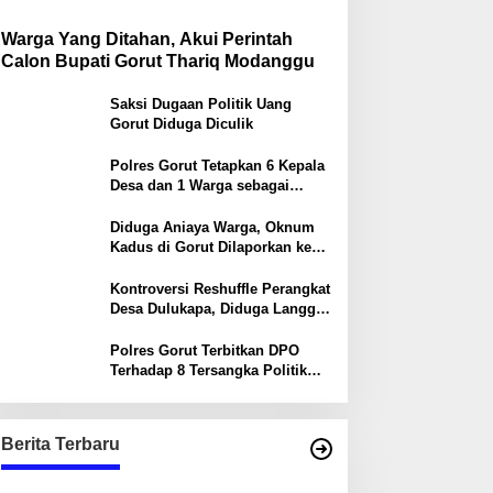
Warga Yang Ditahan, Akui Perintah
Calon Bupati Gorut Thariq Modanggu
Saksi Dugaan Politik Uang
Gorut Diduga Diculik
Polres Gorut Tetapkan 6 Kepala
Desa dan 1 Warga sebagai
Tersangka dalam Kasus Money
Politik PSU Pilkada Gorut
Diduga Aniaya Warga, Oknum
Kadus di Gorut Dilaporkan ke
Polisi
Kontroversi Reshuffle Perangkat
Desa Dulukapa, Diduga Langgar
Prosedur dan Abaikan Aturan
Polres Gorut Terbitkan DPO
Terhadap 8 Tersangka Politik
Uang, Enam Diantaranya Kepala
Desa
Berita Terbaru