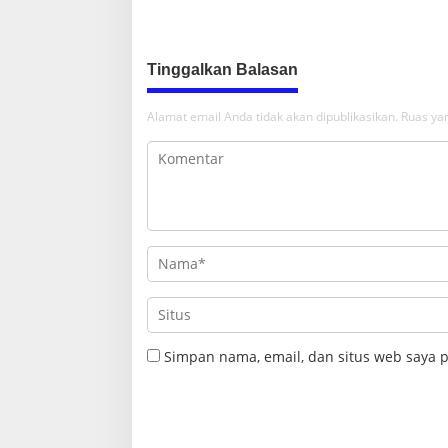
Pramuka k
17
Tinggalkan Balasan
Alamat email Anda tidak akan dipublikasikan.
Ruas yan
Simpan nama, email, dan situs web saya 