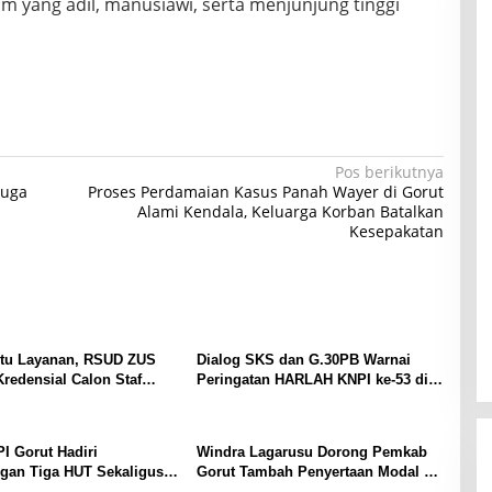
ang adil, manusiawi, serta menjunjung tinggi
Pos berikutnya
duga
Proses Perdamaian Kasus Panah Wayer di Gorut
Alami Kendala, Keluarga Korban Batalkan
Kesepakatan
tu Layanan, RSUD ZUS
Dialog SKS dan G.30PB Warnai
redensial Calon Staf
Peringatan HARLAH KNPI ke-53 di
sialis Konservasi Gigi
Gorut
I Gorut Hadiri
Windra Lagarusu Dorong Pemkab
gan Tiga HUT Sekaligus
Gorut Tambah Penyertaan Modal di
a Raya: RI ke-81,
BSG: Langkah Strategis Perkuat