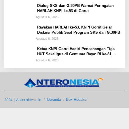
Dialog SKS dan G.30PB Warnai Peringatan
HARLAH KNPI ke-53 di Gorut
Agustus 6, 2026
Rayakan HARLAH ke-53, KNPI Gorut Gelar
Diskusi Publik Soal Program SKS dan G.30PB
Agustus 6, 2026
Ketua KNPI Gorut Hadiri Pencanangan Tiga
HUT Sekaligus di Gentuma Raya: RI ke-81,
Pramuka ke-65, dan Kecamatan ke-17
Agustus 6, 2026
2024 | AnteroNesia.id
Beranda
Box Redaksi