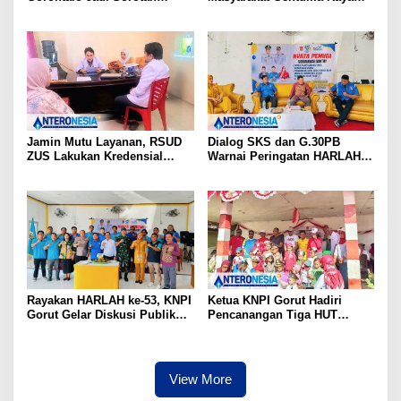
Aktivis, Dirlantas Pastikan
Desak KNPI Kawal Kasus
Evaluasi Petugas
Kematian Remaja yang Masih
Misteri
Jamin Mutu Layanan, RSUD
Dialog SKS dan G.30PB
ZUS Lakukan Kredensial
Warnai Peringatan HARLAH
Calon Staf Medis Spesialis
KNPI ke-53 di Gorut
Konservasi Gigi
Rayakan HARLAH ke-53, KNPI
Ketua KNPI Gorut Hadiri
Gorut Gelar Diskusi Publik
Pencanangan Tiga HUT
Soal Program SKS dan
Sekaligus di Gentuma Raya:
G.30PB
RI ke-81, Pramuka ke-65, dan
Kecamatan ke-17
View More