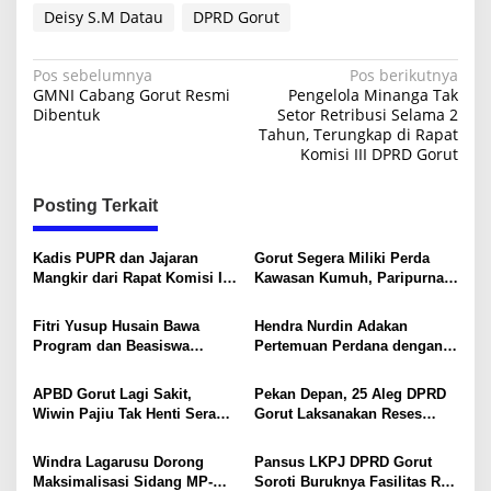
Deisy S.M Datau
DPRD Gorut
N
Pos sebelumnya
Pos berikutnya
GMNI Cabang Gorut Resmi
Pengelola Minanga Tak
a
Dibentuk
Setor Retribusi Selama 2
Tahun, Terungkap di Rapat
v
Komisi III DPRD Gorut
i
g
Posting Terkait
a
s
Kadis PUPR dan Jajaran
Gorut Segera Miliki Perda
Mangkir dari Rapat Komisi II,
Kawasan Kumuh, Paripurna
i
DPRD Soroti Keseriusan
Dijadwalkan 20 Mei
Kinerja
p
Fitri Yusup Husain Bawa
Hendra Nurdin Adakan
Program dan Beasiswa
Pertemuan Perdana dengan
o
Pendidikan Saat Reses di
Konstituen dalam Reses
s
Dusun Durian
DPRD Gorut di Desa Bulalo
APBD Gorut Lagi Sakit,
Pekan Depan, 25 Aleg DPRD
Wiwin Pajiu Tak Henti Serap
Gorut Laksanakan Reses
Aspirasi Warga Tomilito
Serentak di 6 Dapil
Windra Lagarusu Dorong
Pansus LKPJ DPRD Gorut
Maksimalisasi Sidang MP-
Soroti Buruknya Fasilitas RS