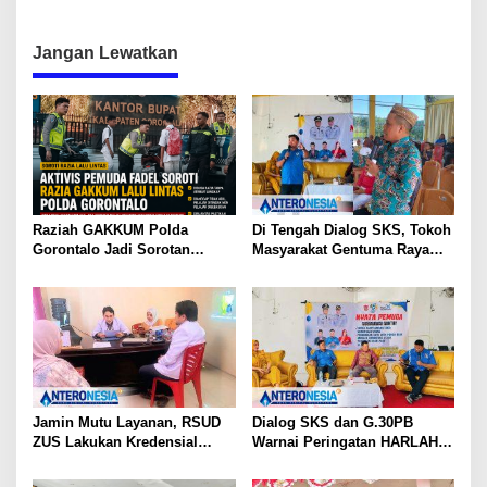
TPGR 2025 Bagi Pemulihan
Zus, Direktur Janjikan
Keuangan Daerah
Perbaikan
Jangan Lewatkan
Raziah GAKKUM Polda
Di Tengah Dialog SKS, Tokoh
Gorontalo Jadi Sorotan
Masyarakat Gentuma Raya
Aktivis, Dirlantas Pastikan
Desak KNPI Kawal Kasus
Evaluasi Petugas
Kematian Remaja yang Masih
Misteri
Jamin Mutu Layanan, RSUD
Dialog SKS dan G.30PB
ZUS Lakukan Kredensial
Warnai Peringatan HARLAH
Calon Staf Medis Spesialis
KNPI ke-53 di Gorut
Konservasi Gigi