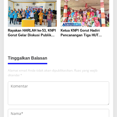
Rayakan HARLAH ke-53, KNPI
Ketua KNPI Gorut Hadiri
Gorut Gelar Diskusi Publik
Pencanangan Tiga HUT
Soal Program SKS dan
Sekaligus di Gentuma Raya:
G.30PB
RI ke-81, Pramuka ke-65, dan
Kecamatan ke-17
Tinggalkan Balasan
Alamat email Anda tidak akan dipublikasikan.
Ruas yang wajib
ditandai
*