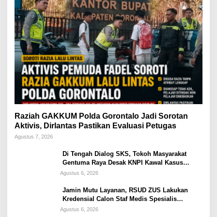
Raziah GAKKUM Polda Gorontalo Jadi Sorotan
Aktivis, Dirlantas Pastikan Evaluasi Petugas
Agustus 7, 2026
Di Tengah Dialog SKS, Tokoh Masyarakat
Gentuma Raya Desak KNPI Kawal Kasus
Kematian Remaja yang Masih Misteri
Agustus 6, 2026
Jamin Mutu Layanan, RSUD ZUS Lakukan
Kredensial Calon Staf Medis Spesialis
Konservasi Gigi
Agustus 6, 2026