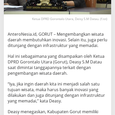
i
s
a
t
Ketua DPRD Gorontalo Utara, Deisy S.M Datau. (f.ist)
a
B
u
AnteroNesia.id, GORUT – Mengembangkan wisata
t
daerah membutuhkan inovasi. Selain itu, juga perlu
u
h
ditunjang dengan infrastruktur yang memadai.
I
n
Hal ini sebagaimana yang disampaikan oleh Ketua
o
DPRD Gorontalo Utara (Gorut), Deasy S.M Datau
v
saat dimintai tanggapannya terkait dengan
a
s
pengembangan wisata daerah.
i
“Iya, jika ingin daerah kita ini menjadi salah satu
tujuan wisata, maka harus banyak inovasi yang
dilakukan dan juga ditunjang dengan infrastruktur
yang memadai,” kata Deasy.
Deasy menegaskan, Kabupaten Gorut memiliki