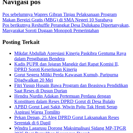
Navigasi pos
Pos sebelumnya
Wapres Gibran Tinjau Pelaksanaan Program
Makan Bergizi Gratis (MBG) di SMA Negeri 10 Surabaya
Pos berikutnya
Reshuffle Perangkat Desa Dulukapa Dipertanyakan,
Masyarakat Soroti Dugaan Monopoli Pemerintahan
Posting Terkait
Mikdat Abdullah Apresiasi Kinerja Paskibra Gentuma Raya
dalam Pengibaran Bendera
Kadis PUPR dan Jajaran Mangkir dari Rapat Komisi II,
DPRD Soroti Keseriusan Kinerja
Gorut Segera Miliki Perda Kawasan Kumuh, Paripurna
Dijadwalkan 20 Mei
Fitri Yusup Husain Bawa Program dan Beasiswa Pendidikan
Saat Reses di Dusun Durian
Hendra Nurdin Adakan Pertemuan Perdana dengan
Konstituen dalam Reses DPRD Gorut di Desa Bulalo
APBD Gorut Lagi Sakit, Wiwin Pajiu Tak Henti Serap
Aspirasi Warga Tomilito
Pekan Depan, 25 Aleg DPRD Gorut Laksanakan Reses
Serentak di 6 Dapil
Windra Lagarusu Dorong Maksimalisasi Sidang MP-TPGR