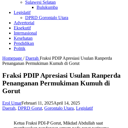
Sulawesi Selatan
Bulukumba
Legislatif
DPRD Gorontalo Utara
Advertorial
Eksekutif
Internasional
Kesehatan
Pendidikan
Politik
Homepage
/
Daerah
Fraksi PDIP Apresiasi Usulan Ranperda
Penanganan Permukiman Kumuh di Gorut
Fraksi PDIP Apresiasi Usulan Ranperda
Penanganan Permukiman Kumuh di
Gorut
Erol Umar
Februari 11, 2025
April 14, 2025
Daerah
,
DPRD Gorut
,
Gorontalo Utara
,
Legislatif
Ketua Fraksi PDI-P Gorut, Mikdad Abdullah saat