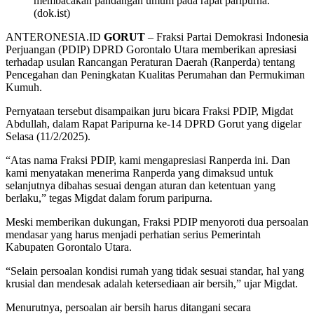
membacakan pandangan umum pada rapat paripurna.
(dok.ist)
ANTERONESIA.ID
GORUT
– Fraksi Partai Demokrasi Indonesia
Perjuangan (PDIP) DPRD Gorontalo Utara memberikan apresiasi
terhadap usulan Rancangan Peraturan Daerah (Ranperda) tentang
Pencegahan dan Peningkatan Kualitas Perumahan dan Permukiman
Kumuh.
Pernyataan tersebut disampaikan juru bicara Fraksi PDIP, Migdat
Abdullah, dalam Rapat Paripurna ke-14 DPRD Gorut yang digelar
Selasa (11/2/2025).
“Atas nama Fraksi PDIP, kami mengapresiasi Ranperda ini. Dan
kami menyatakan menerima Ranperda yang dimaksud untuk
selanjutnya dibahas sesuai dengan aturan dan ketentuan yang
berlaku,” tegas Migdat dalam forum paripurna.
Meski memberikan dukungan, Fraksi PDIP menyoroti dua persoalan
mendasar yang harus menjadi perhatian serius Pemerintah
Kabupaten Gorontalo Utara.
“Selain persoalan kondisi rumah yang tidak sesuai standar, hal yang
krusial dan mendesak adalah ketersediaan air bersih,” ujar Migdat.
Menurutnya, persoalan air bersih harus ditangani secara