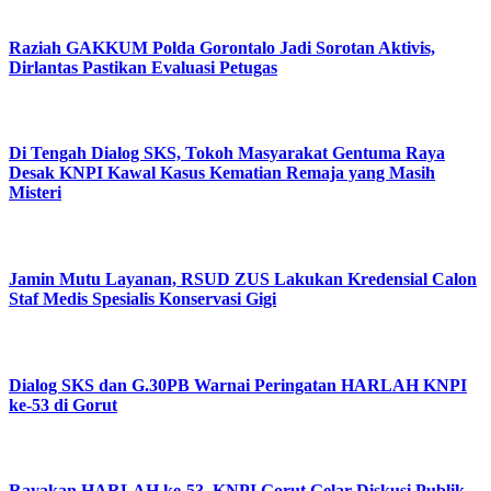
Raziah GAKKUM Polda Gorontalo Jadi Sorotan Aktivis,
Dirlantas Pastikan Evaluasi Petugas
Di Tengah Dialog SKS, Tokoh Masyarakat Gentuma Raya
Desak KNPI Kawal Kasus Kematian Remaja yang Masih
Misteri
Jamin Mutu Layanan, RSUD ZUS Lakukan Kredensial Calon
Staf Medis Spesialis Konservasi Gigi
Dialog SKS dan G.30PB Warnai Peringatan HARLAH KNPI
ke-53 di Gorut
Rayakan HARLAH ke-53, KNPI Gorut Gelar Diskusi Publik