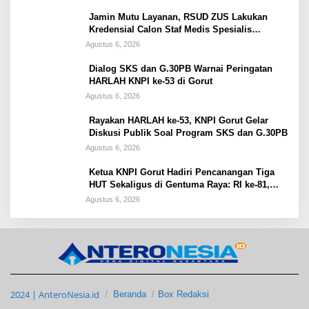
Jamin Mutu Layanan, RSUD ZUS Lakukan
Kredensial Calon Staf Medis Spesialis
Konservasi Gigi
Agustus 6, 2026
Dialog SKS dan G.30PB Warnai Peringatan
HARLAH KNPI ke-53 di Gorut
Agustus 6, 2026
Rayakan HARLAH ke-53, KNPI Gorut Gelar
Diskusi Publik Soal Program SKS dan G.30PB
Agustus 6, 2026
Ketua KNPI Gorut Hadiri Pencanangan Tiga
HUT Sekaligus di Gentuma Raya: RI ke-81,
Pramuka ke-65, dan Kecamatan ke-17
Agustus 6, 2026
2024 | AnteroNesia.id
Beranda
Box Redaksi