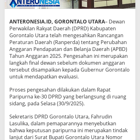
h
k
a
n
ANTERONESIA.ID, GORONTALO UTARA
– Dewan
A
Perwakilan Rakyat Daerah (DPRD) Kabupaten
P
Gorontalo Utara telah mengesahkan Rancangan
B
Peraturan Daerah (Ranperda) tentang Perubahan
D
Anggaran Pendapatan dan Belanja Daerah (APBD)
-
P
Tahun Anggaran 2025. Pengesahan ini merupakan
2
langkah final dewan sebelum dokumen anggaran
0
tersebut disampaikan kepada Gubernur Gorontalo
2
untuk mendapatkan evaluasi.
5
Proses pengesahan dilakukan dalam Rapat
Paripurna ke-30 DPRD yang berlangsung di ruang
sidang, pada Selasa (30/9/2025).
Sekretaris DPRD Gorontalo Utara, Fahrudin
Lasulika, dalam pemaparannya menyebutkan
bahwa keputusan paripurna ini merupakan tindak
lanjut dari Surat Bupati Gorontalo Utara Nomor