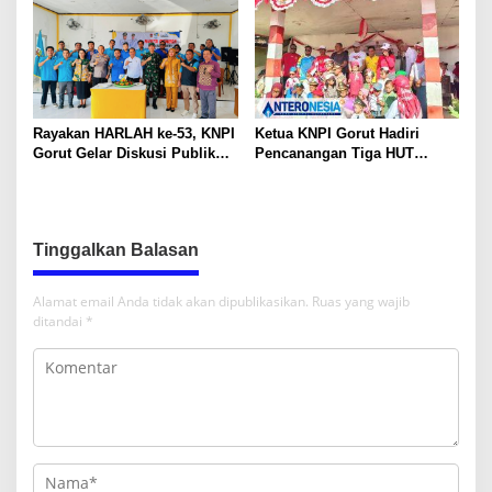
Rayakan HARLAH ke-53, KNPI
Ketua KNPI Gorut Hadiri
Gorut Gelar Diskusi Publik
Pencanangan Tiga HUT
Soal Program SKS dan
Sekaligus di Gentuma Raya:
G.30PB
RI ke-81, Pramuka ke-65, dan
Kecamatan ke-17
Tinggalkan Balasan
Alamat email Anda tidak akan dipublikasikan.
Ruas yang wajib
ditandai
*