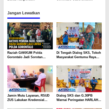
Pertanggungjawaban APBD
Program KKN-PPM
2025 di Paripurna ke-42
Jangan Lewatkan
Raziah GAKKUM Polda
Di Tengah Dialog SKS, Tokoh
Gorontalo Jadi Sorotan
Masyarakat Gentuma Raya
Aktivis, Dirlantas Pastikan
Desak KNPI Kawal Kasus
Evaluasi Petugas
Kematian Remaja yang Masih
Misteri
Jamin Mutu Layanan, RSUD
Dialog SKS dan G.30PB
ZUS Lakukan Kredensial
Warnai Peringatan HARLAH
Calon Staf Medis Spesialis
KNPI ke-53 di Gorut
Konservasi Gigi