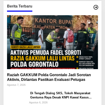
Berita Terbaru
Raziah GAKKUM Polda Gorontalo Jadi Sorotan
Aktivis, Dirlantas Pastikan Evaluasi Petugas
Agustus 7, 2026
Di Tengah Dialog SKS, Tokoh Masyarakat
Gentuma Raya Desak KNPI Kawal Kasus
Kematian Remaja yang Masih Misteri
Agustus 6, 2026