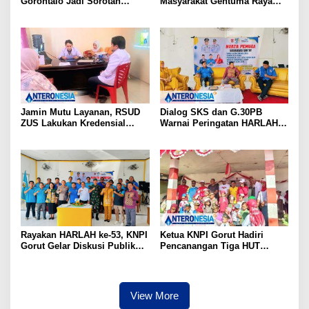
Gorontalo Jadi Sorotan
Masyarakat Gentuma Raya
Aktivis, Dirlantas Pastikan
Desak KNPI Kawal Kasus
Evaluasi Petugas
Kematian Remaja yang Masih
Misteri
Jamin Mutu Layanan, RSUD
Dialog SKS dan G.30PB
ZUS Lakukan Kredensial
Warnai Peringatan HARLAH
Calon Staf Medis Spesialis
KNPI ke-53 di Gorut
Konservasi Gigi
Rayakan HARLAH ke-53, KNPI
Ketua KNPI Gorut Hadiri
Gorut Gelar Diskusi Publik
Pencanangan Tiga HUT
Soal Program SKS dan
Sekaligus di Gentuma Raya:
G.30PB
RI ke-81, Pramuka ke-65, dan
Kecamatan ke-17
View More