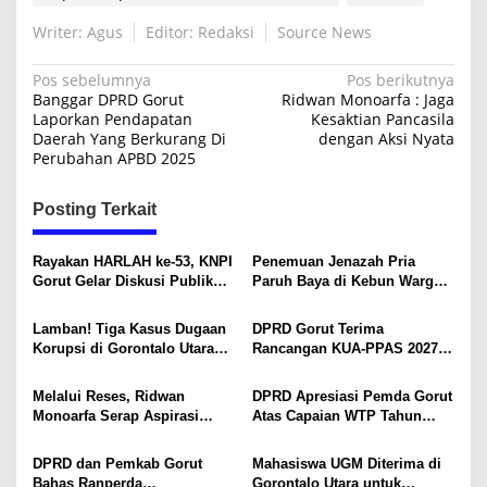
Writer: Agus
Editor: Redaksi
Source News
N
Pos sebelumnya
Pos berikutnya
Banggar DPRD Gorut
Ridwan Monoarfa : Jaga
a
Laporkan Pendapatan
Kesaktian Pancasila
Daerah Yang Berkurang Di
dengan Aksi Nyata
v
Perubahan APBD 2025
i
g
Posting Terkait
a
s
Rayakan HARLAH ke-53, KNPI
Penemuan Jenazah Pria
Gorut Gelar Diskusi Publik
Paruh Baya di Kebun Warga
i
Soal Program SKS dan
Gorontalo Utara
G.30PB
p
Lamban! Tiga Kasus Dugaan
DPRD Gorut Terima
Korupsi di Gorontalo Utara
Rancangan KUA-PPAS 2027,
o
Masih Mangkrak di Kejaksaan
Seluruh Fraksi Sepakat
s
Segera Bahas
Melalui Reses, Ridwan
DPRD Apresiasi Pemda Gorut
Monoarfa Serap Aspirasi
Atas Capaian WTP Tahun
Masyarakat Sumalata
Anggaran 2025, Hendra
Nurdin: Bukti Tata Kelola
DPRD dan Pemkab Gorut
Mahasiswa UGM Diterima di
Keuangan yang Akuntabel
Bahas Ranperda
Gorontalo Utara untuk