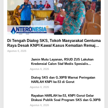
Di Tengah Dialog SKS, Tokoh Masyarakat Gentuma
Raya Desak KNPI Kawal Kasus Kematian Remaja
yang Masih Misteri
Agustus 6, 2026
Jamin Mutu Layanan, RSUD ZUS Lakukan
Kredensial Calon Staf Medis Spesialis
Konservasi Gigi
Agustus 6, 2026
Dialog SKS dan G.30PB Warnai Peringatan
HARLAH KNPI ke-53 di Gorut
Agustus 6, 2026
Rayakan HARLAH ke-53, KNPI Gorut Gelar
Diskusi Publik Soal Program SKS dan G.30PB
Agustus 6, 2026