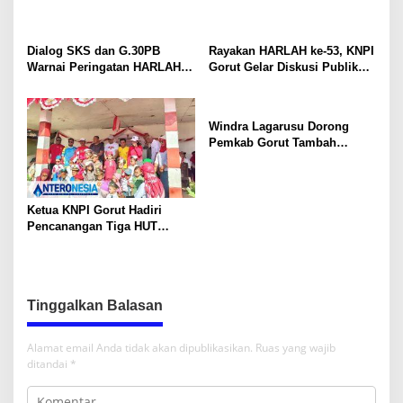
Desak KNPI Kawal Kasus
Kematian Remaja yang Masih
Misteri
Dialog SKS dan G.30PB
Rayakan HARLAH ke-53, KNPI
Warnai Peringatan HARLAH
Gorut Gelar Diskusi Publik
KNPI ke-53 di Gorut
Soal Program SKS dan
G.30PB
Windra Lagarusu Dorong
Pemkab Gorut Tambah
Penyertaan Modal di BSG:
Langkah Strategis Perkuat
Fiskal Daerah
Ketua KNPI Gorut Hadiri
Pencanangan Tiga HUT
Sekaligus di Gentuma Raya:
RI ke-81, Pramuka ke-65, dan
Kecamatan ke-17
Tinggalkan Balasan
Alamat email Anda tidak akan dipublikasikan.
Ruas yang wajib
ditandai
*