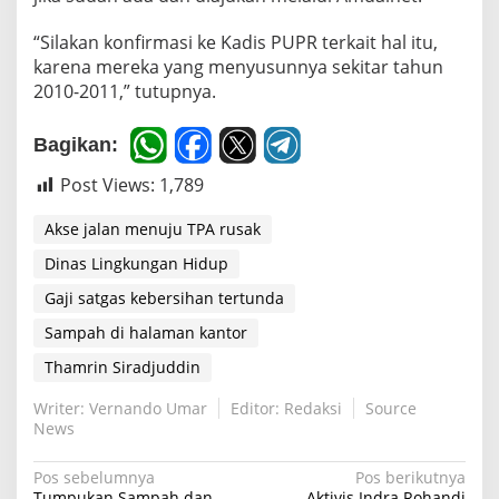
“Silakan konfirmasi ke Kadis PUPR terkait hal itu,
karena mereka yang menyusunnya sekitar tahun
2010-2011,” tutupnya.
Bagikan:
Post Views:
1,789
Akse jalan menuju TPA rusak
Dinas Lingkungan Hidup
Gaji satgas kebersihan tertunda
Sampah di halaman kantor
Thamrin Siradjuddin
Writer: Vernando Umar
Editor: Redaksi
Source
News
N
Pos sebelumnya
Pos berikutnya
Tumpukan Sampah dan
Aktivis Indra Rohandi