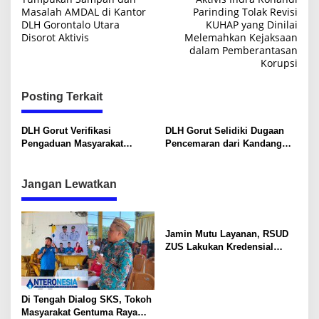
a
Masalah AMDAL di Kantor
Parinding Tolak Revisi
DLH Gorontalo Utara
KUHAP yang Dinilai
v
Disorot Aktivis
Melemahkan Kejaksaan
i
dalam Pemberantasan
Korupsi
g
a
Posting Terkait
s
i
DLH Gorut Verifikasi
DLH Gorut Selidiki Dugaan
Pengaduan Masyarakat
Pencemaran dari Kandang
p
Terkait Bau Menyengat
Ternak di Desa Pontolo
o
Kandang Ternak di Desa
Pontolo
Jangan Lewatkan
s
Jamin Mutu Layanan, RSUD
ZUS Lakukan Kredensial
Calon Staf Medis Spesialis
Konservasi Gigi
Di Tengah Dialog SKS, Tokoh
Masyarakat Gentuma Raya