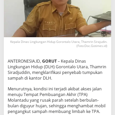
o
r
D
L
H
G
o
r
u
Kepala Dinas Lingkungan Hidup Gorontalo Utara, Thamrin Sirajudin.
t
(Foto:Doc.Gotimes.id)
,
T
h
ANTERONESIA.ID,
GORUT
– Kepala Dinas
a
Lingkungan Hidup (DLH) Gorontalo Utara, Thamrin
m
Siradjuddin, mengklarifikasi penyebab tumpukan
r
i
sampah di kantor DLH.
n
:
Menurutnya, kondisi ini terjadi akibat akses jalan
A
menuju Tempat Pembuangan Akhir (TPA)
k
Molantadu yang rusak parah setelah berbulan-
s
e
bulan diguyur hujan, sehingga menghambat mobil
s
pengangkut sampah membuang limbah ke TPA.
J