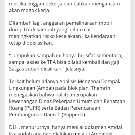
mereka enggan bekerja dan bahkan mengancam
a
akan mogok kerja.
s
K
e
Ditambah lagi, anggaran pemeliharaan mobil
b
dump truck sampah yang belum cair,
e
meningkatkan risiko kecelakaan jika kendaraan
r
tetap dioperasikan.
s
i
h
“Tumpukan sampah ini hanya bersifat sementara,
a
sampai akses ke TPA bisa dilalui kembali dan gaji
n
Satgas sudah dicairkan,” jelasnya.
T
e
r
Terkait belum adanya Analisis Mengenai Dampak
t
Lingkungan (Amdal) pada blok plan, Thamrin
u
menegaskan bahwa hal itu merupakan
n
kewenangan Dinas Pekerjaan Umum dan Penataan
d
Ruang (PUPR) serta Badan Perencanaan
a
Pembangunan Daerah (Bappeda).
DLH, menurutnya, hanya menilai dokumen Amdal
jika sudah ada dan diajukan melalui Amdalnet.