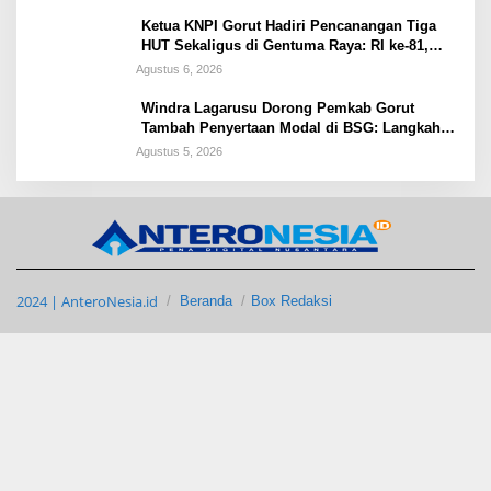
Ketua KNPI Gorut Hadiri Pencanangan Tiga
HUT Sekaligus di Gentuma Raya: RI ke-81,
Pramuka ke-65, dan Kecamatan ke-17
Agustus 6, 2026
Windra Lagarusu Dorong Pemkab Gorut
Tambah Penyertaan Modal di BSG: Langkah
Strategis Perkuat Fiskal Daerah
Agustus 5, 2026
2024 | AnteroNesia.id
Beranda
Box Redaksi