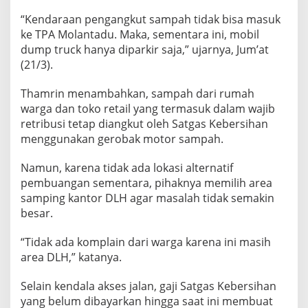
a
“Kendaraan pengangkut sampah tidak bisa masuk
l
ke TPA Molantadu. Maka, sementara ini, mobil
a
n
dump truck hanya diparkir saja,” ujarnya, Jum’at
k
(21/3).
e
T
Thamrin menambahkan, sampah dari rumah
P
warga dan toko retail yang termasuk dalam wajib
A
R
retribusi tetap diangkut oleh Satgas Kebersihan
u
menggunakan gerobak motor sampah.
s
a
Namun, karena tidak ada lokasi alternatif
k
pembuangan sementara, pihaknya memilih area
d
a
samping kantor DLH agar masalah tidak semakin
n
besar.
G
a
“Tidak ada komplain dari warga karena ini masih
j
area DLH,” katanya.
i
S
a
Selain kendala akses jalan, gaji Satgas Kebersihan
t
yang belum dibayarkan hingga saat ini membuat
g