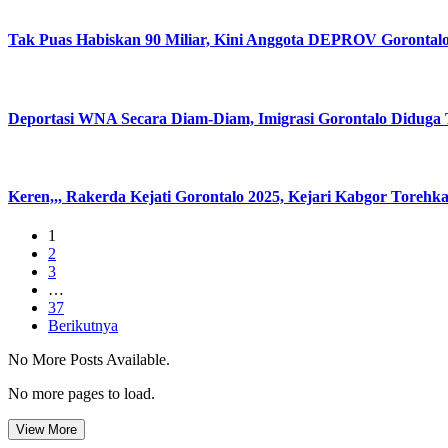
Tak Puas Habiskan 90 Miliar, Kini Anggota DEPROV Gorontalo 
Deportasi WNA Secara Diam-Diam, Imigrasi Gorontalo Diduga T
Keren,,, Rakerda Kejati Gorontalo 2025, Kejari Kabgor Torehka
1
2
3
…
37
Berikutnya
No More Posts Available.
No more pages to load.
View More