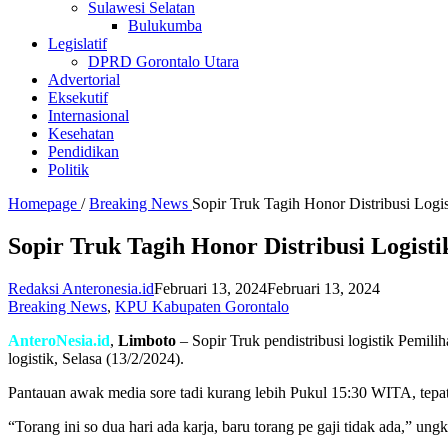
Sulawesi Selatan
Bulukumba
Legislatif
DPRD Gorontalo Utara
Advertorial
Eksekutif
Internasional
Kesehatan
Pendidikan
Politik
Homepage
/
Breaking News
Sopir Truk Tagih Honor Distribusi Lo
Sopir Truk Tagih Honor Distribusi Logi
Redaksi Anteronesia.id
Februari 13, 2024
Februari 13, 2024
Breaking News
,
KPU Kabupaten Gorontalo
AnteroNesia.id
,
Limboto
– Sopir Truk pendistribusi logistik Pemi
logistik, Selasa (13/2/2024).
Pantauan awak media sore tadi kurang lebih Pukul 15:30 WITA, tep
“Torang ini so dua hari ada karja, baru torang pe gaji tidak ada,” ung