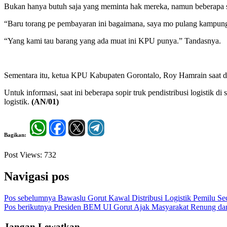
Bukan hanya butuh saja yang meminta hak mereka, namun beberapa s
“Baru torang pe pembayaran ini bagaimana, saya mo pulang kampung, K
“Yang kami tau barang yang ada muat ini KPU punya.” Tandasnya.
Sementara itu, ketua KPU Kabupaten Gorontalo, Roy Hamrain saat di
Untuk informasi, saat ini beberapa sopir truk pendistribusi logisti
logistik.
(AN/01)
Bagikan:
Post Views:
732
Navigasi pos
Pos sebelumnya
Bawaslu Gorut Kawal Distribusi Logistik Pemilu Se
Pos berikutnya
Presiden BEM UI Gorut Ajak Masyarakat Renung dan 
Jangan Lewatkan