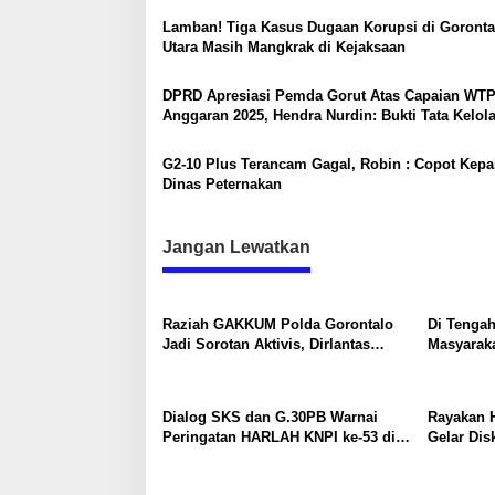
i
n
Lamban! Tiga Kasus Dugaan Korupsi di Goronta
U
p
Utara Masih Mangkrak di Kejaksaan
s
o
i
a
DPRD Apresiasi Pemda Gorut Atas Capaian WT
s
M
Anggaran 2025, Hendra Nurdin: Bukti Tata Kelol
u
Keuangan yang Akuntabel
d
G2-10 Plus Terancam Gagal, Robin : Copot Kepa
a
Dinas Peternakan
Jangan Lewatkan
Raziah GAKKUM Polda Gorontalo
Di Tengah
Jadi Sorotan Aktivis, Dirlantas
Masyarak
Pastikan Evaluasi Petugas
KNPI Kaw
Remaja ya
Dialog SKS dan G.30PB Warnai
Rayakan 
Peringatan HARLAH KNPI ke-53 di
Gelar Dis
Gorut
SKS dan 