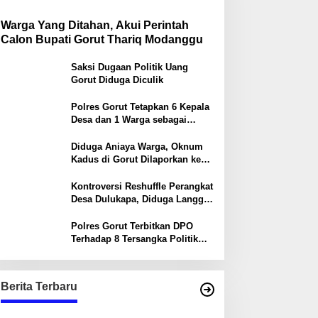
Warga Yang Ditahan, Akui Perintah
Calon Bupati Gorut Thariq Modanggu
Saksi Dugaan Politik Uang
Gorut Diduga Diculik
Polres Gorut Tetapkan 6 Kepala
Desa dan 1 Warga sebagai
Tersangka dalam Kasus Money
Politik PSU Pilkada Gorut
Diduga Aniaya Warga, Oknum
Kadus di Gorut Dilaporkan ke
Polisi
Kontroversi Reshuffle Perangkat
Desa Dulukapa, Diduga Langgar
Prosedur dan Abaikan Aturan
Polres Gorut Terbitkan DPO
Terhadap 8 Tersangka Politik
Uang, Enam Diantaranya Kepala
Desa
Berita Terbaru