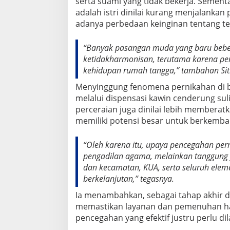
serta suami yang tidak bekerja. Sementa
n
adalah istri dinilai kurang menjalanka
g
adanya perbedaan keinginan tentang te
M
e
n
“Banyak pasangan muda yang baru beb
i
ketidakharmonisan, terutama karena pe
n
g
kehidupan rumah tangga,” tambahan Siti
k
Menyinggung fenomena pernikahan di 
a
t
melalui dispensasi kawin cenderung sul
d
perceraian juga dinilai lebih membera
i
memiliki potensi besar untuk berkemba
T
a
h
“Oleh karena itu, upaya pencegahan per
u
pengadilan agama, melainkan tanggung 
n
dan kecamatan, KUA, serta seluruh eleme
2
berkelanjutan,” tegasnya.
0
2
Ia menambahkan, sebagai tahap akhir 
5
memastikan layanan dan pemenuhan hak
,
pencegahan yang efektif justru perlu dil
M
a