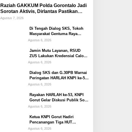
Raziah GAKKUM Polda Gorontalo Jadi
Sorotan Aktivis, Dirlantas Pastikan
Evaluasi Petugas
Agustus 7, 2026
Di Tengah Dialog SKS, Tokoh
Masyarakat Gentuma Raya
Desak KNPI Kawal Kasus
Agustus 6, 2026
Kematian Remaja yang Masih
Misteri
Jamin Mutu Layanan, RSUD
ZUS Lakukan Kredensial Calon
Staf Medis Spesialis Konservasi
Agustus 6, 2026
Gigi
Dialog SKS dan G.30PB Warnai
Peringatan HARLAH KNPI ke-53
di Gorut
Agustus 6, 2026
Rayakan HARLAH ke-53, KNPI
Gorut Gelar Diskusi Publik Soal
Program SKS dan G.30PB
Agustus 6, 2026
Ketua KNPI Gorut Hadiri
Pencanangan Tiga HUT
Sekaligus di Gentuma Raya: RI
Agustus 6, 2026