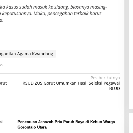
ika kasus sudah masuk ke sidang, biasanya masing-
n keputusannya. Maka, pencegahan terbaik harus
a.
ngadilan Agama Kwandang
ws
Pos berikutnya
orut
RSUD ZUS Gorut Umumkan Hasil Seleksi Pegawai
BLUD
si
Penemuan Jenazah Pria Paruh Baya di Kebun Warga
Gorontalo Utara