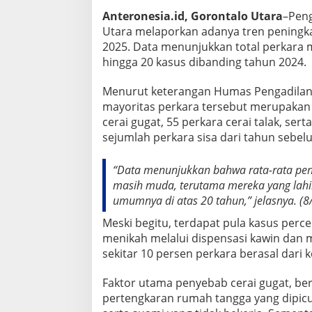
a
Anteronesia.id, Gorontalo Utara
–Pen
n
d
Utara melaporkan adanya tren peningk
i
2025. Data menunjukkan total perkara m
P
hingga 20 kasus dibanding tahun 2024.
e
n
Menurut keterangan Humas Pengadilan A
g
a
mayoritas perkara tersebut merupakan k
d
cerai gugat, 55 perkara cerai talak, ser
i
sejumlah perkara sisa dari tahun sebel
l
a
n
“Data menunjukkan bahwa rata-rata pen
A
masih muda, terutama mereka yang lahi
g
umumnya di atas 20 tahun,” jelasnya. (8
a
m
Meski begitu, terdapat pula kasus perc
a
menikah melalui dispensasi kawin dan m
K
sekitar 10 persen perkara berasal dari 
w
a
n
Faktor utama penyebab cerai gugat, ber
d
pertengkaran rumah tangga yang dipic
a