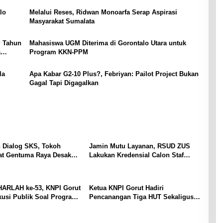
lo
Melalui Reses, Ridwan Monoarfa Serap Aspirasi
Masyarakat Sumalata
P Tahun
Mahasiswa UGM Diterima di Gorontalo Utara untuk
a
Program KKN-PPM
la
Apa Kabar G2-10 Plus?, Febriyan: Pailot Project Bukan
Gagal Tapi Digagalkan
 Dialog SKS, Tokoh
Jamin Mutu Layanan, RSUD ZUS
at Gentuma Raya Desak
Lakukan Kredensial Calon Staf
al Kasus Kematian
Medis Spesialis Konservasi Gigi
ng Masih Misteri
HARLAH ke-53, KNPI Gorut
Ketua KNPI Gorut Hadiri
kusi Publik Soal Program
Pencanangan Tiga HUT Sekaligus
G.30PB
di Gentuma Raya: RI ke-81,
Pramuka ke-65, dan Kecamatan ke-