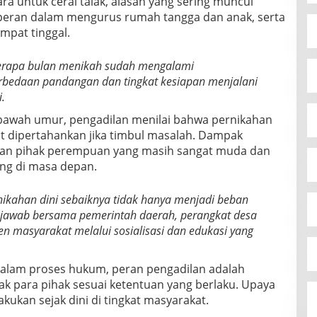
ra untuk cerai talak, alasan yang sering muncul
n peran dalam mengurus rumah tangga dan anak, serta
mpat tinggal.
erapa bulan menikah sudah mengalami
rbedaan pandangan dan tingkat kesiapan menjalani
.
bawah umur, pengadilan menilai bahwa pernikahan
it dipertahankan jika timbul masalah. Dampak
tkan pihak perempuan yang masih sangat muda dan
ng di masa depan.
nikahan dini sebaiknya tidak hanya menjadi beban
jawab bersama pemerintah daerah, perangkat desa
n masyarakat melalui sosialisasi dan edukasi yang
dalam proses hukum, peran pengadilan adalah
 para pihak sesuai ketentuan yang berlaku. Upaya
akukan sejak dini di tingkat masyarakat.