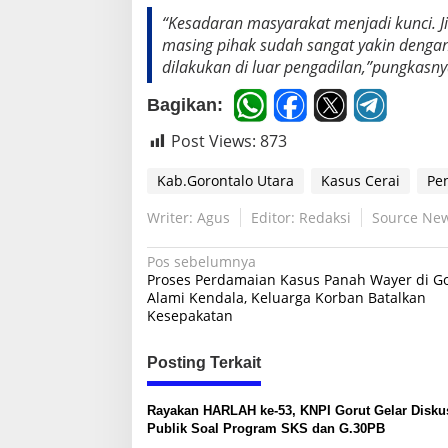
y
“Kesadaran masyarakat menjadi kunci. J
o
masing pihak sudah sangat yakin denga
r
i
dilakukan di luar pengadilan,”pungkasny
t
a
Bagikan:
s
B
Post Views:
873
e
r
Kab.Gorontalo Utara
Kasus Cerai
Pe
a
s
Writer: Agus
Editor: Redaksi
Source Ne
a
l
N
Pos sebelumnya
d
Proses Perdamaian Kasus Panah Wayer di G
a
a
Alami Kendala, Keluarga Korban Batalkan
r
Kesepakatan
i
v
P
i
a
Posting Terkait
s
g
a
a
n
Rayakan HARLAH ke-53, KNPI Gorut Gelar Disku
g
s
Publik Soal Program SKS dan G.30PB
a