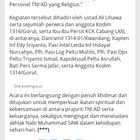
Personel TNI AD yang Religius.”
M
u
h
Kegiatan tersebut dihadiri oleh ustad Ali Lihawa
a
serta sejumlah perwira dan anggota Kodim
m
1314/Gorut, serta Ibu-Ibu Persit KCK Cabang LXXI,
m
di antaranya, Danramil 1314-01/Kwandang, Kapten
a
d
Inf Edy Sriyanto, Pasi Intel Letda Inf Hidayat
S
Nurcahyo, Plh. Pasi Log Peltu Muhlis, Plh. Pasi Ops
A
Peltu Triyanto Ismail, Kapoktuud Peltu Asrullah,
W
Bati Pers Serma Jafar, serta Anggota Kodim
d
i
1314/Gorut.
K
o
Dok.kodimgorut.
d
i
Acara ini berlangsung dengan penuh khidmat dan
m
ditujukan untuk memperkuat ikatan spiritual dan
1
kebersamaan di antara prajurit TNI AD serta
3
keluarganya, sekaligus mengingat dan meneladani
1
4
akhlak Nabi Muhammad SAW dalam kehidupan
G
sehari-hari.
(***)
o
r