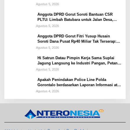
Agustus 5, 2026
Anggota DPRD Gorut Soroti Bantuan CSR
PLTU: Limbah Batubara untuk Jalan Desa,
Kesehatan Warga Terancam
Agustus 5, 2026
Anggota DPRD Gorut Fitri Yusup Husain
Soroti Dana Pusat Rp40 Miliar Tak Terserap:
Kita Tidak Punya Bank Data
Agustus 5, 2026
Hi Satrun Datau Pimpin Kerja Sama Suplai
Jagung Langsung ke Industri Pangan, Petani
Dapat Jaminan Pasar
Agustus 5, 2026
Apakah Penindakan Police Line Polda
Gorontalo berdasarkan Laporan Informasi atas
kematian RL atau karena PETI?
Agustus 4, 2026