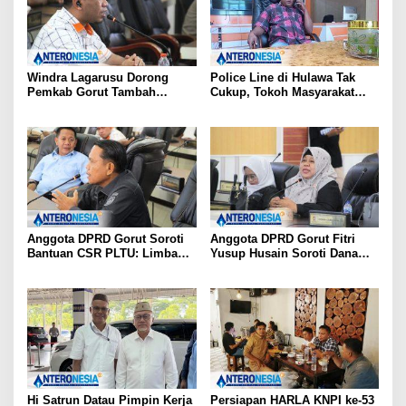
Windra Lagarusu Dorong
Police Line di Hulawa Tak
Pemkab Gorut Tambah
Cukup, Tokoh Masyarakat
Penyertaan Modal di BSG:
Minta Polda Usut Tuntas PETI
Langkah Strategis Perkuat
Fiskal Daerah
Anggota DPRD Gorut Soroti
Anggota DPRD Gorut Fitri
Bantuan CSR PLTU: Limbah
Yusup Husain Soroti Dana
Batubara untuk Jalan Desa,
Pusat Rp40 Miliar Tak
Kesehatan Warga Terancam
Terserap: Kita Tidak Punya
Bank Data
Hi Satrun Datau Pimpin Kerja
Persiapan HARLA KNPI ke-53