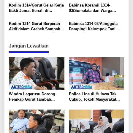
s
Botungobungo
Antusias Terlibat
Kodim 1314/Gorut Gelar Kerja
Babinsa Koramil 1314-
Bakti Jumat Bersih di
03/Sumalata dan Warga
Lingkungan Asrama dan
Gotong Royong Bangun
Tempat Ibadah
Jembatan Darurat di Desa
Kodim 1314 Gorut Berperan
Babinsa 1314-02/Atinggola
Kikia
Aktif dalam Grebek Sampah
Dampingi Kelompok Tani
untuk Lingkungan Bersih
Mekar dalam Panen Padi di
Desa Motomingo
Jangan Lewatkan
Windra Lagarusu Dorong
Police Line di Hulawa Tak
Pemkab Gorut Tambah
Cukup, Tokoh Masyarakat
Penyertaan Modal di BSG:
Minta Polda Usut Tuntas PETI
Langkah Strategis Perkuat
Fiskal Daerah