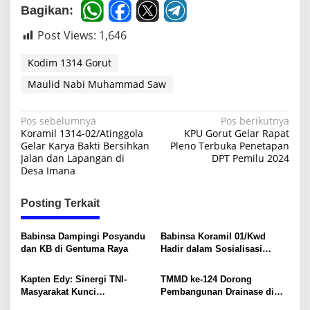
u
Bagikan:
t
Post Views:
1,646
Kodim 1314 Gorut
Maulid Nabi Muhammad Saw
N
Pos sebelumnya
Pos berikutnya
Koramil 1314-02/Atinggola
KPU Gorut Gelar Rapat
a
Gelar Karya Bakti Bersihkan
Pleno Terbuka Penetapan
Jalan dan Lapangan di
DPT Pemilu 2024
v
Desa Imana
i
g
Posting Terkait
a
s
Babinsa Dampingi Posyandu
Babinsa Koramil 01/Kwd
dan KB di Gentuma Raya
Hadir dalam Sosialisasi
i
Keamanan LPG 3 Kg, Perkuat
Komitmen Keselamatan
p
Kapten Edy: Sinergi TNI-
TMMD ke-124 Dorong
Warga
Masyarakat Kunci
Pembangunan Drainase di
o
Keberhasilan TMMD di
Desa Ombulodata, Warga