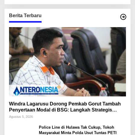
Kepala Desa
Berita Terbaru
Windra Lagarusu Dorong Pemkab Gorut Tambah
Penyertaan Modal di BSG: Langkah Strategis
Perkuat Fiskal Daerah
Agustus 5, 2026
Police Line di Hulawa Tak Cukup, Tokoh
Masyarakat Minta Polda Usut Tuntas PETI