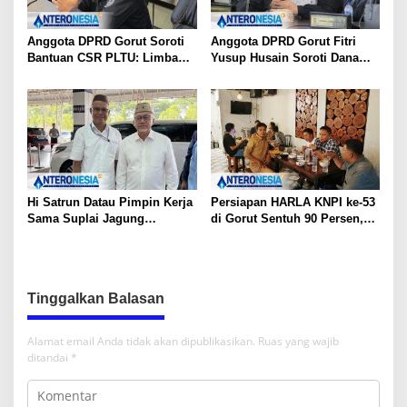
Anggota DPRD Gorut Soroti
Anggota DPRD Gorut Fitri
Bantuan CSR PLTU: Limbah
Yusup Husain Soroti Dana
Batubara untuk Jalan Desa,
Pusat Rp40 Miliar Tak
Kesehatan Warga Terancam
Terserap: Kita Tidak Punya
Bank Data
Hi Satrun Datau Pimpin Kerja
Persiapan HARLA KNPI ke-53
Sama Suplai Jagung
di Gorut Sentuh 90 Persen,
Langsung ke Industri
Panitia Fokus Finalisasi
Pangan, Petani Dapat
Jaminan Pasar
Tinggalkan Balasan
Alamat email Anda tidak akan dipublikasikan.
Ruas yang wajib
ditandai
*