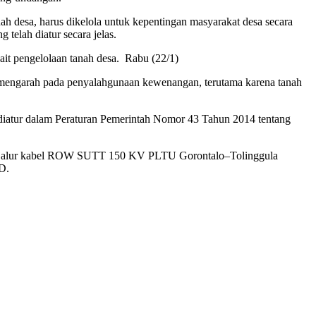
h desa, harus dikelola untuk kepentingan masyarakat desa secara
telah diatur secara jelas.
t pengelolaan tanah desa. Rabu (22/1)
ini mengarah pada penyalahgunaan kewenangan, terutama karena tanah
 diatur dalam Peraturan Pemerintah Nomor 43 Tahun 2014 tentang
ui jalur kabel ROW SUTT 150 KV PLTU Gorontalo–Tolinggula
D.