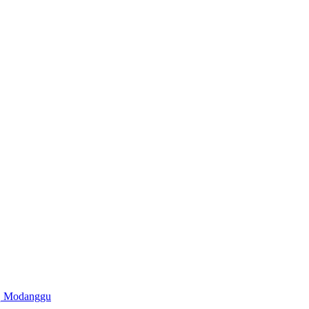
iq Modanggu
rsangka dalam Kasus Money Politik PSU Pilkada Gorut
olisi
gar Prosedur dan Abaikan Aturan
ng, Enam Diantaranya Kepala Desa