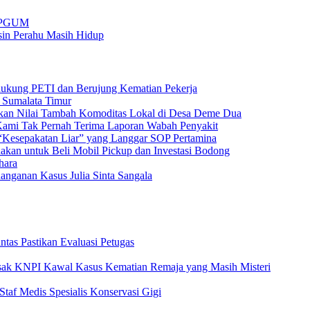
 APGUM
sin Perahu Masih Hidup
ukung PETI dan Berujung Kematian Pekerja
 Sumalata Timur
an Nilai Tambah Komoditas Lokal di Desa Deme Dua
mi Tak Pernah Terima Laporan Wabah Penyakit
 “Kesepakatan Liar” yang Langgar SOP Pertamina
kan untuk Beli Mobil Pickup dan Investasi Bodong
hara
anganan Kasus Julia Sinta Sangala
tas Pastikan Evaluasi Petugas
ak KNPI Kawal Kasus Kematian Remaja yang Masih Misteri
af Medis Spesialis Konservasi Gigi