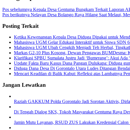
Pos sebelumnya
Kepala Desa Gentuma Bungkam Terkait Laporan
Pos berikutnya
Nelayan Desa Bolango Raya Hilang Saat Melaut, Me
Posting Terkait
Ketika Kewenangan Kepala Desa Diduga Dipakai untuk Mend
Mahasiswa UGM Gelar Edukasi Interaktif untuk Siswa SDN 6
Mahasiswa UGM Ubah Cengkih Menjadi Teh Herbal, Tingkatk
Markas G2-10 Plus Kosong, Dewan Pengawas BUMDesma: Ka
Klarifikasi SPBU Sumalata Justru Jadi ‘Bumerang’: Akui Ada
Update Fakta Baru Kasus Dana Pangan Dulukapa: Diduga guna
Diduga Dana Desa Di Gorontalo Utara Ludes Ditangan Benda
Mencari Keadilan di Balik Kabut: Refleksi atas Lambatnya Pen
Jangan Lewatkan
Raziah GAKKUM Polda Gorontalo Jadi Sorotan Aktivis, Dirlan
Di Tengah Dialog SKS, Tokoh Masyarakat Gentuma Raya Des
Jamin Mutu Layanan, RSUD ZUS Lakukan Kredensial Calon St