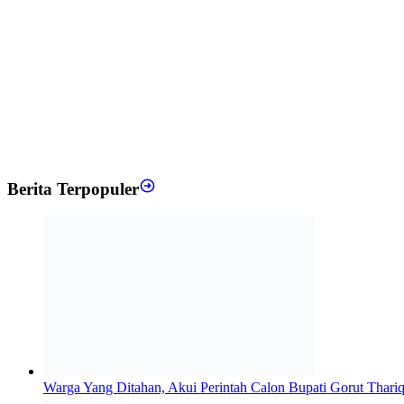
Berita Terpopuler
Warga Yang Ditahan, Akui Perintah Calon Bupati Gorut Thar
Saksi Dugaan Politik Uang Gorut Diduga Diculik
Polres Gorut Tetapkan 6 Kepala Desa dan 1 Warga sebagai Te
Diduga Aniaya Warga, Oknum Kadus di Gorut Dilaporkan ke P
Kontroversi Reshuffle Perangkat Desa Dulukapa, Diduga Lang
Polres Gorut Terbitkan DPO Terhadap 8 Tersangka Politik Ua