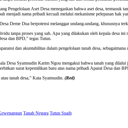
ang Pengelolaan Aset Desa menegaskan bahwa aset desa, termasuk tana
ubah menjadi nama pribadi kecuali melalui mekanisme pelepasan hak yang 
esa Deme Dua berpotensi melanggar undang-undang, khususnya terkai
individu tanpa proses yang sah. Apa yang dilakukan oleh kepala desa 
t Desa dan BPD,” tegas Tutun.
aransi dan akuntabilitas dalam pengelolaan tanah desa, sebagaimana
epala Desa Syamsudin Karim Ngou mengakui bahwa tanah yang dilal
nerbitkan surat kepemilikan baru atas nama pribadi Aparat Desa dan BP
a atau tanah desa,” Kata Syamsudin.
(Red)
 Kewenangan
Tanah Negara
Tutun Suaib