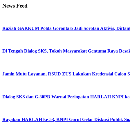
News Feed
Raziah GAKKUM Polda Gorontalo Jadi Sorotan Aktivis, Dirlanta
Di Tengah Dialog SKS, Tokoh Masyarakat Gentuma Raya Desa
Jamin Mutu Layanan, RSUD ZUS Lakukan Kredensial Calon Staf
Dialog SKS dan G.30PB Warnai Peringatan HARLAH KNPI ke-
Rayakan HARLAH ke-53, KNPI Gorut Gelar Diskusi Publik So