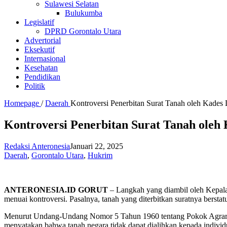
Sulawesi Selatan
Bulukumba
Legislatif
DPRD Gorontalo Utara
Advertorial
Eksekutif
Internasional
Kesehatan
Pendidikan
Politik
Homepage
/
Daerah
Kontroversi Penerbitan Surat Tanah oleh Kad
Kontroversi Penerbitan Surat Tanah ol
Redaksi Anteronesia
Januari 22, 2025
Daerah
,
Gorontalo Utara
,
Hukrim
ANTERONESIA.ID GORUT
– Langkah yang diambil oleh Kepal
menuai kontroversi. Pasalnya, tanah yang diterbitkan suratnya berstatu
Menurut Undang-Undang Nomor 5 Tahun 1960 tentang Pokok Agraria 
menyatakan bahwa tanah negara tidak dapat dialihkan kepada indivi