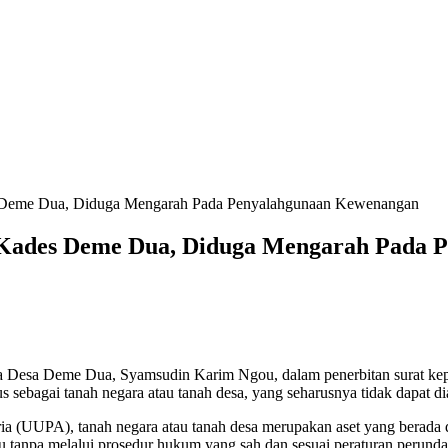
es Deme Dua, Diduga Mengarah Pada Penyalahgunaan Kewenangan
eh Kades Deme Dua, Diduga Mengarah Pada
a Desa Deme Dua, Syamsudin Karim Ngou, dalam penerbitan surat k
s sebagai tanah negara atau tanah desa, yang seharusnya tidak dapat dia
(UUPA), tanah negara atau tanah desa merupakan aset yang berada 
du tanpa melalui prosedur hukum yang sah dan sesuai peraturan perun