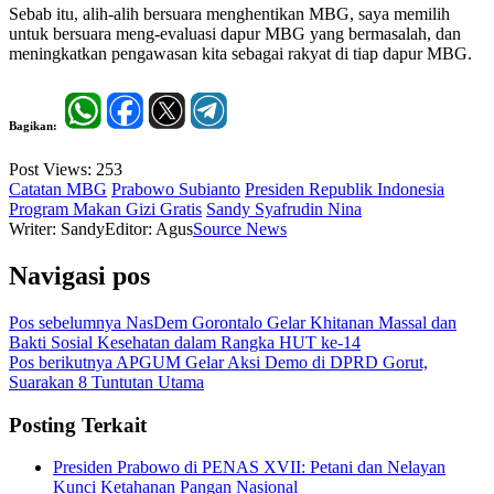
Sebab itu, alih-alih bersuara menghentikan MBG, saya memilih
untuk bersuara meng-evaluasi dapur MBG yang bermasalah, dan
meningkatkan pengawasan kita sebagai rakyat di tiap dapur MBG.
Bagikan:
Post Views:
253
Catatan MBG
Prabowo Subianto
Presiden Republik Indonesia
Program Makan Gizi Gratis
Sandy Syafrudin Nina
Writer: Sandy
Editor: Agus
Source News
Navigasi pos
Pos sebelumnya
NasDem Gorontalo Gelar Khitanan Massal dan
Bakti Sosial Kesehatan dalam Rangka HUT ke-14
Pos berikutnya
APGUM Gelar Aksi Demo di DPRD Gorut,
Suarakan 8 Tuntutan Utama
Posting Terkait
Presiden Prabowo di PENAS XVII: Petani dan Nelayan
Kunci Ketahanan Pangan Nasional