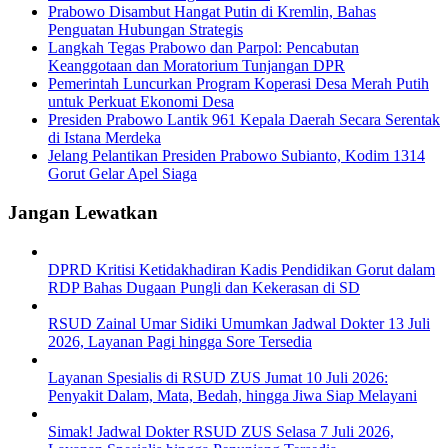
Prabowo Disambut Hangat Putin di Kremlin, Bahas
Penguatan Hubungan Strategis
Langkah Tegas Prabowo dan Parpol: Pencabutan
Keanggotaan dan Moratorium Tunjangan DPR
Pemerintah Luncurkan Program Koperasi Desa Merah Putih
untuk Perkuat Ekonomi Desa
Presiden Prabowo Lantik 961 Kepala Daerah Secara Serentak
di Istana Merdeka
Jelang Pelantikan Presiden Prabowo Subianto, Kodim 1314
Gorut Gelar Apel Siaga
Jangan Lewatkan
DPRD Kritisi Ketidakhadiran Kadis Pendidikan Gorut dalam
RDP Bahas Dugaan Pungli dan Kekerasan di SD
RSUD Zainal Umar Sidiki Umumkan Jadwal Dokter 13 Juli
2026, Layanan Pagi hingga Sore Tersedia
Layanan Spesialis di RSUD ZUS Jumat 10 Juli 2026:
Penyakit Dalam, Mata, Bedah, hingga Jiwa Siap Melayani
Simak! Jadwal Dokter RSUD ZUS Selasa 7 Juli 2026,