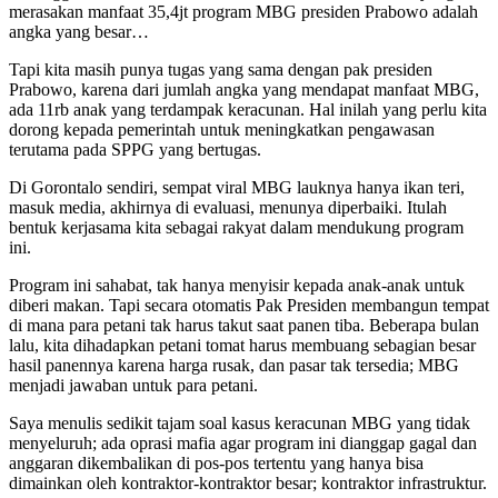
merasakan manfaat 35,4jt program MBG presiden Prabowo adalah
angka yang besar…
Tapi kita masih punya tugas yang sama dengan pak presiden
Prabowo, karena dari jumlah angka yang mendapat manfaat MBG,
ada 11rb anak yang terdampak keracunan. Hal inilah yang perlu kita
dorong kepada pemerintah untuk meningkatkan pengawasan
terutama pada SPPG yang bertugas.
Di Gorontalo sendiri, sempat viral MBG lauknya hanya ikan teri,
masuk media, akhirnya di evaluasi, menunya diperbaiki. Itulah
bentuk kerjasama kita sebagai rakyat dalam mendukung program
ini.
Program ini sahabat, tak hanya menyisir kepada anak-anak untuk
diberi makan. Tapi secara otomatis Pak Presiden membangun tempat
di mana para petani tak harus takut saat panen tiba. Beberapa bulan
lalu, kita dihadapkan petani tomat harus membuang sebagian besar
hasil panennya karena harga rusak, dan pasar tak tersedia; MBG
menjadi jawaban untuk para petani.
Saya menulis sedikit tajam soal kasus keracunan MBG yang tidak
menyeluruh; ada oprasi mafia agar program ini dianggap gagal dan
anggaran dikembalikan di pos-pos tertentu yang hanya bisa
dimainkan oleh kontraktor-kontraktor besar; kontraktor infrastruktur.