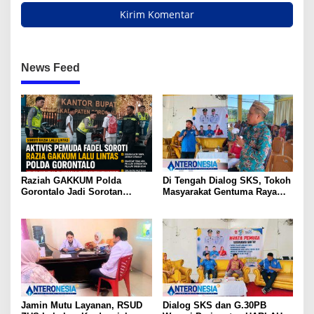
News Feed
Raziah GAKKUM Polda
Di Tengah Dialog SKS, Tokoh
Gorontalo Jadi Sorotan
Masyarakat Gentuma Raya
Aktivis, Dirlantas Pastikan
Desak KNPI Kawal Kasus
Evaluasi Petugas
Kematian Remaja yang Masih
Misteri
Jamin Mutu Layanan, RSUD
Dialog SKS dan G.30PB