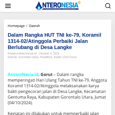
L
e
w
a
t
i
Homepage
/
Daerah
D
k
a
e
Dalam Rangka HUT TNI ke-79, Koramil
l
k
a
1314-02/Atinggola Perbaiki Jalan
o
m
Berlubang di Desa Langke
n
R
t
a
Redaksi Anteronesia.id
Oktober 4, 2024
e
Daerah
,
Gorontalo Utara
,
Headlines
,
Kodim 1314 Gorut
n
n
g
k
a
AnteroNesia.id
,
Gorut
– Dalam rangka
H
memperingati Hari Ulang Tahun TNI ke-79, Anggota
U
Koramil 1314-02/Atinggola melaksanakan karya
T
T
bakti pengecoran jalan di Desa Langke, Kecamatan
N
Gentuma Raya, Kabupaten Gorontalo Utara, Jumat
I
(04/10/2024).
k
e
Kegiatan ini dilakukan untuk memperbaiki jalan
-