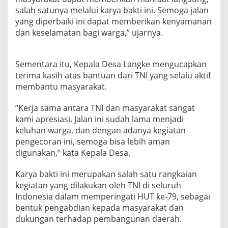
l
salah satunya melalui karya bakti ini. Semoga jalan
a
yang diperbaiki ini dapat memberikan kenyamanan
P
dan keselamatan bagi warga,” ujarnya.
e
r
b
a
Sementara itu, Kepala Desa Langke mengucapkan
i
terima kasih atas bantuan dari TNI yang selalu aktif
k
membantu masyarakat.
i
J
“Kerja sama antara TNI dan masyarakat sangat
a
l
kami apresiasi. Jalan ini sudah lama menjadi
a
keluhan warga, dan dengan adanya kegiatan
n
pengecoran ini, semoga bisa lebih aman
B
digunakan,” kata Kepala Desa.
e
r
l
Karya bakti ini merupakan salah satu rangkaian
u
kegiatan yang dilakukan oleh TNI di seluruh
b
Indonesia dalam memperingati HUT ke-79, sebagai
a
bentuk pengabdian kepada masyarakat dan
n
dukungan terhadap pembangunan daerah.
g
d