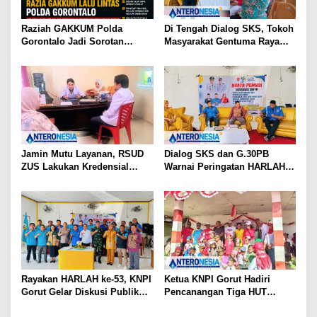
Raziah GAKKUM Polda
Di Tengah Dialog SKS, Tokoh
Gorontalo Jadi Sorotan
Masyarakat Gentuma Raya
Aktivis, Dirlantas Pastikan
Desak KNPI Kawal Kasus
Evaluasi Petugas
Kematian Remaja yang Masih
Misteri
Jamin Mutu Layanan, RSUD
Dialog SKS dan G.30PB
ZUS Lakukan Kredensial
Warnai Peringatan HARLAH
Calon Staf Medis Spesialis
KNPI ke-53 di Gorut
Konservasi Gigi
Rayakan HARLAH ke-53, KNPI
Ketua KNPI Gorut Hadiri
Gorut Gelar Diskusi Publik
Pencanangan Tiga HUT
Soal Program SKS dan
Sekaligus di Gentuma Raya: