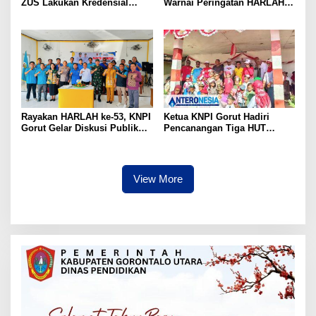
ZUS Lakukan Kredensial
Warnai Peringatan HARLAH
Calon Staf Medis Spesialis
KNPI ke-53 di Gorut
Konservasi Gigi
Rayakan HARLAH ke-53, KNPI
Ketua KNPI Gorut Hadiri
Gorut Gelar Diskusi Publik
Pencanangan Tiga HUT
Soal Program SKS dan
Sekaligus di Gentuma Raya:
G.30PB
RI ke-81, Pramuka ke-65, dan
Kecamatan ke-17
View More