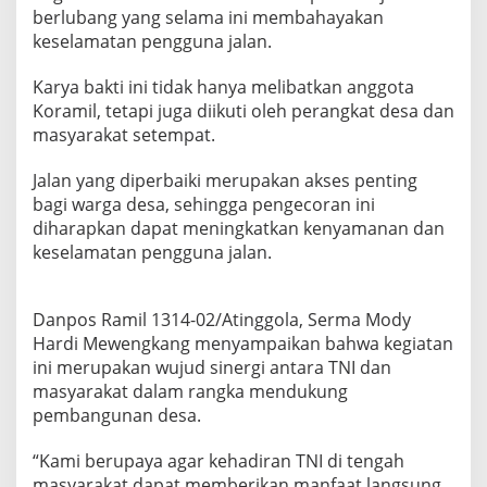
7
berlubang yang selama ini membahayakan
9
keselamatan pengguna jalan.
,
K
Karya bakti ini tidak hanya melibatkan anggota
o
Koramil, tetapi juga diikuti oleh perangkat desa dan
r
a
masyarakat setempat.
m
i
Jalan yang diperbaiki merupakan akses penting
l
bagi warga desa, sehingga pengecoran ini
1
diharapkan dapat meningkatkan kenyamanan dan
3
1
keselamatan pengguna jalan.
4
-
0
Danpos Ramil 1314-02/Atinggola, Serma Mody
2
Hardi Mewengkang menyampaikan bahwa kegiatan
/
ini merupakan wujud sinergi antara TNI dan
A
t
masyarakat dalam rangka mendukung
i
pembangunan desa.
n
g
“Kami berupaya agar kehadiran TNI di tengah
g
masyarakat dapat memberikan manfaat langsung,
o