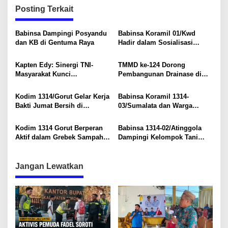
Posting Terkait
a
s
Babinsa Dampingi Posyandu
Babinsa Koramil 01/Kwd
i
dan KB di Gentuma Raya
Hadir dalam Sosialisasi
Keamanan LPG 3 Kg, Perkuat
p
Komitmen Keselamatan
Kapten Edy: Sinergi TNI-
TMMD ke-124 Dorong
o
Warga
Masyarakat Kunci
Pembangunan Drainase di
s
Keberhasilan TMMD di
Desa Ombulodata, Warga
Botungobungo
Antusias Terlibat
Kodim 1314/Gorut Gelar Kerja
Babinsa Koramil 1314-
Bakti Jumat Bersih di
03/Sumalata dan Warga
Lingkungan Asrama dan
Gotong Royong Bangun
Tempat Ibadah
Jembatan Darurat di Desa
Kodim 1314 Gorut Berperan
Babinsa 1314-02/Atinggola
Kikia
Aktif dalam Grebek Sampah
Dampingi Kelompok Tani
untuk Lingkungan Bersih
Mekar dalam Panen Padi di
Desa Motomingo
Jangan Lewatkan