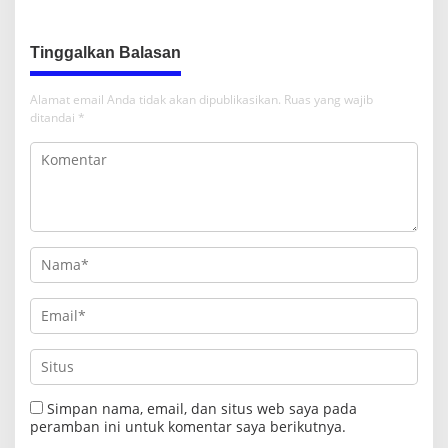
G.30PB
RI ke-81, Pramuka ke-65, dan
Kecamatan ke-17
Tinggalkan Balasan
Alamat email Anda tidak akan dipublikasikan.
Ruas yang wajib
ditandai
*
Simpan nama, email, dan situs web saya pada
peramban ini untuk komentar saya berikutnya.