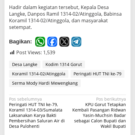
i
Hadir dalam kegiatan tersebut, Kepala Desa
D
Langke, Danpos Ramil 1314-02/Atinggola, Babinsa
e
Koramil 1314-02/Atinggola, dan masyarakat
s
setempat.
a
L
a
Bagikan:
n
g
Post Views:
1,539
k
e
Desa Langke
Kodim 1314 Gorut
Koramil 1314-02/Atinggola
Peringati HUT TNI ke-79
Serma Mody Hardi Mewengkang
N
Pos sebelumnya
Pos berikutnya
Peringati HUT TNI ke-79,
KPU Gorut Tetapkan
a
Koramil 1314-03/Sumalata
Kembali Pasangan Ridwan
Laksanakan Karya Bakti
Yasin-Muchsin Badar
v
Pembersihan Saluran Air di
sebagai Calon Bupati dan
i
Desa Pulohenti
Wakil Bupati
g