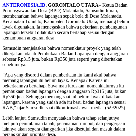
ANTERONESIA.ID
, GORONTALO UTARA
– Ketua Badan
Permusyawaratan Desa (BPD) Molantadu, Samsudin Imran,
membenarkan bahwa lapangan sepak bola di Desa Molantadu,
Kecamatan Tomilito, Kabupaten Gorontalo Utara, memang belum
layak digunakan. Ia menegaskan bahwa pekerjaan pembangunan
lapangan tersebut dilakukan secara bertahap sesuai dengan
kemampuan anggaran desa.
Samsudin menjelaskan bahwa nomenklatur proyek yang telah
dikerjakan adalah Pembukaan Badan Lapangan dengan anggaran
sebesar Rp315 juta, bukan Rp350 juta seperti yang diberitakan
sebelumnya.
“Apa yang disoroti dalam pemberitaan itu kami akui bahwa
memang lapangan itu belum layak. Kenapa? Karena ini
pekerjaannya bertahap. Saya mau luruskan, nomenklaturnya itu
pembukaan badan lapangan dengan anggaran Rp315 juta, bukan
Rp350 juta. Sehingga memang saat ini belum layak dikatakan
lapangan, karena yang sudah ada itu baru badan lapangan sesuai
RAB,” ujar Samsudin saat dikonfirmasi awak media. (5/9/2025).
Lebih lanjut, Samsudin menyatakan bahwa tahap selanjutnya
meliputi penimbunan tanah, penanaman rumput, dan pengerjaan
lainnya akan segera dianggarkan jika disetujui dan masuk dalam
perangkingan prioritas desa.