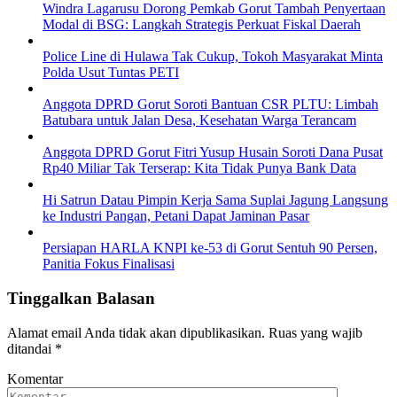
Windra Lagarusu Dorong Pemkab Gorut Tambah Penyertaan
Modal di BSG: Langkah Strategis Perkuat Fiskal Daerah
Police Line di Hulawa Tak Cukup, Tokoh Masyarakat Minta
Polda Usut Tuntas PETI
Anggota DPRD Gorut Soroti Bantuan CSR PLTU: Limbah
Batubara untuk Jalan Desa, Kesehatan Warga Terancam
Anggota DPRD Gorut Fitri Yusup Husain Soroti Dana Pusat
Rp40 Miliar Tak Terserap: Kita Tidak Punya Bank Data
Hi Satrun Datau Pimpin Kerja Sama Suplai Jagung Langsung
ke Industri Pangan, Petani Dapat Jaminan Pasar
Persiapan HARLA KNPI ke-53 di Gorut Sentuh 90 Persen,
Panitia Fokus Finalisasi
Tinggalkan Balasan
Alamat email Anda tidak akan dipublikasikan.
Ruas yang wajib
ditandai
*
Komentar