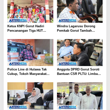
Ketua KNPI Gorut Hadiri
Windra Lagarusu Dorong
Pencanangan Tiga HUT
Pemkab Gorut Tambah
Sekaligus di Gentuma Raya:
Penyertaan Modal di BSG:
RI ke-81, Pramuka ke-65, dan
Langkah Strategis Perkuat
Kecamatan ke-17
Fiskal Daerah
Police Line di Hulawa Tak
Anggota DPRD Gorut Soroti
Cukup, Tokoh Masyarakat
Bantuan CSR PLTU: Limbah
Minta Polda Usut Tuntas PETI
Batubara untuk Jalan Desa,
Kesehatan Warga Terancam