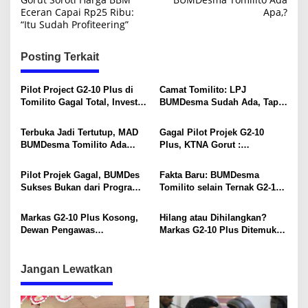
Eceran Capai Rp25 Ribu:
Apa,?
v
“Itu Sudah Profiteering”
i
g
Posting Terkait
a
s
Pilot Project G2-10 Plus di
Camat Tomilito: LPJ
Tomilito Gagal Total, Investor
BUMDesma Sudah Ada, Tapi
i
dan Pesaham Terancam
Masih Perlu Penyesuaian
Buntung
dengan Tata kelola Keuangan
p
Terbuka Jadi Tertutup, MAD
Gagal Pilot Projek G2-10
BUMDes
BUMDesma Tomilito Ada
Plus, KTNA Gorut :
o
Apa,?
Kegagalan Bagian Dari Risiko
s
Usaha Peternakan
Pilot Projek Gagal, BUMDes
Fakta Baru: BUMDesma
Sukses Bukan dari Program
Tomilito selain Ternak G2-10
G2-10 Plus,?
Plus, Juga Kelola Modal Rp.
50 Juta dari 10 Desa se-
Markas G2-10 Plus Kosong,
Hilang atau Dihilangkan?
Tomilito
Dewan Pengawas
Markas G2-10 Plus Ditemukan
BUMDesma: Kami Tak Pernah
Kosong
Terima Laporan Wabah
Penyakit
Jangan Lewatkan