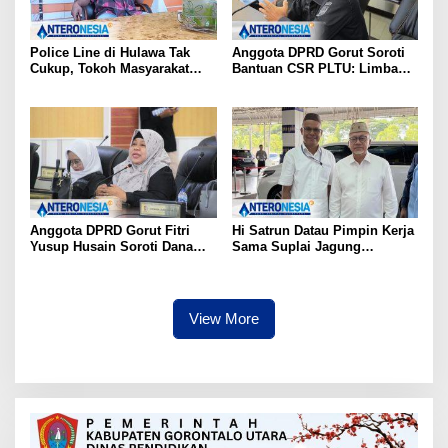
Police Line di Hulawa Tak
Anggota DPRD Gorut Soroti
Cukup, Tokoh Masyarakat
Bantuan CSR PLTU: Limbah
Minta Polda Usut Tuntas PETI
Batubara untuk Jalan Desa,
Kesehatan Warga Terancam
Anggota DPRD Gorut Fitri
Hi Satrun Datau Pimpin Kerja
Yusup Husain Soroti Dana
Sama Suplai Jagung
Pusat Rp40 Miliar Tak
Langsung ke Industri
Terserap: Kita Tidak Punya
Pangan, Petani Dapat
Bank Data
Jaminan Pasar
View More