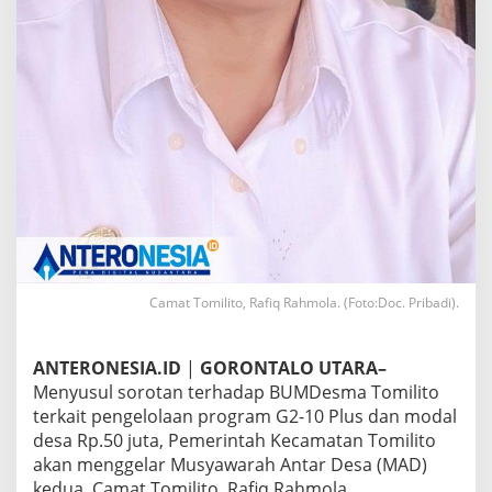
l
a
r
M
A
D
Camat Tomilito, Rafiq Rahmola. (Foto:Doc. Pribadi).
ANTERONESIA.ID
|
GORONTALO UTARA–
Menyusul sorotan terhadap BUMDesma Tomilito
terkait pengelolaan program G2-10 Plus dan modal
desa Rp.50 juta, Pemerintah Kecamatan Tomilito
akan menggelar Musyawarah Antar Desa (MAD)
kedua. Camat Tomilito, Rafiq Rahmola,