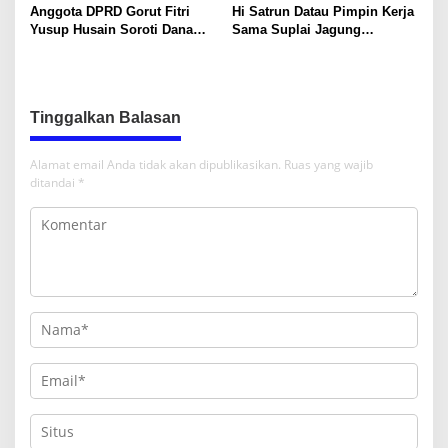
Anggota DPRD Gorut Fitri
Hi Satrun Datau Pimpin Kerja
Yusup Husain Soroti Dana
Sama Suplai Jagung
Pusat Rp40 Miliar Tak
Langsung ke Industri
Terserap: Kita Tidak Punya
Pangan, Petani Dapat
Bank Data
Jaminan Pasar
Tinggalkan Balasan
Alamat email Anda tidak akan dipublikasikan.
Ruas yang wajib
ditandai
*