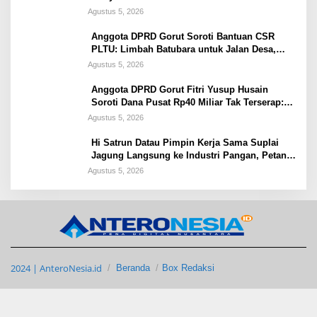
Agustus 5, 2026
Anggota DPRD Gorut Soroti Bantuan CSR
PLTU: Limbah Batubara untuk Jalan Desa,
Kesehatan Warga Terancam
Agustus 5, 2026
Anggota DPRD Gorut Fitri Yusup Husain
Soroti Dana Pusat Rp40 Miliar Tak Terserap:
Kita Tidak Punya Bank Data
Agustus 5, 2026
Hi Satrun Datau Pimpin Kerja Sama Suplai
Jagung Langsung ke Industri Pangan, Petani
Dapat Jaminan Pasar
Agustus 5, 2026
2024 | AnteroNesia.id
Beranda
Box Redaksi