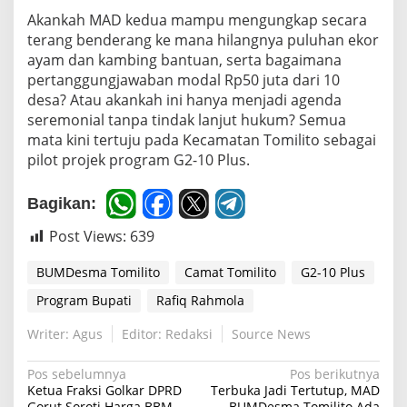
Akankah MAD kedua mampu mengungkap secara
terang benderang ke mana hilangnya puluhan ekor
ayam dan kambing bantuan, serta bagaimana
pertanggungjawaban modal Rp50 juta dari 10
desa? Atau akankah ini hanya menjadi agenda
seremonial tanpa tindak lanjut hukum? Semua
mata kini tertuju pada Kecamatan Tomilito sebagai
pilot projek program G2-10 Plus.
Bagikan:
Post Views:
639
BUMDesma Tomilito
Camat Tomilito
G2-10 Plus
Program Bupati
Rafiq Rahmola
Writer: Agus
Editor: Redaksi
Source News
N
Pos sebelumnya
Pos berikutnya
Ketua Fraksi Golkar DPRD
Terbuka Jadi Tertutup, MAD
a
Gorut Soroti Harga BBM
BUMDesma Tomilito Ada