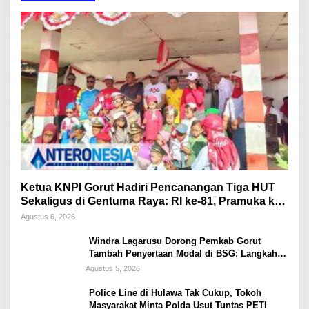
Ketua KNPI Gorut Hadiri Pencanangan Tiga HUT
Sekaligus di Gentuma Raya: RI ke-81, Pramuka ke-
65, dan Kecamatan ke-17
Agustus 6, 2026
Windra Lagarusu Dorong Pemkab Gorut
Tambah Penyertaan Modal di BSG: Langkah
Strategis Perkuat Fiskal Daerah
Agustus 5, 2026
Police Line di Hulawa Tak Cukup, Tokoh
Masyarakat Minta Polda Usut Tuntas PETI