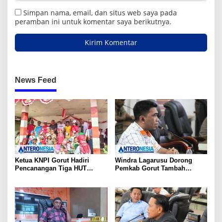
Simpan nama, email, dan situs web saya pada
peramban ini untuk komentar saya berikutnya.
News Feed
Ketua KNPI Gorut Hadiri
Windra Lagarusu Dorong
Pencanangan Tiga HUT
Pemkab Gorut Tambah
Sekaligus di Gentuma Raya:
Penyertaan Modal di BSG:
RI ke-81, Pramuka ke-65, dan
Langkah Strategis Perkuat
Kecamatan ke-17
Fiskal Daerah