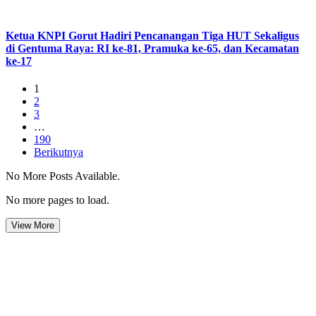
Ketua KNPI Gorut Hadiri Pencanangan Tiga HUT Sekaligus
di Gentuma Raya: RI ke-81, Pramuka ke-65, dan Kecamatan
ke-17
1
2
3
…
190
Berikutnya
No More Posts Available.
No more pages to load.
View More