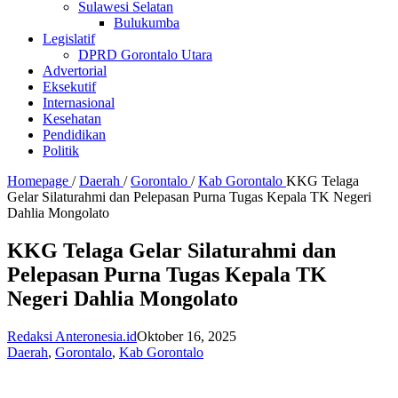
Sulawesi Selatan
Bulukumba
Legislatif
DPRD Gorontalo Utara
Advertorial
Eksekutif
Internasional
Kesehatan
Pendidikan
Politik
Homepage
/
Daerah
/
Gorontalo
/
Kab Gorontalo
KKG Telaga
Gelar Silaturahmi dan Pelepasan Purna Tugas Kepala TK Negeri
Dahlia Mongolato
KKG Telaga Gelar Silaturahmi dan
Pelepasan Purna Tugas Kepala TK
Negeri Dahlia Mongolato
Redaksi Anteronesia.id
Oktober 16, 2025
Daerah
,
Gorontalo
,
Kab Gorontalo