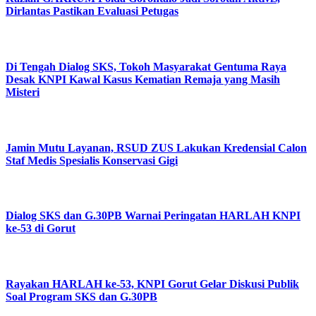
Dirlantas Pastikan Evaluasi Petugas
Di Tengah Dialog SKS, Tokoh Masyarakat Gentuma Raya
Desak KNPI Kawal Kasus Kematian Remaja yang Masih
Misteri
Jamin Mutu Layanan, RSUD ZUS Lakukan Kredensial Calon
Staf Medis Spesialis Konservasi Gigi
Dialog SKS dan G.30PB Warnai Peringatan HARLAH KNPI
ke-53 di Gorut
Rayakan HARLAH ke-53, KNPI Gorut Gelar Diskusi Publik
Soal Program SKS dan G.30PB