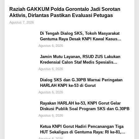
Raziah GAKKUM Polda Gorontalo Jadi Sorotan
Aktivis, Dirlantas Pastikan Evaluasi Petugas
Agustus 7, 2026
Di Tengah Dialog SKS, Tokoh Masyarakat
Gentuma Raya Desak KNPI Kawal Kasus
Kematian Remaja yang Masih Misteri
Agustus 6, 2026
Jamin Mutu Layanan, RSUD ZUS Lakukan
Kredensial Calon Staf Medis Spesialis
Konservasi Gigi
Agustus 6, 2026
Dialog SKS dan G.30PB Warnai Peringatan
HARLAH KNPI ke-53 di Gorut
Agustus 6, 2026
Rayakan HARLAH ke-53, KNPI Gorut Gelar
Diskusi Publik Soal Program SKS dan G.30PB
Agustus 6, 2026
Ketua KNPI Gorut Hadiri Pencanangan Tiga
HUT Sekaligus di Gentuma Raya: RI ke-81,
Pramuka ke-65, dan Kecamatan ke-17
Agustus 6, 2026