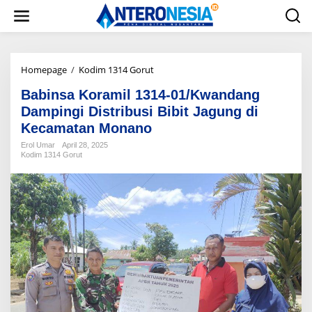
L
e
w
a
t
i
Homepage
/
Kodim 1314 Gorut
B
k
a
e
Babinsa Koramil 1314-01/Kwandang
b
k
i
Dampingi Distribusi Bibit Jagung di
o
n
Kecamatan Monano
n
s
t
a
Erol Umar
April 28, 2025
e
Kodim 1314 Gorut
K
n
o
r
a
m
i
l
1
3
1
4
-
0