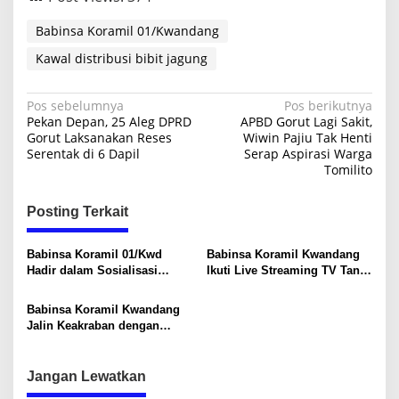
M
o
Babinsa Koramil 01/Kwandang
n
Kawal distribusi bibit jagung
a
n
o
N
Pos sebelumnya
Pos berikutnya
Pekan Depan, 25 Aleg DPRD
APBD Gorut Lagi Sakit,
a
Gorut Laksanakan Reses
Wiwin Pajiu Tak Henti
Serentak di 6 Dapil
Serap Aspirasi Warga
v
Tomilito
i
g
Posting Terkait
a
s
Babinsa Koramil 01/Kwd
Babinsa Koramil Kwandang
Hadir dalam Sosialisasi
Ikuti Live Streaming TV Tani
i
Keamanan LPG 3 Kg, Perkuat
dari Kementerian Pertanian di
Komitmen Keselamatan
Desa Bulalo
p
Babinsa Koramil Kwandang
Warga
Jalin Keakraban dengan
o
Warga Lewat Komsos di Desa
s
Zuriati
Jangan Lewatkan