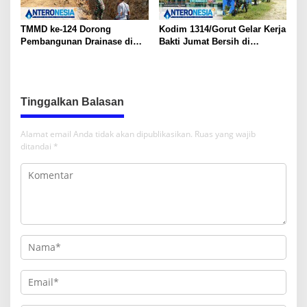
TMMD ke-124 Dorong
Kodim 1314/Gorut Gelar Kerja
Pembangunan Drainase di
Bakti Jumat Bersih di
Desa Ombulodata, Warga
Lingkungan Asrama dan
Antusias Terlibat
Tempat Ibadah
Tinggalkan Balasan
Alamat email Anda tidak akan dipublikasikan.
Ruas yang wajib
ditandai
*