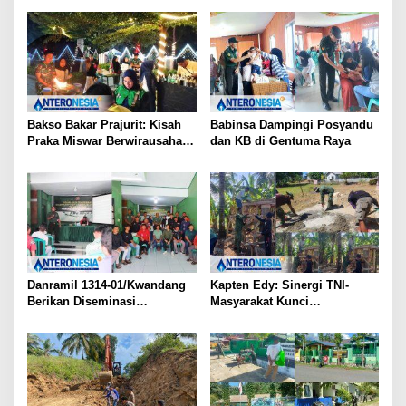
Bakso Bakar Prajurit: Kisah
Babinsa Dampingi Posyandu
Praka Miswar Berwirausaha
dan KB di Gentuma Raya
di Trotoar Gorut
Danramil 1314-01/Kwandang
Kapten Edy: Sinergi TNI-
Berikan Diseminasi
Masyarakat Kunci
Komponen Cadangan kepada
Keberhasilan TMMD di
Karang Taruna Desa Titidu
Botungobungo