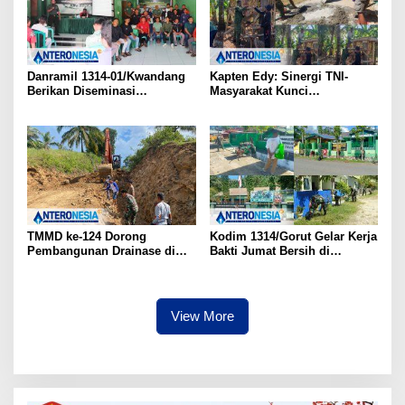
Danramil 1314-01/Kwandang
Kapten Edy: Sinergi TNI-
Berikan Diseminasi
Masyarakat Kunci
Komponen Cadangan kepada
Keberhasilan TMMD di
Karang Taruna Desa Titidu
Botungobungo
TMMD ke-124 Dorong
Kodim 1314/Gorut Gelar Kerja
Pembangunan Drainase di
Bakti Jumat Bersih di
Desa Ombulodata, Warga
Lingkungan Asrama dan
Antusias Terlibat
Tempat Ibadah
View More