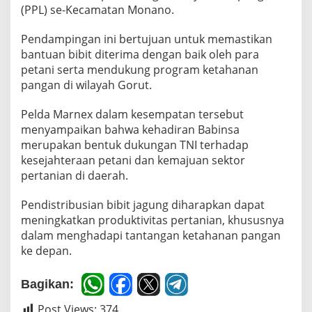
(PPL) se-Kecamatan Monano.
u
s
i
Pendampingan ini bertujuan untuk memastikan
B
bantuan bibit diterima dengan baik oleh para
i
petani serta mendukung program ketahanan
b
pangan di wilayah Gorut.
i
t
J
Pelda Marnex dalam kesempatan tersebut
a
menyampaikan bahwa kehadiran Babinsa
g
merupakan bentuk dukungan TNI terhadap
u
kesejahteraan petani dan kemajuan sektor
n
g
pertanian di daerah.
d
i
Pendistribusian bibit jagung diharapkan dapat
K
meningkatkan produktivitas pertanian, khususnya
e
dalam menghadapi tantangan ketahanan pangan
c
a
ke depan.
m
a
Bagikan:
t
a
Post Views:
374
n