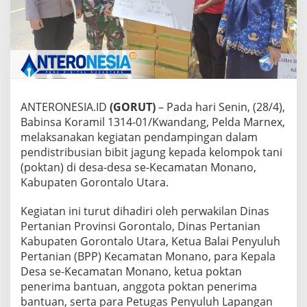
1
/
K
w
a
n
d
a
ANTERONESIA.ID
(GORUT)
– Pada hari Senin, (28/4),
n
g
Babinsa Koramil 1314-01/Kwandang, Pelda Marnex,
D
melaksanakan kegiatan pendampingan dalam
a
pendistribusian bibit jagung kepada kelompok tani
m
(poktan) di desa-desa se-Kecamatan Monano,
p
Kabupaten Gorontalo Utara.
i
n
g
Kegiatan ini turut dihadiri oleh perwakilan Dinas
i
Pertanian Provinsi Gorontalo, Dinas Pertanian
D
Kabupaten Gorontalo Utara, Ketua Balai Penyuluh
i
Pertanian (BPP) Kecamatan Monano, para Kepala
s
t
Desa se-Kecamatan Monano, ketua poktan
r
penerima bantuan, anggota poktan penerima
i
bantuan, serta para Petugas Penyuluh Lapangan
b