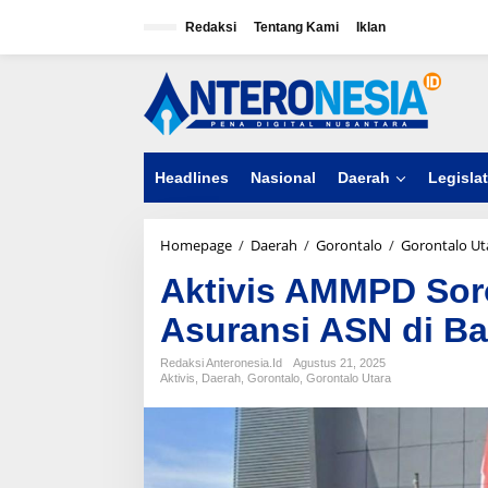
L
e
Redaksi
Tentang Kami
Iklan
w
a
t
i
k
e
k
Headlines
Nasional
Daerah
Legislat
o
n
t
e
Homepage
/
Daerah
/
Gorontalo
/
Gorontalo Ut
n
Aktivis AMMPD Soro
Asuransi ASN di B
Redaksi Anteronesia.id
Agustus 21, 2025
Aktivis
,
Daerah
,
Gorontalo
,
Gorontalo Utara