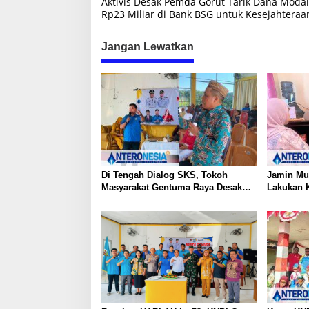
Aktivis Desak Pemda Gorut Tarik Dana Modal
a
Rp23 Miliar di Bank BSG untuk Kesejahtera
v
i
Jangan Lewatkan
g
a
s
i
p
o
Di Tengah Dialog SKS, Tokoh
Jamin Mu
s
Masyarakat Gentuma Raya Desak
Lakukan K
KNPI Kawal Kasus Kematian
Medis Spe
Remaja yang Masih Misteri