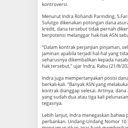
kontroversi.
Menurut Indra Rohandi Parinding, S.Fa
Sulutgo dikenakan potongan dana asura
kredit, dana tersebut tidak pernah dike
berpotensi melanggar hak-hak ASN seba
“Dalam kontrak perjanjian pinjaman, se
jaminan apabila terjadi hal-hal yang ti
seharusnya dikembalikan kepada nasab
hak tersebut,” ujar Indra, Rabu (21/8/20
Indra juga mempertanyakan posisi dana
berkali-kali. “Banyak ASN yang melakuk
kontrak dianggap selesai. Artinya, dan
yang sudah dua atau tiga kali pelunasa
tegasnya.
Lebih lanjut, Indra menegaskan bahwa 
perbankan. Undang-Undang Nomor 10 Ta
mengamanatkan agar bank memberikan i