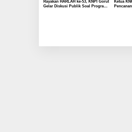
Rayakan HARLAH ke-53, KNPI Gorut
Ketua KNP
Gelar Diskusi Publik Soal Program
Pencanan
SKS dan G.30PB
di Gentum
Pramuka k
17