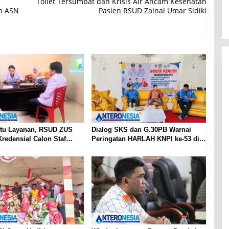
Toilet Tersumbat dan Krisis Air Ancam Kesehatan
an ASN
Pasien RSUD Zainal Umar Sidiki
tu Layanan, RSUD ZUS
Dialog SKS dan G.30PB Warnai
redensial Calon Staf
Peringatan HARLAH KNPI ke-53 di
sialis Konservasi Gigi
Gorut