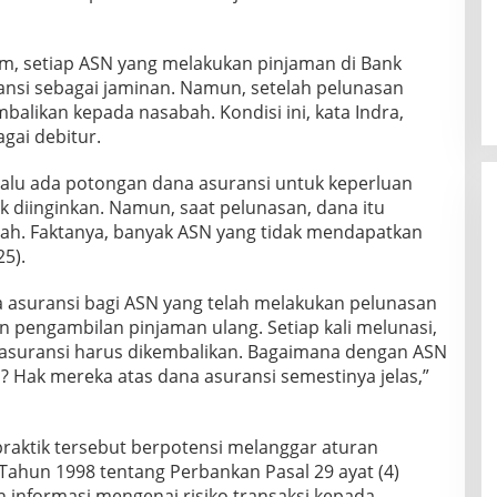
a
n
s
rm, setiap ASN yang melakukan pinjaman di Bank
i
nsi sebagai jaminan. Namun, setelah pelunasan
A
mbalikan kepada nasabah. Kondisi ini, kata Indra,
S
gai debitur.
N
d
i
lalu ada potongan dana asuransi untuk keperluan
B
dak diinginkan. Namun, saat pelunasan, dana itu
a
ah. Faktanya, banyak ASN yang tidak mendapatkan
n
25).
k
S
u
 asuransi bagi ASN yang telah melakukan pelunasan
l
an pengambilan pinjaman ulang. Setiap kali melunasi,
u
a asuransi harus dikembalikan. Bagaimana dengan ASN
t
n? Hak mereka atas dana asuransi semestinya jelas,”
G
o
G
o
praktik tersebut berpotensi melanggar aturan
r
hun 1998 tentang Perbankan Pasal 29 ayat (4)
u
nformasi mengenai risiko transaksi kepada
t