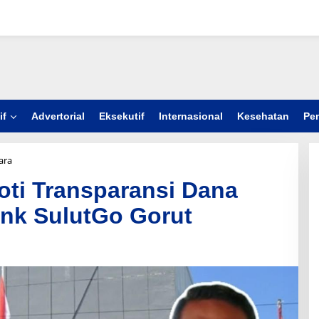
if
Advertorial
Eksekutif
Internasional
Kesehatan
Pe
ara
A
k
ti Transparansi Dana
t
i
ank SulutGo Gorut
v
i
s
A
M
M
P
D
S