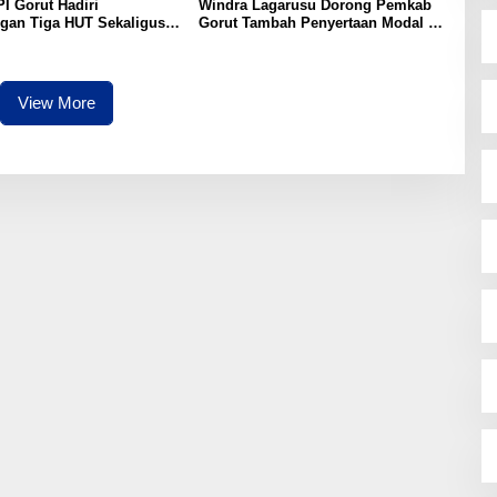
I Gorut Hadiri
Windra Lagarusu Dorong Pemkab
gan Tiga HUT Sekaligus
Gorut Tambah Penyertaan Modal di
a Raya: RI ke-81,
BSG: Langkah Strategis Perkuat
e-65, dan Kecamatan ke-
Fiskal Daerah
View More