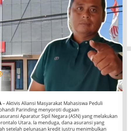
o
r
o
t
i
T
r
a
n
s
p
a
r
a
n
s
i
D
a
A
– Aktivis Aliansi Masyarakat Mahasiswa Peduli
n
a
ohandi Parinding menyoroti dugaan
A
asuransi Aparatur Sipil Negara (ASN) yang melakukan
s
ontalo Utara. Ia menduga, dana asuransi yang
u
h setelah pelunasan kredit justru menimbulkan
r