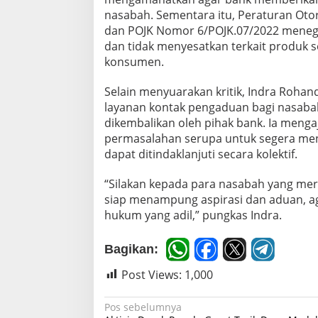
nasabah. Sementara itu, Peraturan Oto
dan POJK Nomor 6/POJK.07/2022 menegas
dan tidak menyesatkan terkait produk 
konsumen.
Selain menyuarakan kritik, Indra Roh
layanan kontak pengaduan bagi nasaba
dikembalikan oleh pihak bank. Ia meng
permasalahan serupa untuk segera me
dapat ditindaklanjuti secara kolektif.
“Silakan kepada para nasabah yang me
siap menampung aspirasi dan aduan, ag
hukum yang adil,” pungkas Indra.
Bagikan:
Post Views:
1,000
N
Pos sebelumnya