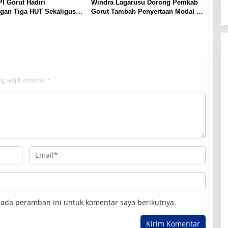
I Gorut Hadiri
Windra Lagarusu Dorong Pemkab
gan Tiga HUT Sekaligus
Gorut Tambah Penyertaan Modal di
a Raya: RI ke-81,
BSG: Langkah Strategis Perkuat
e-65, dan Kecamatan ke-
Fiskal Daerah
g wajib ditandai
*
pada peramban ini untuk komentar saya berikutnya.