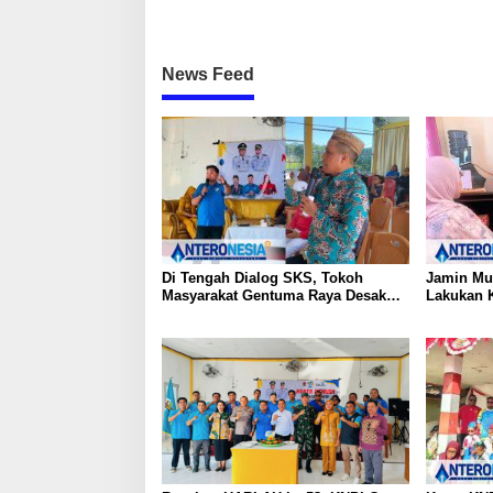
News Feed
Di Tengah Dialog SKS, Tokoh
Jamin Mu
Masyarakat Gentuma Raya Desak
Lakukan K
KNPI Kawal Kasus Kematian
Medis Spe
Remaja yang Masih Misteri