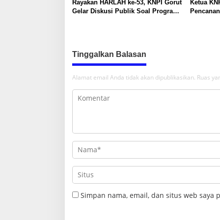
Rayakan HARLAH ke-53, KNPI Gorut
Ketua KNP
Gelar Diskusi Publik Soal Program
Pencanan
SKS dan G.30PB
di Gentum
Pramuka k
17
Tinggalkan Balasan
Alamat email Anda tidak akan dipublikasikan.
Ruas yan
Simpan nama, email, dan situs web saya 