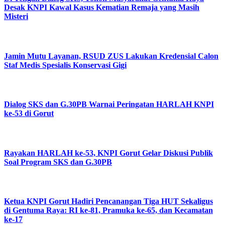
Desak KNPI Kawal Kasus Kematian Remaja yang Masih
Misteri
Jamin Mutu Layanan, RSUD ZUS Lakukan Kredensial Calon
Staf Medis Spesialis Konservasi Gigi
Dialog SKS dan G.30PB Warnai Peringatan HARLAH KNPI
ke-53 di Gorut
Rayakan HARLAH ke-53, KNPI Gorut Gelar Diskusi Publik
Soal Program SKS dan G.30PB
Ketua KNPI Gorut Hadiri Pencanangan Tiga HUT Sekaligus
di Gentuma Raya: RI ke-81, Pramuka ke-65, dan Kecamatan
ke-17