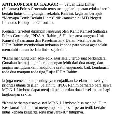
ANTERONESIA.ID, KABGOR
— Satuan Lalu Lintas
(Satlantas) Polres Gorontalo terus menggelar kegiatan edukasi tertib
berlalu lintas di lingkungan sekolah. Kali ini, kegiatan bertajuk
“Menyapa Tertib Berlalu Lintas” dilaksanakan di MTs Negeri 1
Limboto, Kabupaten Gorontalo.
Kegiatan tersebut dipimpin langsung oleh Kanit Kamsel Satlantas
Polres Gorontalo, IPDA A. Rahim, S.H., bersama anggota Unit
Kamsel (Keamanan dan Keselamatan). Dalam kesempatan itu,
IPDA Rahim memberikan imbauan kepada para siswa agar selalu
mematuhi aturan berlalu lintas sejak dini.
“Kami mengingatkan adik-adik agar selalu tertib saat berkendara.
Gunakan helm, jangan berboncengan lebih dari dua orang, dan
jangan menggunakan handphone saat mengemudi, baik kendaraan
roda dua maupun roda tiga,” ujar IPDA Rahim.
Ia juga menekankan pentingnya menjadikan keselamatan sebagai
prioritas utama di jalan. Selain itu, IPDA Rahim berharap para siswa
MTsN 1 Limboto dapat menjadi pelopor dan duta keselamatan bagi
lingkungan sekitar.
“Kami berharap siswa-siswi MTsN 1 Limboto bisa menjadi Duta
Keselamatan dan turut menyampaikan pesan-pesan tertib berlalu
lintas kepada keluarga serta masyarakat,” tutupnya.