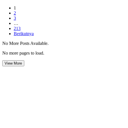
1
2
3
…
213
Berikutnya
No More Posts Available.
No more pages to load.
View More