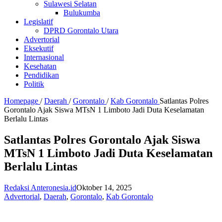
Sulawesi Selatan
Bulukumba
Legislatif
DPRD Gorontalo Utara
Advertorial
Eksekutif
Internasional
Kesehatan
Pendidikan
Politik
Homepage
/
Daerah
/
Gorontalo
/
Kab Gorontalo
Satlantas Polres
Gorontalo Ajak Siswa MTsN 1 Limboto Jadi Duta Keselamatan
Berlalu Lintas
Satlantas Polres Gorontalo Ajak Siswa
MTsN 1 Limboto Jadi Duta Keselamatan
Berlalu Lintas
Redaksi Anteronesia.id
Oktober 14, 2025
Advertorial
,
Daerah
,
Gorontalo
,
Kab Gorontalo