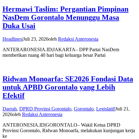
Hermawi Taslim: Pergantian Pimpinan
NasDem Gorontalo Menunggu Masa
Duka Usai
Headlines
|
Juli 23, 2026
oleh
Redaksi Anteronesia
ANTERARONESIA.ID|JAKARTA– DPP Partai NasDem
memberikan ruang 40 hari bagi keluarga besar Partai
Ridwan Monoarfa: SE2026 Fondasi Data
untuk APBD Gorontalo yang Lebih
Efektif
Daerah
,
DPRD Provinsi Gorontalo
,
Gorontalo
,
Legislatif
|
Juli 21,
2026
oleh
Redaksi Anteronesia
ANTERONESIA.ID|GORONTALO– Wakil Ketua DPRD
Provinsi Gorontalo, Ridwan Monoarfa, melakukan kunjungan kerja
ke