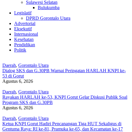
Sulawesi Selatan
Bulukumba
Legislatif
DPRD Gorontalo Utara
Advertorial
Eksekutif
Internasional
Kesehatan
Pendidikan
Politik
Daerah
,
Gorontalo Utara
Dialog SKS dan G.30PB Warnai Peringatan HARLAH KNPI ke-
53 di Gorut
Agustus 6, 2026
Daerah
,
Gorontalo Utara
Rayakan HARLAH ke-53, KNPI Gorut Gelar Diskusi Publik Soal
Program SKS dan G.30PB
Agustus 6, 2026
Daerah
,
Gorontalo Utara
Ketua KNPI Gorut Hadiri Pencanangan Tiga HUT Sekaligus di
Gentuma Raya: RI ke-81, Pramuka ke-65, dan Kecamatan ke-17