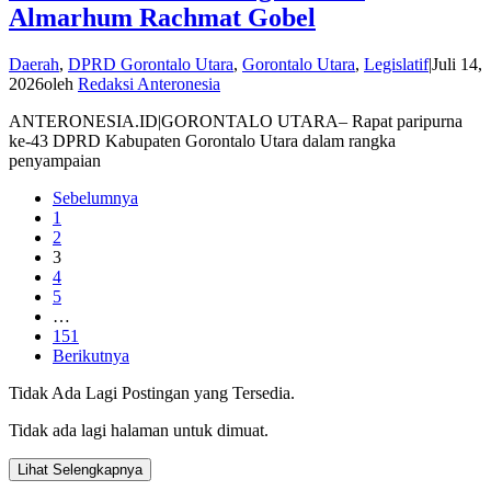
Almarhum Rachmat Gobel
Daerah
,
DPRD Gorontalo Utara
,
Gorontalo Utara
,
Legislatif
|
Juli 14,
2026
oleh
Redaksi Anteronesia
ANTERONESIA.ID|GORONTALO UTARA– Rapat paripurna
ke-43 DPRD Kabupaten Gorontalo Utara dalam rangka
penyampaian
Sebelumnya
1
2
3
4
5
…
151
Berikutnya
Tidak Ada Lagi Postingan yang Tersedia.
Tidak ada lagi halaman untuk dimuat.
Lihat Selengkapnya