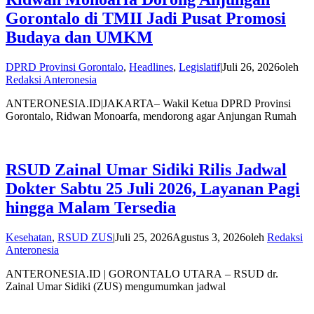
Gorontalo di TMII Jadi Pusat Promosi
Budaya dan UMKM
DPRD Provinsi Gorontalo
,
Headlines
,
Legislatif
|
Juli 26, 2026
oleh
Redaksi Anteronesia
ANTERONESIA.ID|JAKARTA– Wakil Ketua DPRD Provinsi
Gorontalo, Ridwan Monoarfa, mendorong agar Anjungan Rumah
RSUD Zainal Umar Sidiki Rilis Jadwal
Dokter Sabtu 25 Juli 2026, Layanan Pagi
hingga Malam Tersedia
Kesehatan
,
RSUD ZUS
|
Juli 25, 2026
Agustus 3, 2026
oleh
Redaksi
Anteronesia
ANTERONESIA.ID | GORONTALO UTARA – RSUD dr.
Zainal Umar Sidiki (ZUS) mengumumkan jadwal