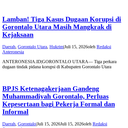
Lamban! Tiga Kasus Dugaan Korupsi di
Gorontalo Utara Masih Mangkrak di
Kejaksaan
Daerah
,
Gorontalo Utara
,
Hukrim
|
Juli 15, 2026
oleh
Redaksi
Anteronesia
ANTERONESIA.ID|GORONTALO UTARA— Tiga perkara
dugaan tindak pidana korupsi di Kabupaten Gorontalo Utara
BPJS Ketenagakerjaan Gandeng
Muhammadiyah Gorontalo, Perluas
Kepesertaan bagi Pekerja Formal dan
Informal
Daerah
,
Gorontalo
|
Juli 15, 2026
Juli 15, 2026
oleh
Redaksi