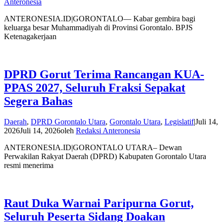
Anteronesia
ANTERONESIA.ID|GORONTALO— Kabar gembira bagi
keluarga besar Muhammadiyah di Provinsi Gorontalo. BPJS
Ketenagakerjaan
DPRD Gorut Terima Rancangan KUA-
PPAS 2027, Seluruh Fraksi Sepakat
Segera Bahas
Daerah
,
DPRD Gorontalo Utara
,
Gorontalo Utara
,
Legislatif
|
Juli 14,
2026
Juli 14, 2026
oleh
Redaksi Anteronesia
ANTERONESIA.ID|GORONTALO UTARA– Dewan
Perwakilan Rakyat Daerah (DPRD) Kabupaten Gorontalo Utara
resmi menerima
Raut Duka Warnai Paripurna Gorut,
Seluruh Peserta Sidang Doakan