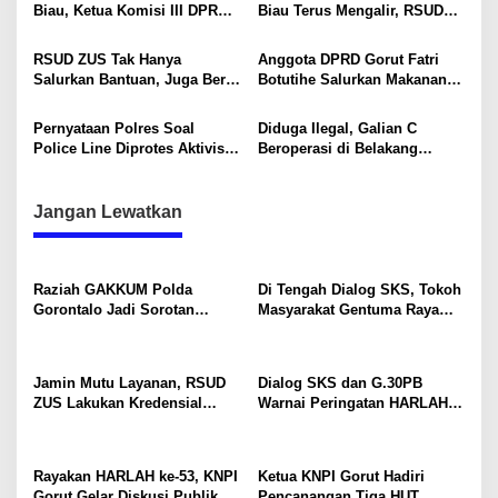
Biau, Ketua Komisi III DPRD
Biau Terus Mengalir, RSUD
o
Gorut Salurkan Bantuan
ZUS Turut Serahkan Bantuan
s
RSUD ZUS Tak Hanya
Anggota DPRD Gorut Fatri
Salurkan Bantuan, Juga Beri
Botutihe Salurkan Makanan
Layanan Kesehatan Pasca
Siap Saji untuk Korban Banjir
Banjir Biau
di Kecamatan Biau
Pernyataan Polres Soal
Diduga Ilegal, Galian C
Police Line Diprotes Aktivis:
Beroperasi di Belakang
Tidak Sesuai SOP dan
Rumah Warga Botumoputi
Janggal!
Jangan Lewatkan
Raziah GAKKUM Polda
Di Tengah Dialog SKS, Tokoh
Gorontalo Jadi Sorotan
Masyarakat Gentuma Raya
Aktivis, Dirlantas Pastikan
Desak KNPI Kawal Kasus
Evaluasi Petugas
Kematian Remaja yang Masih
Misteri
Jamin Mutu Layanan, RSUD
Dialog SKS dan G.30PB
ZUS Lakukan Kredensial
Warnai Peringatan HARLAH
Calon Staf Medis Spesialis
KNPI ke-53 di Gorut
Konservasi Gigi
Rayakan HARLAH ke-53, KNPI
Ketua KNPI Gorut Hadiri
Gorut Gelar Diskusi Publik
Pencanangan Tiga HUT