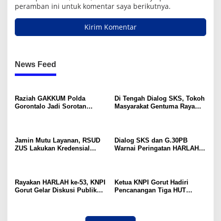
peramban ini untuk komentar saya berikutnya.
News Feed
Raziah GAKKUM Polda
Di Tengah Dialog SKS, Tokoh
Gorontalo Jadi Sorotan
Masyarakat Gentuma Raya
Aktivis, Dirlantas Pastikan
Desak KNPI Kawal Kasus
Evaluasi Petugas
Kematian Remaja yang Masih
Misteri
Jamin Mutu Layanan, RSUD
Dialog SKS dan G.30PB
ZUS Lakukan Kredensial
Warnai Peringatan HARLAH
Calon Staf Medis Spesialis
KNPI ke-53 di Gorut
Konservasi Gigi
Rayakan HARLAH ke-53, KNPI
Ketua KNPI Gorut Hadiri
Gorut Gelar Diskusi Publik
Pencanangan Tiga HUT
Soal Program SKS dan
Sekaligus di Gentuma Raya:
G.30PB
RI ke-81, Pramuka ke-65, dan
Kecamatan ke-17