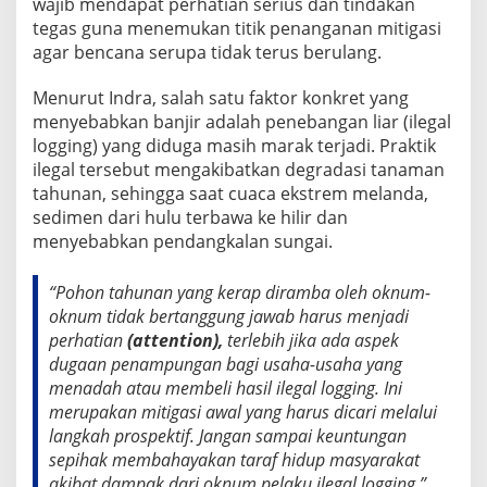
wajib mendapat perhatian serius dan tindakan
r
tegas guna menemukan titik penanganan mitigasi
B
agar bencana serupa tidak terus berulang.
i
a
u
Menurut Indra, salah satu faktor konkret yang
,
menyebabkan banjir adalah penebangan liar (ilegal
I
logging) yang diduga masih marak terjadi. Praktik
n
ilegal tersebut mengakibatkan degradasi tanaman
d
r
tahunan, sehingga saat cuaca ekstrem melanda,
a
sedimen dari hulu terbawa ke hilir dan
R
menyebabkan pendangkalan sungai.
o
h
a
“Pohon tahunan yang kerap diramba oleh oknum-
n
oknum tidak bertanggung jawab harus menjadi
d
perhatian
(attention),
terlebih jika ada aspek
i
dugaan penampungan bagi usaha-usaha yang
:
M
menadah atau membeli hasil ilegal logging. Ini
a
merupakan mitigasi awal yang harus dicari melalui
r
langkah prospektif. Jangan sampai keuntungan
a
sepihak membahayakan taraf hidup masyarakat
k
akibat dampak dari oknum pelaku ilegal logging,”
n