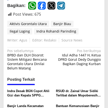
Bagikan:
Post Views:
675
Aktivis Gorontalo Utara
Banjir Biau
Ilegal Loging
Indra Rohandi Parinding
Writer: Agus
Editor: Redaksi
Source News
N
Pos sebelumnya
Pos berikutnya
BPBD dan DLH Disorot:
Idul Adha 1447 H, Ketua
a
Sistem Mitigasi Bencana
DPRD Gorut Dedy Dunggio
Gorontalo Utara Dinilai
Bagikan Daging Kurban
v
Belum Matang
i
g
Posting Terkait
a
s
Indra Desak BGN Copot Ahli
RSUD dr. Zainal Umar Sidiki
Gizi dan Kepala SPPG
Terlibat dalam Mopoberesih
i
Popalo Pasca Polemik Menu
Kambungu Pasca Banjir di
Biau
p
Banjir Landa Kecamatan
Bantuan Kemanusiaan Banjir