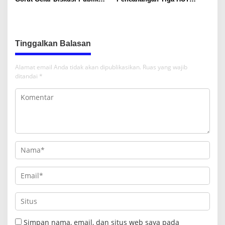
Soal Program SKS dan
Sekaligus di Gentuma Raya:
G.30PB
RI ke-81, Pramuka ke-65, dan
Kecamatan ke-17
Tinggalkan Balasan
Alamat email Anda tidak akan dipublikasikan.
Ruas yang wajib
ditandai
*
Simpan nama, email, dan situs web saya pada