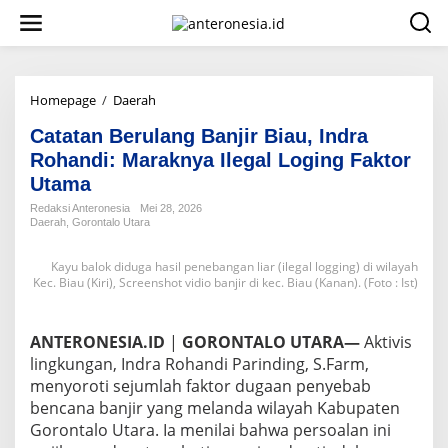
L
e
w
a
t
i
Homepage
/
Daerah
C
k
a
e
Catatan Berulang Banjir Biau, Indra
t
k
a
Rohandi: Maraknya Ilegal Loging Faktor
o
t
Utama
n
a
t
n
Redaksi Anteronesia
Mei 28, 2026
e
Daerah
,
Gorontalo Utara
B
n
e
r
Kayu balok diduga hasil penebangan liar (ilegal logging) di wilayah
u
Kec. Biau (Kiri), Screenshot vidio banjir di kec. Biau (Kanan). (Foto : Ist)
l
a
n
ANTERONESIA.ID
|
GORONTALO UTARA—
Aktivis
g
lingkungan, Indra Rohandi Parinding, S.Farm,
B
menyoroti sejumlah faktor dugaan penyebab
a
bencana banjir yang melanda wilayah Kabupaten
n
j
Gorontalo Utara. Ia menilai bahwa persoalan ini
i