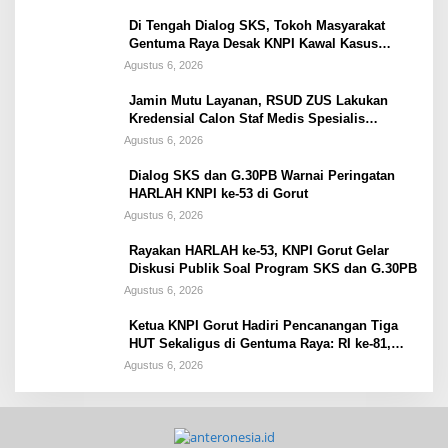
Di Tengah Dialog SKS, Tokoh Masyarakat
Gentuma Raya Desak KNPI Kawal Kasus
Kematian Remaja yang Masih Misteri
Agustus 6, 2026
Jamin Mutu Layanan, RSUD ZUS Lakukan
Kredensial Calon Staf Medis Spesialis
Konservasi Gigi
Agustus 6, 2026
Dialog SKS dan G.30PB Warnai Peringatan
HARLAH KNPI ke-53 di Gorut
Agustus 6, 2026
Rayakan HARLAH ke-53, KNPI Gorut Gelar
Diskusi Publik Soal Program SKS dan G.30PB
Agustus 6, 2026
Ketua KNPI Gorut Hadiri Pencanangan Tiga
HUT Sekaligus di Gentuma Raya: RI ke-81,
Pramuka ke-65, dan Kecamatan ke-17
Agustus 6, 2026