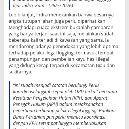
y
ujar Indra, Kamis (28/5/2026).
a
Lebih lanjut, Indra menekankan bahwa besarnya
I
l
angka tutupan lahan juga perlu diperhatikan.
e
Menghadapi cuaca ekstrem bukanlah gambaran
g
yang hanya terjadi saat ini saja, melainkan sudah
a
beberapa kali terjadi di kawasan yang sama. Ia
l
L
mendorong adanya penindakan yang lebih optimal
o
terhadap pelaku ilegal logging, termasuk tempat
g
penampungan dan pembelian kayu hasil ilegal
i
yang diduga kerap terjadi di Kecamatan Biau dan
n
sekitarnya.
g
F
a
“Ini sudah menjadi catatan berulang. Perlu
k
koordinasi langkah cepat oleh OPD terkait bersama
t
Kesatuan Pengelolaan Hutan (KPH) dan Aparat
o
r
Penegak Hukum (APH) dalam melaksanakan
U
penertiban terhadap pelaku ilegal logging. Bahkan
t
Dinas Pertanian pun perlu memicu koordinasi
a
dengan KPH setempat hingga memberlakukan
m
a